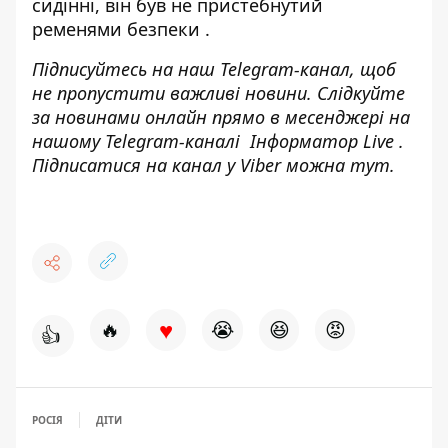
сидінні,
він був не пристебнутий
ременями безпеки
.
Підписуйтесь на наш
Telegram-канал
, щоб
не пропустити важливі новини. Слідкуйте
за новинами онлайн прямо в месенджері на
нашому Telegram-каналі
Інформатор Live
.
Підписатися на канал у Viber можна
тут
.
♥
🔥
😭
😆
😡
👍
РОСІЯ
ДІТИ