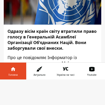
Одразу вісім країн світу втратили право
голосу в Генеральній Асамблеї
Організації Об'єднаних Націй. Вони
заборгували свої внески.
Про це повідомляє
Інформатор
із
посиланням на агентство
Mehr
.
Так, право голосу втратили:
Головна
Актуально
Україна на часі
Youtube
Іран;
Інформатор у
Завантажити
Судан;
телефоні
👉
Барбуда;
Конго;
Гвінея;