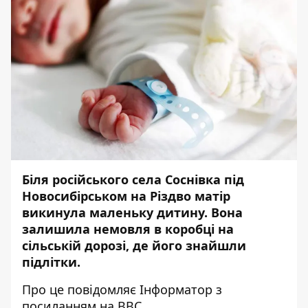
Біля російського села Соснівка під
Новосибірськом на Різдво матір
викинула маленьку дитину. Вона
залишила немовля в коробці на
сільській дорозі, де його знайшли
підлітки.
Про це повідомляє
Інформатор
з
посиланням на
BBC
.