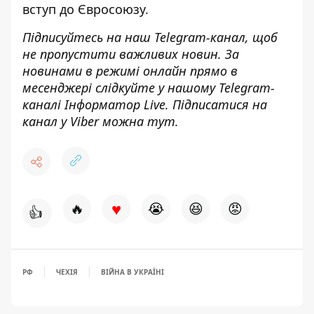
вступ
до Євросоюзу.
Підписуйтесь на наш
Telegram-канал
, щоб
не пропустити важливих новин. За
новинами в режимі онлайн прямо в
месенджері слідкуйте у нашому Telegram-
каналі
Інформатор Live
. Підписатися на
канал у Viber можна
тут
.
♥
🔥
😭
😆
😡
👍
РФ
ЧЕХІЯ
ВІЙНА В УКРАЇНІ