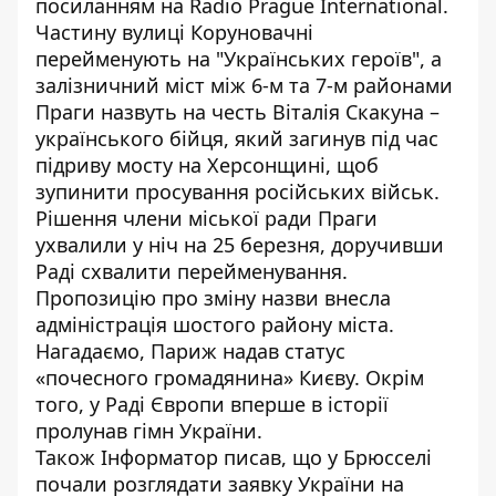
посиланням на
Radio Prague International
.
Частину вулиці Коруновачні
перейменують на "Українських героїв", а
залізничний міст між 6-м та 7-м районами
Праги назвуть на честь Віталія Скакуна –
українського бійця, який загинув під час
підриву мосту
на Херсонщині, щоб
зупинити просування російських військ.
Рішення члени міської ради Праги
ухвалили у ніч на 25 березня, доручивши
Раді схвалити перейменування.
Пропозицію про зміну назви внесла
адміністрація шостого району міста.
Нагадаємо, Париж
надав статус
«почесного громадянина»
Києву. Окрім
того, у Раді Європи
вперше в історії
пролунав гімн України.
Також
Інформатор
писав, що у Брюсселі
почали розглядати заявку України на