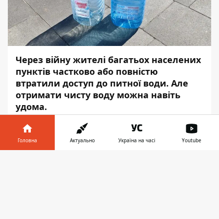
Через війну жителі багатьох населених
пунктів частково або повністю
втратили доступ до питної води. Але
отримати чисту воду можна навіть
удома.
У Центрі стратегічних комунікацій та
інформаційної безпеки
розповіли
, як це
Головна
Актуально
Україна на часі
Youtube
можна зробити, - передає
Інформатор
.
Інформатор у
Завантажити
Через гуманітарну кризу, спричинену
телефоні
👉
російськими окупантами, сотні тисяч
людей можуть втратити доступ до питної
води.