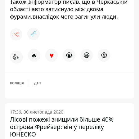
Також Інформатор писав, що в Черкаській
області
авто затиснуло між двома
фурами
,внаслідок чого загинули люди.
♥
🔥
😭
😆
😡
👍
ПОЛІЦІЯ
ДТП
17:36, 30 листопада 2020
Лісові пожежі знищили більше 40%
острова Фрейзер: він у переліку
ЮНЕСКО