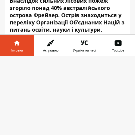
Внаслідок сильних лісових пожеж
згоріло понад 40% австралійського
острова Фрейзер. Острів знаходиться у
переліку Організації Об'єднаних Націй з
питань освіти, науки і культури.
Фрейзер - найбільший в світі піщаний
острів, який знаходиться біля
австралійського східного узбережжя.
Головна
Актуально
Україна на часі
Youtube
Інформатор у
Про це повідомляє
Інформатор
з
Завантажити
телефоні
👉
посиланням на
AFP
.
На острові вже впродовж 6 тижнів
вирують лісові пожежі. Він відомий своїм
унікальним лісом.
Сьогодні, 30 листопада, метеорологи
прогнозують температуру на острові до +
34 градусів за Цельсієм.