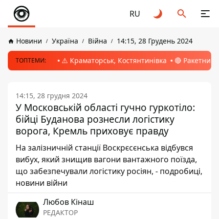
RU
Новини
Україна
Війна
14:15, 28 Грудень 2024
⚠️ Краматорськ, Костянтинівка
🔴 Ракетний 
ТОПТЕМИ:
14:15, 28 грудня 2024
У Московській області гучно гуркотіло:
бійці Буданова рознесли логістику
ворога, Кремль приховує правду
На залізничній станції Воскрєсєнська відбувся
вибух, який знищив вагони вантажного поїзда,
що забезпечували логістику росіян, - подробиці,
новини війни
Любов Кінаш
РЕДАКТОР