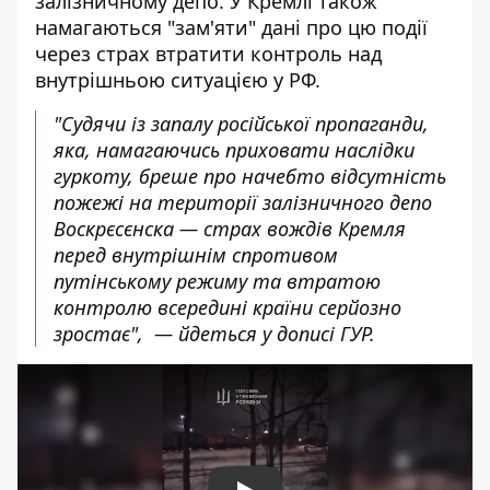
залізничному депо. У Кремлі також
намагаються "зам'яти" дані про цю події
через страх втратити контроль над
внутрішньою ситуацією у РФ.
"Судячи із запалу російської пропаганди,
яка, намагаючись приховати наслідки
гуркоту, бреше про начебто відсутність
пожежі на території залізничного депо
Воскрєсєнска ― страх вождів Кремля
перед внутрішнім спротивом
путінському режиму та втратою
контролю всередині країни серйозно
зростає", ― йдеться у дописі ГУР.