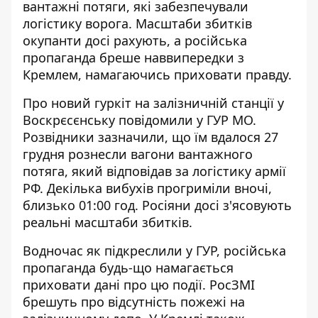
вантажні потяги, які забезпечували
логістику ворога.
Масштаби збитків
окупанти
досі рахують, а російська
пропаганда бреше наввипередки з
Кремлем, намагаючись приховати правду.
Про
новий гуркіт на залізничній станції
у
Воскрєсєнську повідомили у ГУР МО.
Розвідники зазначили, що їм вдалося 27
грудня рознесли вагони вантажного
потяга, який відповідав за логістику армії
РФ. Декілька вибухів прогриміли вночі,
близько 01:00 год. Росіяни досі з'ясовують
реальні масштаби збитків.
Водночас як підкреслили у ГУР, російська
пропаганда будь-що намагається
приховати дані про цю події. РосЗМІ
брешуть про відсутність пожежі на