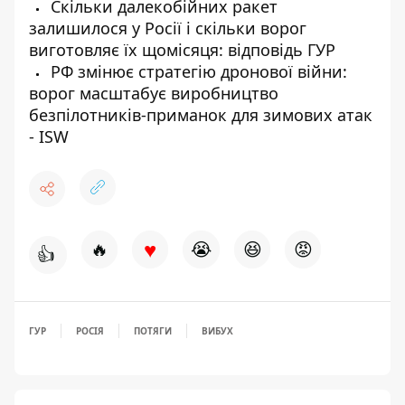
Скільки далекобійних ракет
залишилося у Росії і скільки ворог
виготовляє їх щомісяця: відповідь ГУР
РФ змінює стратегію дронової війни:
ворог масштабує виробництво
безпілотників-приманок для зимових атак
- ISW
♥
🔥
😭
😆
😡
👍
ГУР
РОСІЯ
ПОТЯГИ
ВИБУХ