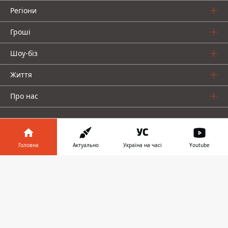
Регіони
Гроші
Шоу-біз
Життя
Про нас
Головна
Актуально
Україна на часі
Youtube
Інформатор у
Інформатор проекти
Завантажити
телефоні
👉
Столиця
Ваші фінанси
Авто
Geek
© 2016-2026 Informator