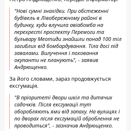
"Нові сумні знахідки. При обстеженні
будівель в Лівобережному районі в
будинку, куди влучила авіабомба на
перехресті проспекту Перемоги та
бульвару Меотиди знайшли понад 100 тіл
загиблих від бомбардування. Тіла досі під
завалами. Вилучення і поховання
окупанти не планують", - заявив
Андрющенко.
За його словами, зараз продовжується
ексгумація.
"В пріоритеті двори шкіл та дитячих
садочків. Після ексгумації тут
оборобляють ями від запаху. На вулицях і
по дворах після ексгумацій оброблення не
проводиться", - зазначив Андрющенко.