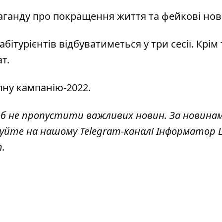
паганду про покращення життя та фейкові но
абітурієнтів відбуватиметься у три сесії
. Крім 
т.
пну кампанію-2022
.
об не пропустити важливих новин. За новина
куйте на нашому Telegram-каналі
Інформатор L
т
.