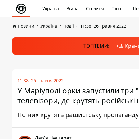
Україна
Війна
Столиця
Гроші
Шоу
Новини
Україна
Події
11:38, 26 Травня 2022
ТОПТЕМИ:
⚠️ Крам
11:38, 26 травня 2022
У Маріуполі орки запустили три 
телевізори, де крутять російські
По них крутять рашистську пропаганду
Дар'я Нещерет