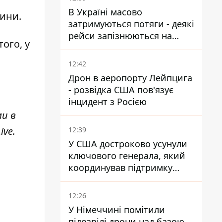
В Україні масово
вини.
затримуються потяги - деякі
рейси запізнюються на
того, у
понад 12 годин
12:42
Дрон в аеропорту Лейпцига
- розвідка США пов'язує
інцидент з Росією
ми в
ive
.
12:39
У США достроково усунули
ключового генерала, який
координував підтримку
України - причину
замовчують
12:26
У Німеччині помітили
підозрілі дрони над базою,