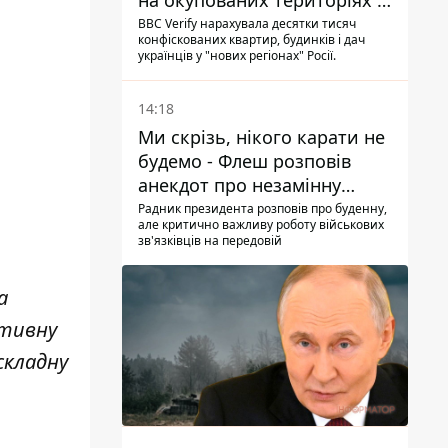
на окупованих територіях -
розслідування BBC
BBC Verify нарахувала десятки тисяч
конфіскованих квартир, будинків і дач
українців у "нових регіонах" Росії.
14:18
Ми скрізь, нікого карати не
будемо - Флеш розповів
анекдот про незамінну
роботу зв’язківців на фронті
Радник президента розповів про буденну,
але критично важливу роботу військових
зв'язківців на передовій
а
ктивну
складну