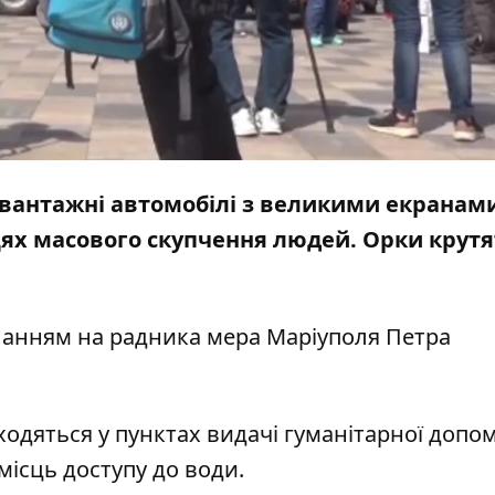
 вантажні автомобілі з великими екранами
сцях масового скупчення людей. Орки крутя
ланням на радника мера Маріуполя
Петра
ходяться у пунктах видачі гуманітарної допо
місць доступу до води.