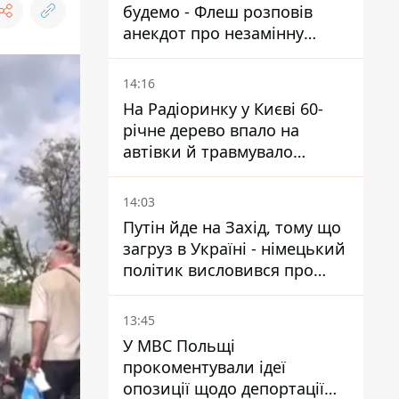
будемо - Флеш розповів
анекдот про незамінну
роботу зв’язківців на фронті
14:16
На Радіоринку у Києві 60-
річне дерево впало на
автівки й травмувало
людину - подробиці
14:03
Путін йде на Захід, тому що
загруз в Україні - німецький
політик висловився про
плани РФ
13:45
У МВС Польщі
прокоментували ідеї
опозиції щодо депортації