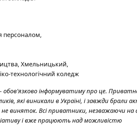
я персоналом,
ництва, Хмельницький,
ко-технологічний коледж
– обов'язково інформуватиму про це. Приватн
иків, які виникали в Україні, і завжди брали а
а не виняток. Всі приватники, незважаючи на 
іціативу і вже працюють над можливістю