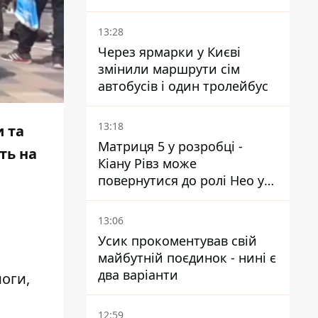
українських чоловіків -
абсурд і популізм
13:28
Через ярмарки у Києві
змінили маршрути сім
автобусів і один тролейбус
13:18
 та
Матриця 5 у розробці -
ть на
Кіану Рівз може
повернутися до ролі Нео у
п'ятій частині
13:06
Усик прокоментував свій
майбутній поєдинок - нині є
два варіанти
моги,
12:59