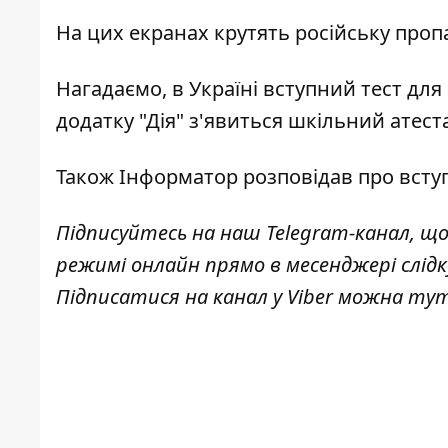
На цих екранах крутять російську про
Нагадаємо, в Україні вступний
тест для 
додатку "Дія" з'явиться шкільний
атеста
Також
Інформатор
розповідав про
всту
Підписуйтесь на наш
Telegram-канал
, щ
режимі онлайн прямо в месенджері слід
Підписатися на канал у Viber можна
ту