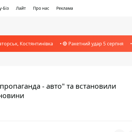
-Біз
Лайт
Про нас
Реклама
аторськ, Костянтинівка
🔴 Ракетний удар 5 серпня
"пропаганда - авто" та встановили
 новини