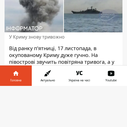
У Криму знову тривожно
Від ранку п'ятниці, 17 листопада,
в
окупованому Криму дуже гучно
. На
півострові звучить повітряна тривога, а у
Севастополі прогриміла серія вибухів.
Росіяни, які вивели кораблі у Чорне море,
Головна
Актуально
Україна на часі
Youtube
змушені терміново відводити їх у бухти
Севастополя.
Інформатор у
Завантажити
телефоні
👉
Як пише телеграм-канал "Кримський
вітер", після серії вибухів у тимчасово
окупованому Севастополі у небо
підіймається дим. Вибухи були настільки