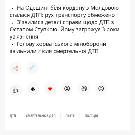
На Одещині біля кордону з Молдовою
сталася ДТП: рух транспорту обмежено
З'явилися деталі справи щодо ДТП з
Остапом Ступкою. Йому загрожує 3 роки
ув'язнення
Голову хорватського міноборони
звільнили після смертельної ДТП
♥
🔥
😭
😆
😡
👍
ДТП
СМЕРТЕЛЬНОЕ ДТП
ЛЬВІВ
ПОЛІЦІЯ