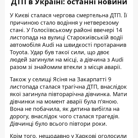
ДТП в Україні: останні новини
У Києві сталася чергова смертельна ДТП. Її
причиною стало водіння у нетверезому
стані. У Голосіївському районі ввечері 14
листопада на вулиці Старокиївській водії
автомобіля Audi
на швидкості протаранив
Toyota
. Удар був такої сили, що двоє
людей загинули на місці, а дівчина з Audi
разом зі знайомим втекли з місця аварії.
Також у
селищі Ясіня на Закарпатті 9
листопада
сталася трагічна ДТП
, внаслідок
якої загинула півторарічна дівчинка. Мати
дівчинки на момент аварії була п'яною.
Вона не побачила, як дитина вибігла на
дорогу, внаслідок чого сталася трагедія.
Дівчинці було всього півтори роки.
Крім того, нещодавно у Харкові
оголосили