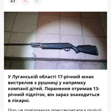
👍
У Луганській області 17-річний юнак
вистрелив з рушниці у напрямку
компанії дітей. Поранення отримав 13-
річний підліток, він зараз знаходиться
в лікарні.
Про це
повідомила
прессекретарка поліції