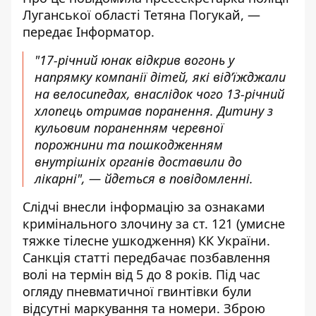
Луганської області Тетяна Погукай, —
передає
Інформатор
.
"17-річний юнак відкрив вогонь у
напрямку компанії дітей, які від’їжджали
на велосипедах, внаслідок чого 13-річний
хлопець отримав поранення. Дитину з
кульовим пораненням черевної
порожнини та пошкодженням
внутрішніх органів доставили до
лікарні", — йдеться в повідомленні.
Слідчі внесли інформацію за ознаками
кримінального злочину за ст. 121 (умисне
тяжке тілесне ушкодження) КК України.
Санкція статті передбачає позбавлення
волі на термін від 5 до 8 років. Під час
огляду пневматичної гвинтівки були
відсутні маркування та номери. Зброю