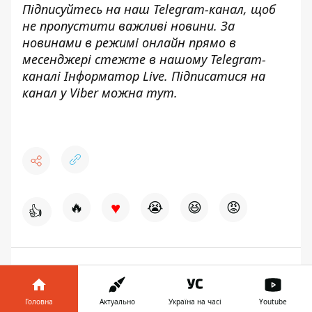
Підписуйтесь на наш
Telegram-канал
, щоб
не пропустити важливі новини. За
новинами в режимі онлайн прямо в
месенджері стежте в нашому Telegram-
каналі
Інформатор Live
. Підписатися на
канал у Viber можна
тут.
♥
🔥
😭
😆
😡
👍
ПОЛІЦІЯ
ЛУГАНСЬКА ОБЛАСТЬ
СТРІЛЯНИНА
ДІТИ
Головна
Актуально
Україна на часі
Youtube