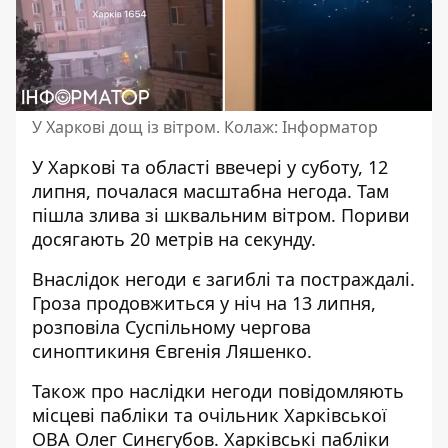
У Харкові дощ із вітром. Колаж: Інформатор
У Харкові та області ввечері у суботу, 12
липня,
почалася масштабна негода
. Там
пішла злива зі шквальним вітром. Пориви
досягають 20 метрів на секунду.
Внаслідок негоди
є загиблі та постраждалі
.
Гроза продовжиться у ніч на 13 липня,
розповіла Суспільному чергова
синоптикиня Євгенія Ляшенко.
Також про наслідки негоди повідомляють
місцеві пабліки та очільник Харківської
ОВА Олег Синєгубов. Харківські пабліки