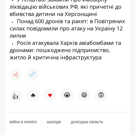
ліквідацію військових РФ, які причетні до
вбивства дитини на Херсонщині
Понад 600 дронів та ракет: в Повітряних
силах повідомили про атаку на Україну 12
липня
Росія атакувала Харків авіабомбами та
дронами: пошкоджено підприємство,
житло й критична інфраструктура
♥
🔥
😭
😆
😡
👍
ВІЙНА В УКРАЇНІ
ШАХЕДИ
ДОНЕЦЬКА ОБЛАСТЬ