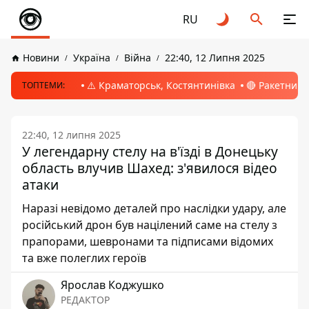
RU
Новини
Україна
Війна
22:40, 12 Липня 2025
⚠️ Краматорськ, Костянтинівка
🔴 Ракетний 
ТОПТЕМИ:
22:40, 12 липня 2025
У легендарну стелу на в'їзді в Донецьку
область влучив Шахед: з'явилося відео
атаки
Наразі невідомо деталей про наслідки удару, але
російський дрон був націлений саме на стелу з
прапорами, шевронами та підписами відомих
та вже полеглих героїв
Ярослав Коджушко
РЕДАКТОР