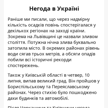
Негода в Україні
Раніше ми писали, що через надмірну
кількість осадків повінь
спостерігалася у
декількох регіонах на заході країни
.
Зокрема на Львівщині це назвали зливом
століття. Потужна нічна злива буквально
затопила місто. В окремих районах рівень
води сягав трьох метрів, а обсяги опадів
побили всі історичні рекорди
спостережень.
Також у Київській області в четвер, 10
липня, випав великий град. Він пройшов у
Бориспільському та Переяславському
районах. Через стихію було пошкоджено
дахи будинків та автомобілі.
Після Черкащини та Київщини
негода