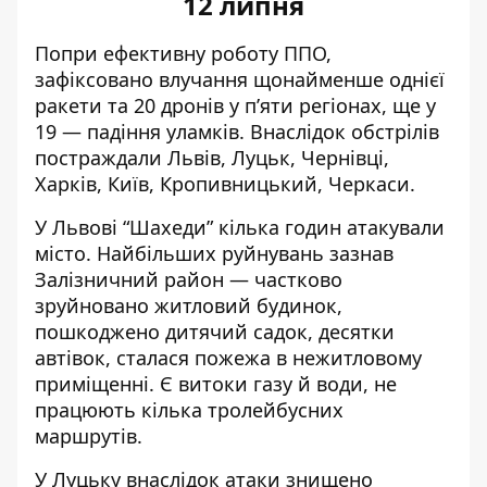
12 липня
Попри ефективну роботу ППО,
зафіксовано влучання
щонайменше однієї
ракети та 20 дронів у п’яти регіонах, ще у
19 — падіння уламків. Внаслідок обстрілів
постраждали Львів, Луцьк, Чернівці,
Харків, Київ, Кропивницький, Черкаси.
У Львові “Шахеди”
кілька годин атакували
місто
. Найбільших руйнувань зазнав
Залізничний район — частково
зруйновано житловий будинок,
пошкоджено дитячий садок, десятки
автівок, сталася пожежа в нежитловому
приміщенні. Є витоки газу й води, не
працюють кілька тролейбусних
маршрутів.
У Луцьку внаслідок атаки знищено