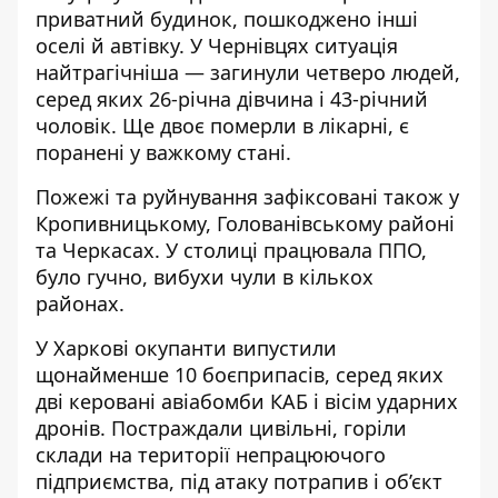
приватний будинок, пошкоджено інші
оселі й автівку.
У Чернівцях ситуація
найтрагічніша
— загинули четверо людей,
серед яких 26-річна дівчина і 43-річний
чоловік. Ще двоє померли в лікарні, є
поранені у важкому стані.
Пожежі та руйнування зафіксовані також у
Кропивницькому, Голованівському районі
та Черкасах. У столиці працювала ППО,
було гучно, вибухи чули в кількох
районах.
У Харкові окупанти
випустили
щонайменше 10 боєприпасів
, серед яких
дві керовані авіабомби КАБ і вісім ударних
дронів. Постраждали цивільні, горіли
склади на території непрацюючого
підприємства, під атаку потрапив і об’єкт