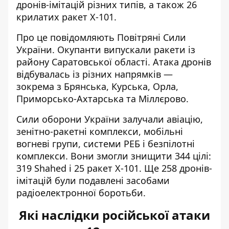
дронів-імітацій різних типів, а також 26
крилатих ракет Х-101.
Про це повідомляють Повітряні Сили
України. Окупанти
випускали ракети
із
району Саратовської області. Атака дронів
відбувалась із різних напрямків —
зокрема з Брянська, Курська, Орла,
Приморсько-Ахтарська та Міллєрово.
Сили оборони України залучали авіацію,
зенітно-ракетні комплекси, мобільні
вогневі групи, системи РЕБ і безпілотні
комплекси. Вони змогли знищити 344 цілі:
319 Shahed і 25 ракет Х-101. Ще 258 дронів-
імітацій були подавлені засобами
радіоелектронної боротьби.
Які наслідки російської атаки