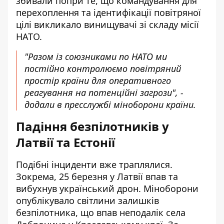
збивали попри те, що командування для
перехоплення та ідентифікації повітряної
цілі викликало винищувачі зі складу місії
НАТО.
"Разом із союзниками по НАТО ми
постійно контролюємо повітряний
простір країни для оперативного
реагування на потенційні загрози", -
додали в пресслужбі міноборони країни.
Падіння безпілотників у
Латвії та Естонії
Подібні інциденти вже траплялися.
Зокрема,
25 березня у Латвії впав та
вибухнув український дрон
. Міноборони
опублікувало світлини залишків
безпілотника, що впав неподалік села