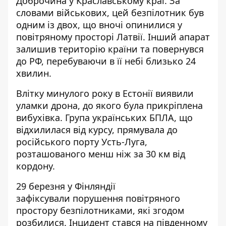
Доброчина у Краславському краї. За
словами військових, цей безпілотник був
одним із двох, що вночі опинилися у
повітряному просторі Латвії. Інший апарат
залишив територію країни та повернувся
до РФ, перебуваючи в її небі близько 24
хвилин.
Влітку минулого року
в Естонії виявили
уламки дрона
, до якого була прикріплена
вибухівка. Група українських БПЛА, що
відхилилася від курсу, прямувала до
російського порту Усть-Луга,
розташованого менш ніж за 30 км від
кордону.
29 березня у Фінляндії
зафіксували
порушення повітряного
простору безпілотниками
, які згодом
розбилися. Інцидент стався на південному