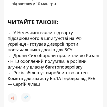
під заставу у 10 млн грн
ЧИТАЙТЕ ТАКОЖ:
У Німеччині взяли під варту
підозрюваного в шпигунстві на РФ
українця - готував диверсії проти
постачальника дронів для ЗСУ
Дрони Сил оборони прилетіли до Рязані
- НПЗ охоплений полум'ям, а росіяни
влучили у власну багатоповерхівку
Росія збільшує виробництво антен
Комета для захисту БпЛА Гербера від РЕБ
— Сергій Флеш