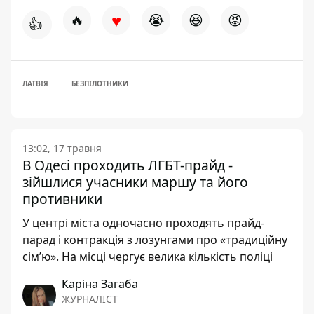
♥
🔥
😭
😆
😡
👍
ЛАТВІЯ
БЕЗПІЛОТНИКИ
13:02, 17 травня
В Одесі проходить ЛГБТ-прайд -
зійшлися учасники маршу та його
противники
У центрі міста одночасно проходять прайд-
парад і контракція з лозунгами про «традиційну
сім’ю». На місці чергує велика кількість поліці
Каріна Загаба
ЖУРНАЛІСТ