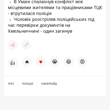
В Умані спалахнув конфлікт між
місцевими жителями та працівниками ТЦК
- втрутилася поліція
Чоловік розстріляв поліцейських під
час перевірки документів на
Хмельниччині - один загинув
♥
🔥
😭
😆
😡
👍
ЛГБТ
ПОЛІЦІЯ
КИЕВПРАЙД