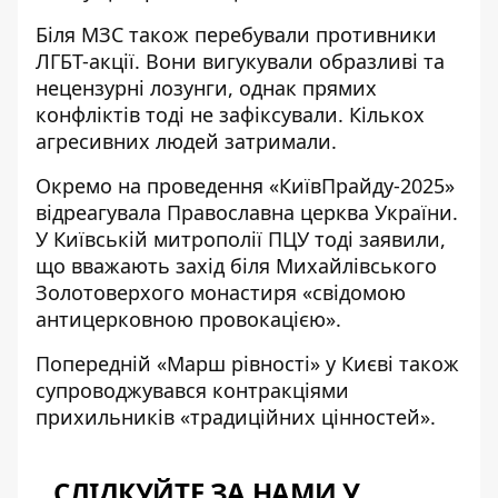
Біля МЗС також перебували
противники
ЛГБТ-акції.
Вони вигукували образливі та
нецензурні лозунги, однак прямих
конфліктів тоді не зафіксували. Кількох
агресивних людей затримали.
Окремо на проведення «КиївПрайду-2025»
відреагувала Православна церква України.
У Київській митрополії ПЦУ тоді заявили,
що вважають захід біля Михайлівського
Золотоверхого монастиря «свідомою
антицерковною провокацією».
Попередній «Марш рівності» у Києві також
супроводжувався контракціями
прихильників «традиційних цінностей».
СЛІДКУЙТЕ ЗА НАМИ У