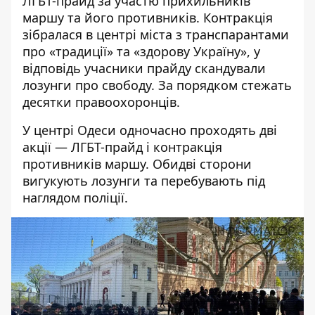
ЛГБТ-прайд за участю прихильників
маршу та його противників. Контракція
зібралася в центрі міста з транспарантами
про «традиції» та «здорову Україну», у
відповідь учасники прайду скандували
лозунги про свободу. За порядком стежать
десятки правоохоронців.
У центрі Одеси одночасно проходять дві
акції — ЛГБТ-прайд і контракція
противників маршу. Обидві сторони
вигукують лозунги
та перебувають під
наглядом поліції.