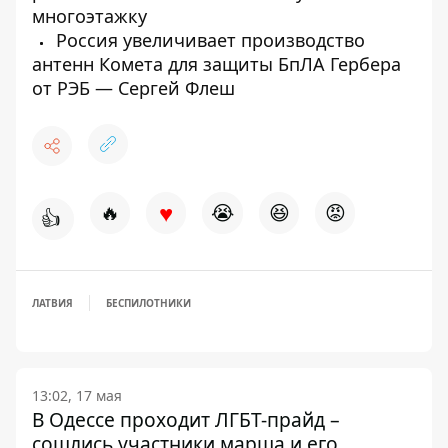
многоэтажку
Россия увеличивает производство
антенн Комета для защиты БпЛА Гербера
от РЭБ — Сергей Флеш
♥
🔥
😭
😆
😡
👍
ЛАТВИЯ
БЕСПИЛОТНИКИ
13:02, 17 мая
В Одессе проходит ЛГБТ-прайд –
сошлись участники марша и его