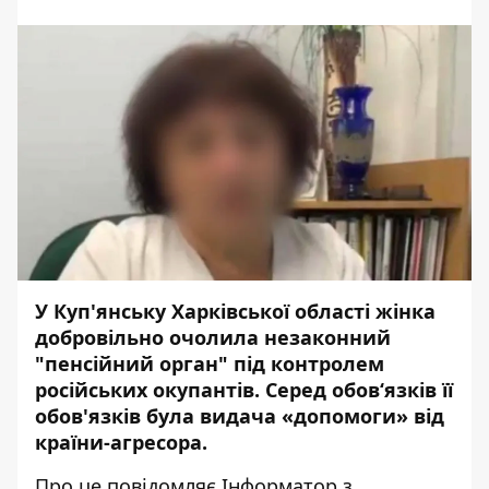
​У Куп'янську Харківської області жінка
добровільно очолила незаконний
"пенсійний орган" під контролем
російських окупантів. Серед обов‘язків її
обов'язків була видача «допомоги» від
країни-агресора.
Про це повідомляє
Інформатор
з