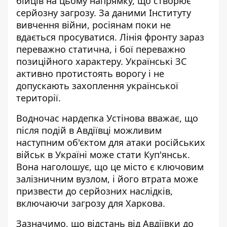
бійців на цьому напрямку, що створює
серйозну загрозу. За даними Інституту
вивчення війни, росіянам поки не
вдається просуватися.
Лінія фронту зараз
переважно статична
, і бої переважно
позиційного характеру. Українські ЗС
активно протистоять ворогу і не
допускають захоплення української
території.
Водночас нардепка
Устінова вважає, що
після подій в Авдіївці можливим
наступним об'єктом для атаки російських
військ
в Україні може стати Куп'янськ.
Вона наголошує, що це місто є ключовим
залізничним вузлом, і його втрата може
призвести до серйозних наслідків,
включаючи загрозу для Харкова.
Зазначимо, що відстань від Авдіївки до