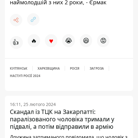
наймолодшій з них 2 роки, - Єрмак
♥
🔥
😭
😆
😡
👍
КУПʼЯНСЬК
ХАРКІВЩИНА
РОСІЯ
ЗАГРОЗА
НАСТУП РОСІЇ 2024
16:11, 25 лютого 2024
Скандал із ТЦК на Закарпатті:
паралізованого чоловіка тримали у
підвалі, а потім відправили в армію
Дружина затриманого повідомила, що чоловік з