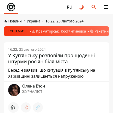
RU
Новини
Україна
16:22, 25 Лютого 2024
⚠️ Краматорськ, Костянтинівка
🔴 Ракетний 
ТОПТЕМИ:
16:22, 25 лютого 2024
У Купʼянську розповіли про щоденні
штурми росіян біля міста
Беседін заявив, що ситуація в Куп'янську на
Харківщині залишається напруженою
Олена Вʼюн
ЖУРНАЛІСТ
👍