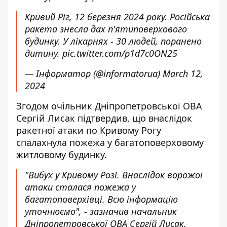
Кривий Ріг, 12 березня 2024 року. Російська
ракета знесла дах п'ятиповерхового
будинку. У лікарнях - 30 людей, поранено
дитину.
pic.twitter.com/p1d7c0ON25
— Інформатор (@informatorua)
March 12,
2024
Згодом очільник Дніпропетровської ОВА
Сергій Лисак підтвердив, що внаслідок
ракетної атаки по Кривому Рогу
спалахнула пожежа у багатоповерховому
житловому будинку.
"Вибух у Кривому Розі. Внаслідок ворожої
атаки сталася пожежа у
багатоповерхівці. Всю інформацію
уточнюємо", - зазначив начальник
Дніпропетровської ОВА Сергій Лисак.