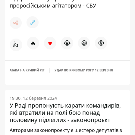
проросійським агітатором - СБУ
♥
🔥
😭
😆
😡
👍
АТАКА НА КРИВИЙ РІГ
УДАР ПО КРИВОМУ РОГУ 12 БЕРЕЗНЯ
19:30, 12 березня 2024
У Раді пропонують карати командирів,
які втратили на полі бою понад
половину підлеглих - законопроєкт
Авторами законопроєкту є шестеро депутатів з