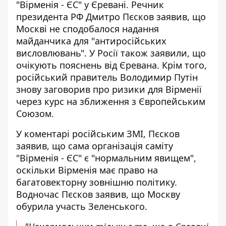
"Вірменія - ЄС" у Єревані. Речник
президента РФ Дмитро Пєсков заявив, що
Москві не сподобалося надання
майданчика для "антиросійських
висловлювань". У Росії також заявили, що
очікують пояснень від Єревана. Крім того,
російський правитель
Володимир Путін
знову заговорив про ризики для Вірменії
через курс на зближення з Європейським
Союзом.
У коментарі російським ЗМІ, Пєсков
заявив, що сама організація саміту
"Вірменія - ЄС" є "нормальним явищем",
оскільки Вірменія має право на
багатовекторну зовнішню політику.
Водночас Пєсков заявив, що Москву
обурила участь Зеленського.