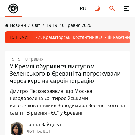
RU
Новини
Світ
19:19, 10 Травня 2026
⚠️ Краматорськ, Костянтинівка
🔴 Ракетний 
ТОПТЕМИ:
19:19, 10 травня
У Кремлі обурилися виступом
Зеленського в Єревані та погрожували
через курс на євроінтеграцію
Дмитро Пєсков заявив, що Москва
незадоволена «антиросійськими
висловлюваннями» Володимира Зеленського на
саміті "Вірменія - ЄС" у Єревані
Ганна Зайцева
ЖУРНАЛІСТ