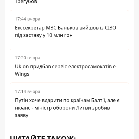
Трегубов
17:44 вчора
Екссекретар МЗС Баньков вийшов із СІЗО
під заставу у 10 млн грн
17:20 вчора
Uklon придбав сервіс електросамокатів e-
Wings
17:14 вчора
Путін хоче вдарити по країнам Балтії, але є
нюанс - міністр оборони Литви зробив
заяву
ЧИТАЙТЕ ТАКОЖ: