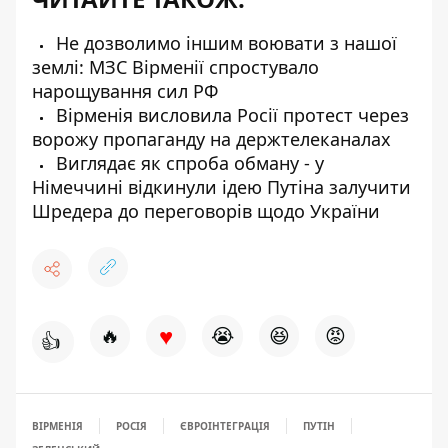
Не дозволимо іншим воювати з нашої
землі: МЗС Вірменії спростувало
нарощування сил РФ
Вірменія висловила Росії протест через
ворожу пропаганду на держтелеканалах
Виглядає як спроба обману - у
Німеччині відкинули ідею Путіна залучити
Шредера до переговорів щодо України
♥
🔥
😭
😆
😡
👍
ВІРМЕНІЯ
РОСІЯ
ЄВРОІНТЕГРАЦІЯ
ПУТІН