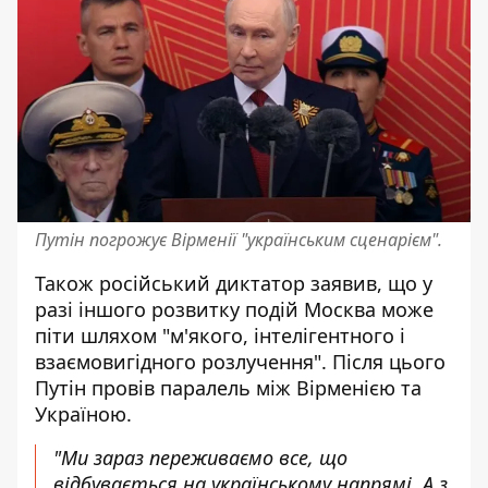
Путін погрожує Вірменії "українським сценарієм".
Також російський диктатор заявив, що у
разі іншого розвитку подій Москва може
піти шляхом "м'якого, інтелігентного і
взаємовигідного розлучення". Після цього
Путін провів паралель між Вірменією та
Україною.
"Ми зараз переживаємо все, що
відбувається на українському напрямі. А з