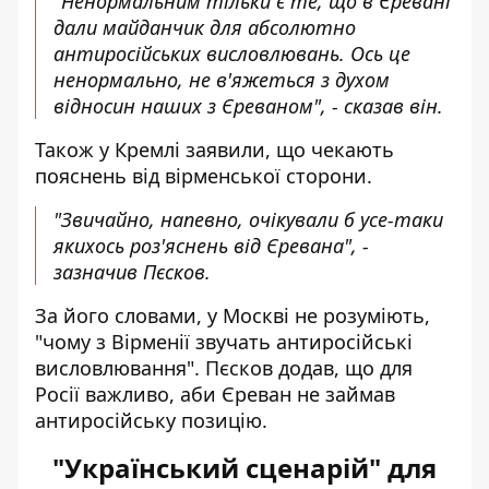
"Ненормальним тільки є те, що в Єревані
дали майданчик для абсолютно
антиросійських висловлювань. Ось це
ненормально, не в'яжеться з духом
відносин наших з Єреваном", - сказав він.
Також у Кремлі заявили, що чекають
пояснень від вірменської сторони.
"Звичайно, напевно, очікували б усе-таки
якихось роз'яснень від Єревана", -
зазначив Пєсков.
За його словами, у Москві не розуміють,
"чому з Вірменії звучать антиросійські
висловлювання". Пєсков додав, що для
Росії важливо, аби Єреван не займав
антиросійську позицію.
"Український сценарій" для