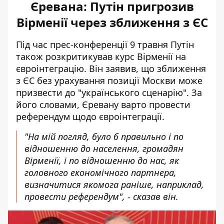
Єревана: Путін пригрозив
Вірменії через зближення з ЄС
Під час
прес-конференції 9 травня Путін
також розкритикував курс Вірменії на
євроінтеграцію. Він заявив, що зближення
з ЄС без урахування позиції Москви може
призвести до "українського сценарію". За
його словами, Єревану варто провести
референдум щодо євроінтеграції.
"На мій погляд, було б правильно і по
відношенню до населення, громадян
Вірменії, і по відношенню до нас, як
головного економічного партнера,
визначитися якомога раніше, наприклад,
провести референдум", - сказав він.