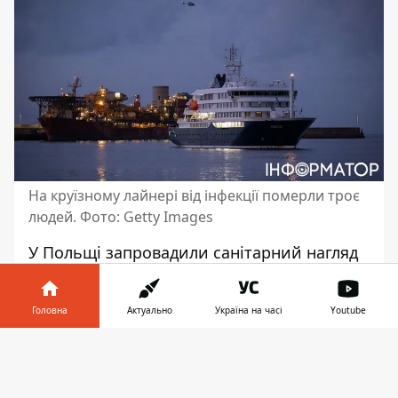
На круїзному лайнері від інфекції померли троє
людей. Фото: Getty Images
У Польщі запровадили санітарний нагляд
після
спалаху хантавірусу на борту
круїзного судна
MV Hondius. Йдеться про
Головна
Актуально
Україна на часі
Youtube
людину, яка могла контактувати з
пасажиром лайнера після висадки. Наразі
Інформатор у
Завантажити
симптомів захворювання у неї не виявили,
телефоні
👉
однак медики спостерігатимуть за станом