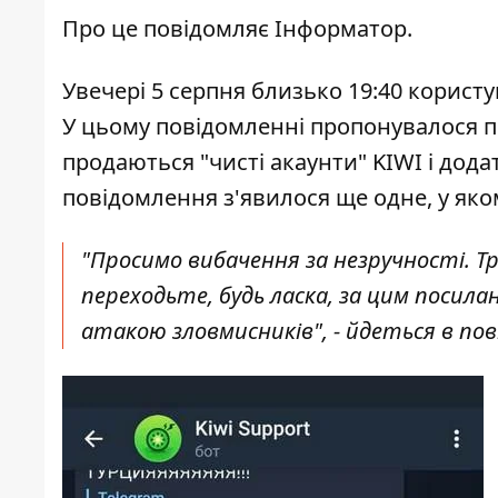
Про це повідомляє
Інформатор
.
Увечері 5 серпня близько 19:40 корист
У цьому повідомленні пропонувалося п
продаються "чисті акаунти" KIWI і дода
повідомлення з'явилося ще одне
, у я
ко
"Просимо вибачення за незручності. Т
переходьте, будь ласка, за цим посилан
атакою зловмисників", - йдеться в по