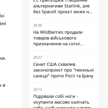
ЄС прискорює створення
альтернативи Starlink, але
без SpaceX проєкт може не
ін
обійтися
вні
20:36
На Wildberries продали
товарів військового
призначення на сотні
мільйонів, але удари ЗСУ
змінили ситуацію
ни.
20:27
Сенат США схвалив
законопроєкт про "пекельні
санкції" проти Росії та Ірану
и в
20:13
Підірвали собі ноги -
окупанти масово калічать
себе, щоб уникнути штурмів