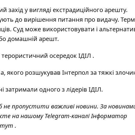
ий захід у вигляді екстрадиційного арешту.
ують до вирішення питання про видачу. Терм
ців. Суд може використовувати і альтернати
або домашній арешт.
 терористичний осередок ІДІЛ
.
а, якого розшукував Інтерпол
за тяжкі злочи
ні
затримали одного з лідерів
ІДІЛ.
 не пропустити важливі новини. За новинам
жте на нашому Telegram-каналі
Інформатор
тут
.