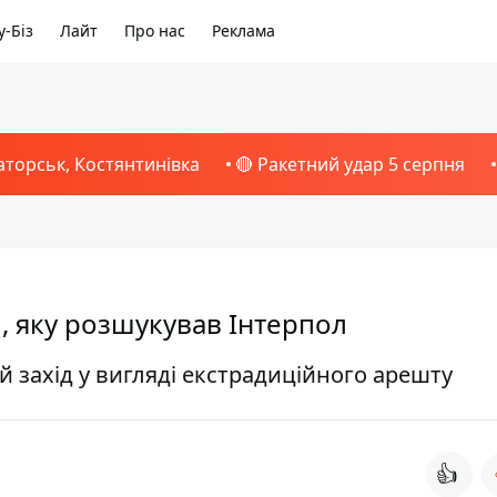
-Біз
Лайт
Про нас
Реклама
аторськ, Костянтинівка
🔴 Ракетний удар 5 серпня
, яку розшукував Інтерпол
й захід у вигляді екстрадиційного арешту
👍