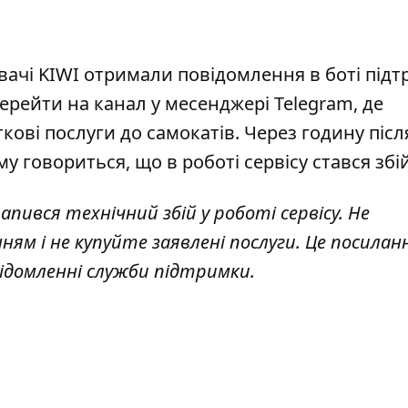
увачі KIWI отримали повідомлення в боті підт
ерейти на кана
л у м
есенджері Telegram, де
ткові послуги до самокатів. Через годину післ
му говориться, що в роботі сервісу стався збій
рапився технічний збі
й у р
оботі сервісу. Не
ням і не купуйте заявлені послуги. Це посилан
відомленні служби підтримки.