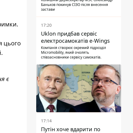
Баньков покинув СІЗО після внесення
застави
римки.
17:20
Uklon придбав сервіс
електросамокатів e-Wings
я цього
Компанія створює окремий підрозділ
.
Micromobility, який очолять
співзасновники сервісу самокатів.
ня є
17:14
Путін хоче вдарити по