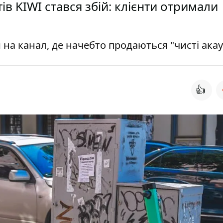
ів KIWI стався збій: клієнти отримали
на канал, де начебто продаються "чисті ака
👍