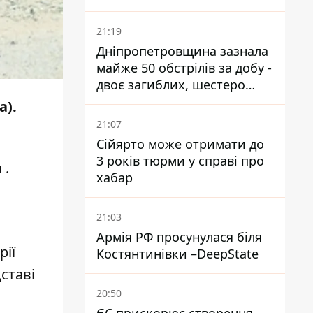
21:19
Дніпропетровщина зазнала
майже 50 обстрілів за добу -
двоє загиблих, шестеро
постраждалих
а).
21:07
Сійярто може отримати до
3 років тюрми у справі про
и
.
хабар
21:03
Армія РФ просунулася біля
рії
Костянтинівки –DeepState
ставі
20:50