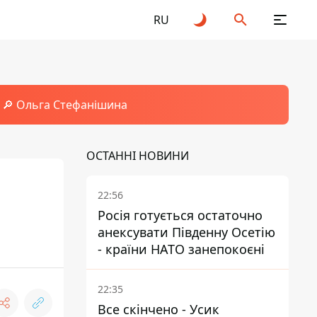
RU
🔎 Ольга Стефанішина
ОСТАННІ НОВИНИ
22:56
Росія готується остаточно
анексувати Південну Осетію
- країни НАТО занепокоєні
22:35
Все скінчено - Усик