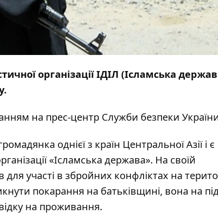
ичної організації ІДІЛ (Ісламська держав
у.
анням на прес-центр
Служби безпеки Україн
омадянка однієї з країн Центральної Азії і є
ганізації «Ісламська держава». На своїй
 для участі в збройних конфліктах на терито
никнути покарання на батьківщині, вона на під
відку на проживання.