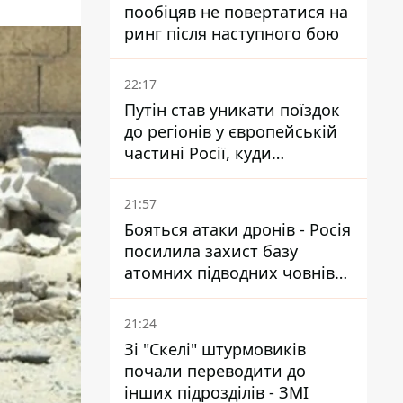
пообіцяв не повертатися на
ринг після наступного бою
22:17
Путін став уникати поїздок
до регіонів у європейській
частині Росії, куди
регулярно долітають дрони
21:57
Бояться атаки дронів - Росія
посилила захист базу
атомних підводних човнів
за 7400 км від України
21:24
Зі "Скелі" штурмовиків
почали переводити до
інших підрозділів - ЗМІ