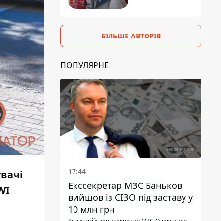
БІЛЬШЕ АВТОРІВ
ПОПУЛЯРНЕ
17:44
увачі
Екссекретар МЗС Баньков
WI
вийшов із СІЗО під заставу у
10 млн грн
Колишній держсекретар МЗС Олександр