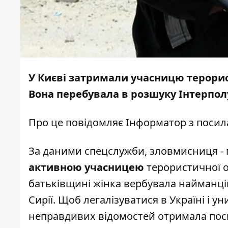
У Києві затримали учасницю терорист
Вона перебувала в розшуку Інтерпол
Про це повідомляє
Інформатор
з посил
За даними спецслужби, зловмисниця - гр
активною учасницею
терористичної ор
батьківщині жінка вербувала найманців
Сирії. Щоб легалізуватися в Україні і у
неправдивих відомостей отримала пос