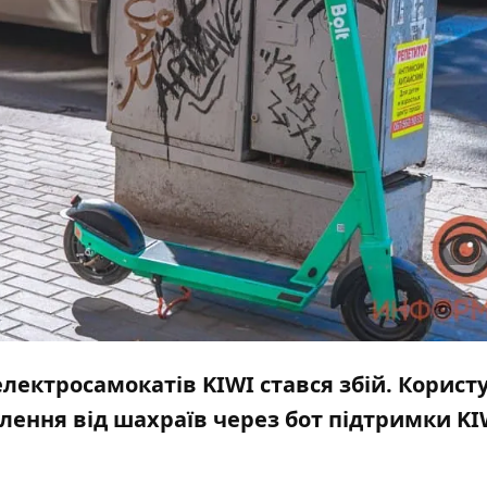
 електросамокатів KIWI стався збій. Корист
лення від шахраїв через бот підтримки KI