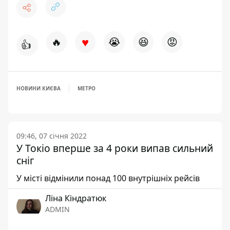
♥
🔥
😭
😆
😡
👍
НОВИНИ КИЄВА
МЕТРО
09:46, 07 січня 2022
У Токіо вперше за 4 роки випав сильний
сніг
У місті відмінили понад 100 внутрішніх рейсів
Ліна Кіндратюк
ADMIN