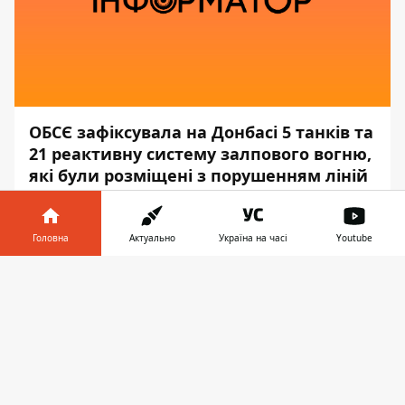
ОБСЄ зафіксувала на Донбасі 5 танків та
21 реактивну систему залпового вогню,
які були розміщені з порушенням ліній
відведення.
Про це йдеться в
звіті
Спеціальної
Головна
Актуально
Україна на часі
Youtube
моніторингової місії ОБСЄ в Україні (СММ)
Інформатор у
№ 225/2020.
Завантажити
телефоні
👉
"Місія зафіксувала
5 танків та 21
реактивну систему
залпового вогню
(РСЗВ), розміщені з порушенням ліній
відведення в непідконтрольних уряду
районах Донецької і Луганської областей