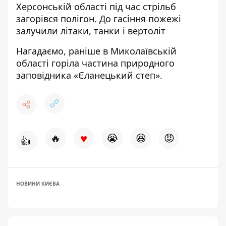
Херсонській області
під час стрільб
загорівся полігон.
До гасіння пожежі
залучили літаки, танки і вертоліт
Нагадаємо, раніше в Миколаївській
області
горіла частина природного
заповідника
«Єланецький степ».
♥
🔥
😭
😆
😡
👍
НОВИНИ КИЄВА