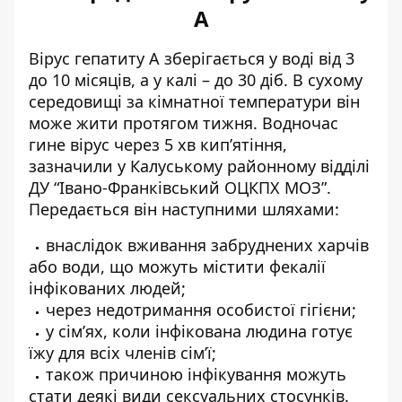
А
Вірус гепатиту А зберігається у воді від 3
до 10 місяців, а у калі – до 30 діб. В сухому
середовищі за кімнатної температури він
може жити протягом тижня. Водночас
гине вірус через 5 хв кип’ятіння,
зазначили у Калуському районному відділі
ДУ “Івано-Франківський ОЦКПХ МОЗ”.
Передається він наступними шляхами:
внаслідок вживання забруднених харчів
або води, що можуть містити фекалії
інфікованих людей;
через недотримання особистої гігієни;
у сім’ях, коли інфікована людина готує
їжу для всіх членів сім’ї;
також причиною інфікування можуть
стати деякі види сексуальних стосунків.