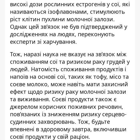
високі дози рослинних естрогенів у сої, які
називаються ізофлавонами, стимулюють
ріст клітин пухлини молочної залози.
Однак цей зв’язок не був підтверджений у
дослідженнях на людях, переконують
експерти зі харчування.
Тож, наразі наука не вказує на зв’язок між
споживанням сої та ризиком раку грудей у
людей. Натомість споживання продуктів і
напоїв на основі сої, таких як тофу, місо та
соєве молоко, може навіть мати захисний
ефект щодо ризику раку молочної залози
та виживання. Соєві продукти також є
джерелом корисних поживних речовин,
пов’язаних із зниженням ризику серцево-
судинних захворювань. Тож, будьте
впевнені в здоровому завтра, включивши
соєві продукти у свій раціон.