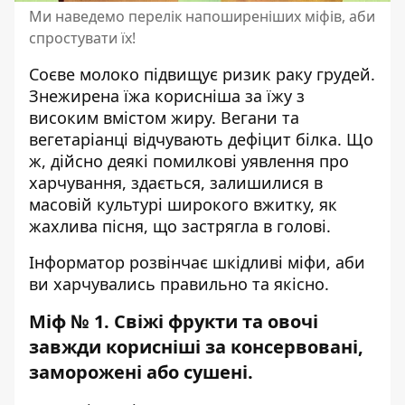
Ми наведемо перелік напоширеніших міфів, аби
спростувати їх!
Соєве молоко підвищує ризик раку грудей.
Знежирена їжа корисніша за їжу з
високим вмістом жиру.
Вегани та
вегетаріанці
відчувають дефіцит білка. Що
ж, дійсно деякі помилкові уявлення про
харчування, здається, залишилися в
масовій культурі широкого вжитку, як
жахлива пісня, що застрягла в голові.
Інформатор розвінчає шкідливі міфи, аби
ви харчувались правильно та якісно.
Міф № 1. Свіжі фрукти та овочі
завжди корисніші за консервовані,
заморожені або сушені.