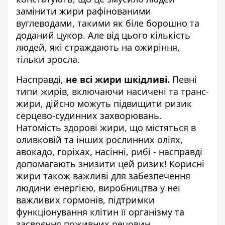
замінити жири рафінованими
вуглеводами, такими як біле борошно та
доданий цукор. Але від цього кількість
людей, які страждають на ожиріння,
тільки зросла.
Насправді,
не всі жири шкідливі.
Певні
типи жирів, включаючи насичені та транс-
жири, дійсно можуть підвищити ризик
серцево-судинних захворювань.
Натомість здорові жири, що містяться в
оливковій та інших рослинних оліях,
авокадо, горіхах, насінні, рибі - насправді
допомагають знизити цей ризик! Корисні
жири також важливі для забезпечення
людини енергією, виробництва у неї
важливих гормонів, підтримки
функціонування клітин її організму та
засвоєння поживних речовин.