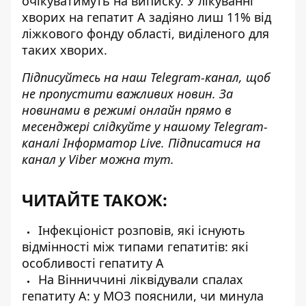
очікуватимуть на виписку. У лікуванні
хворих на гепатит А задіяно лиш 11% від
ліжкового фонду області, виділеного для
таких хворих.
Підписуйтесь на наш
Telegram-канал
, щоб
не пропустити важливих новин. За
новинами в режимі онлайн прямо в
месенджері слідкуйте у нашому Telegram-
каналі
Інформатор Live
. Підписатися на
канал у Viber можна
тут
.
ЧИТАЙТЕ ТАКОЖ:
Інфекціоніст розповів, які існують
відмінності між типами гепатитів: які
особливості гепатиту А
На Вінниччині ліквідували спалах
гепатиту А: у МОЗ пояснили, чи минула