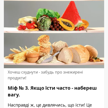
Хочеш схуднути - забудь про знежирені
продукти!
Міф № 3. Якщо їсти часто - набереш
вагу.
Насправді ж, це дивлячись, що їсти! Це