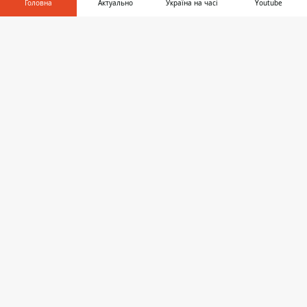
Головна
Актуально
Україна на часі
Youtube
Київ
Інформатор у
Завантажити
телефоні
👉
Регіони
Гроші
Шоу-біз
Життя
Про нас
Інформатор проекти
Столиця
Ваші фінанси
Авто
Geek