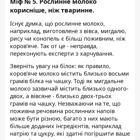
Міф № 5. Рослинне молоко
корисніше, ніж тваринне.
Існує думка, що рослинне молоко,
наприклад, виготовлене з вівса, мигдалю,
рису чи конопель є більш поживним, ніж
коров’яче. Так от це - неправда,
переконують експерти з харчування.
Зверніть увагу на білок: як правило,
коров’яче молоко містить близько восьми
грамів білка на чашку. Тоді як мигдальне
молоко зазвичай містить близько одного-
двох, а вівсяне - близько двох-трьох
грамів на чашку. Незважаючи на те, що
поживна речовина рослинних напоїв
може бути різною, багато з них мають
більше доданих інгредієнтів, наприклад
натрію та цукру, які здатні погіршити ваше