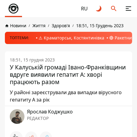
RU
Новини
Життя
Здоров'я
18:51, 15 Грудень 2023
⚠️ Краматорськ, Костянтинівка
🔴 Ракетний 
ТОПТЕМИ:
18:51, 15 грудня 2023
У Калуській громаді Івано-Франківщини
вдруге виявили гепатит А: хворі
працюють разом
У районі зареєстрували два випадки вірусного
гепатиту А за рік
Ярослав Коджушко
РЕДАКТОР