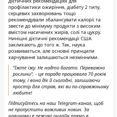
дієтичних рекомендаціях для
профілактики ожиріння, діабету 2 типу,
серцевих захворювань тощо
рекомендували збалансувати калорії та
звести до мінімуму продукти з високим
вмістом насичених жирів, солі та цукру.
Нинішні дієтичні рекомендації США
закликають до того ж. Так, наука
розвивається, але основні принципи
харчування залишаються незмінними.
"Їжте їжу. Не надто багато. Переважно
рослини", - ця порада працювала 70 років
тому, і вона діє й сьогодні, залишаючи
простір для страв, які ви по-справжньому
любите!
Підписуйтесь на наш
Telegram-канал
, щоб
не пропустити важливих новин. За
новинами в режимі онлайн прямо в