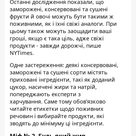
Останні дослідження показали, що
заморожені, консервовані та сушені
фрукти й овочі можуть бути такими ж
поживними, як і їхні свіжі аналоги. При
цьому також можуть заощадити ваші
гроші, якщо є така ціль, адже свіжі
продукти - завжди дорожчі,
пише
NYTimes.
Одне застереження: деякі консервовані,
заморожені та сушені сорти містять
приховані інгредієнти, такі як доданий
цукор, насичені жири та натрій,
попереджають експерти з
харчування. Саме тому обов’язково
читайте етикетки щодо поживних
речовин і вибирайте продукти, які
зводять до мінімуму ці інгредієнти.
Міф № 2. Будь-який жир -