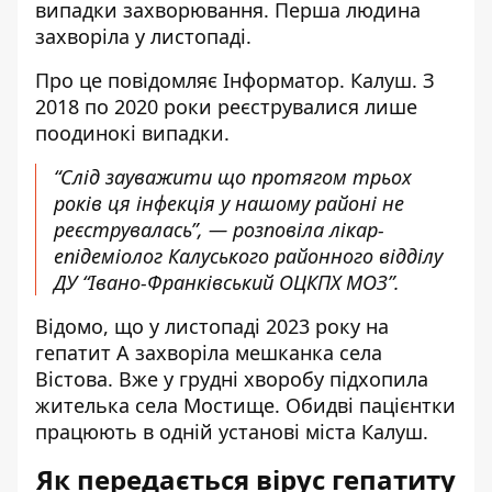
випадки захворювання. Перша людина
захворіла у листопаді.
Про це повідомляє Інформатор. Калуш. З
2018 по 2020 роки р
еєструвалися лише
поодинокі випадки
.
“Слід зауважити що протягом трьох
років ця інфекція у нашому районі не
реєструвалась”, — розповіла лікар-
епідеміолог Калуського районного відділу
ДУ “Івано-Франківський ОЦКПХ МОЗ”.
Відомо, що у листопаді 2023 року на
гепатит А захворіла мешканка села
Вістова. Вже у грудні хворобу підхопила
жителька села Мостище. Обидві пацієнтки
працюють в одній установі міста Калуш.
Як передається вірус гепатиту