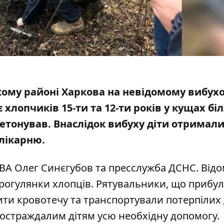
ькому районі Харкова на невідомому вибух
 хлопчиків 15-ти та 12-ти років у кущах бі
детонував
. Внаслідок вибуху діти отримал
 лікарню.
ОВА
Олег Синєгубов
та пресслужба
ДСНС
. Від
 прогулянки хлопців. Рятувальники, що прибу
ити кровотечу та транспортували потерпілих
постраждалим дітям усю необхідну допомогу.