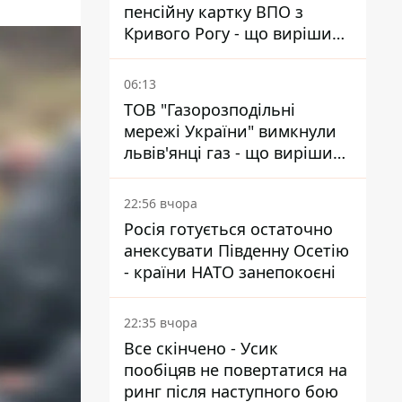
пенсійну картку ВПО з
Кривого Рогу - що вирішив
суд
06:13
ТОВ "Газорозподільні
мережі України" вимкнули
львів'янці газ - що вирішив
суд
22:56 вчора
Росія готується остаточно
анексувати Південну Осетію
- країни НАТО занепокоєні
22:35 вчора
Все скінчено - Усик
пообіцяв не повертатися на
ринг після наступного бою