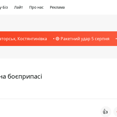
-Біз
Лайт
Про нас
Реклама
аторськ, Костянтинівка
🔴 Ракетний удар 5 серпня
 на боєприпасі
👍