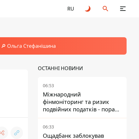
RU
🔎 Ольга Стефанішина
ОСТАННІ НОВИНИ
06:53
Міжнародний
фінмоніторинг та ризик
подвійних податків - поради
українцям в Польщі
06:33
Ощадбанк заблокував