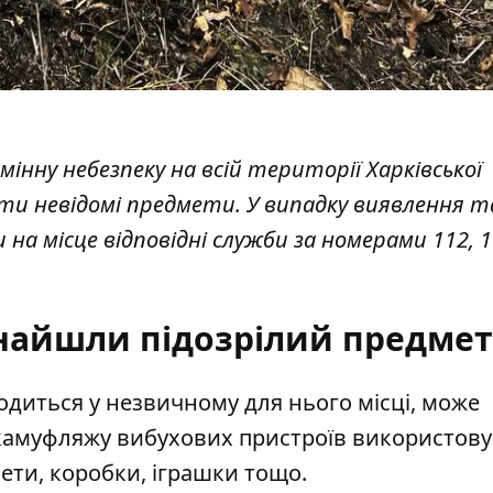
інну небезпеку на всій території Харківської
ати невідомі предмети. У випадку виявлення т
на місце відповідні служби за номерами 112, 1
найшли підозрілий предмет
одиться у незвичному для нього місці, може
камуфляжу вибухових пристроїв використов
кети, коробки, іграшки тощо.