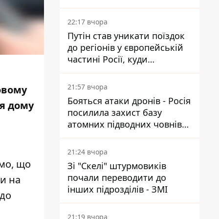
22:17 вчора
Путін став уникати поїздок
до регіонів у європейській
частині Росії, куди
регулярно долітають дрони
21:57 вчора
овому
Бояться атаки дронів - Росія
ля дому
посилила захист базу
и
атомних підводних човнів
за 7400 км від України
21:24 вчора
омо, що
Зі "Скелі" штурмовиків
почали переводити до
ли на
інших підрозділів - ЗМІ
 до
21:19 вчора