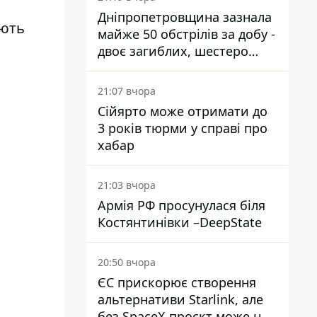
Дніпропетровщина зазнала
юють
майже 50 обстрілів за добу -
двоє загиблих, шестеро
постраждалих
21:07 вчора
Сійярто може отримати до
3 років тюрми у справі про
хабар
21:03 вчора
Армія РФ просунулася біля
Костянтинівки –DeepState
20:50 вчора
ЄС прискорює створення
альтернативи Starlink, але
без SpaceX проєкт може не