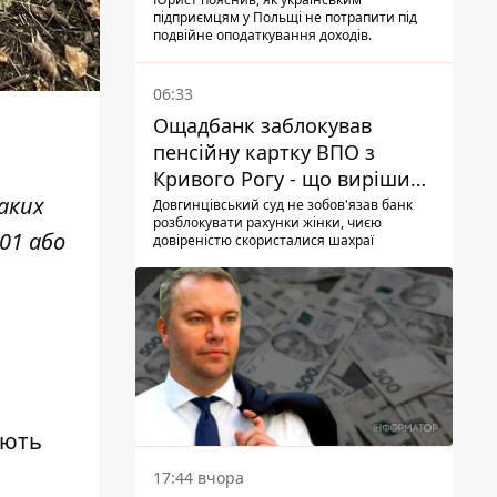
українцям в Польщі
підприємцям у Польщі не потрапити під
подвійне оподаткування доходів.
06:33
Ощадбанк заблокував
пенсійну картку ВПО з
Кривого Рогу - що вирішив
аких
суд
Довгинцівський суд не зобов'язав банк
розблокувати рахунки жінки, чиєю
01 або
довіреністю скористалися шахраї
ують
17:44 вчора