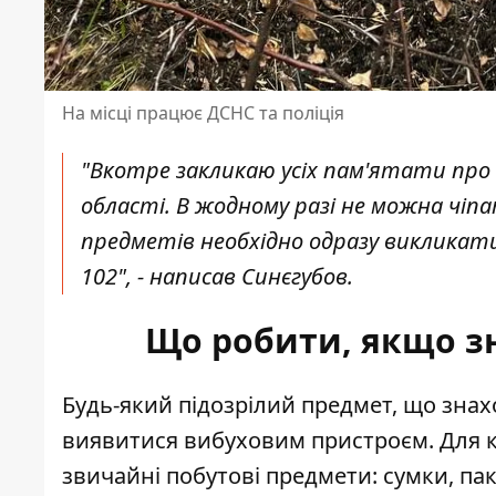
На місці працює ДСНС та поліція
"Вкотре закликаю усіх пам'ятати про м
області. В жодному разі не можна чіп
предметів необхідно одразу викликати 
102", - написав Синєгубов.
Що робити, якщо з
Будь-який
підозрілий предмет
, що знах
виявитися вибуховим пристроєм. Для 
звичайні побутові предмети: сумки, па