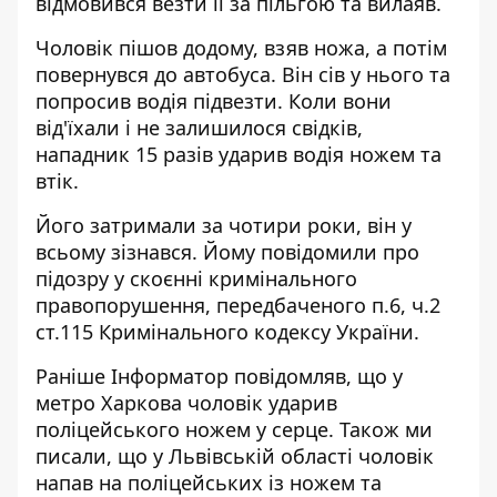
відмовився везти її за пільгою та вилаяв.
Чоловік пішов додому, взяв ножа, а потім
повернувся до автобуса. Він сів у нього та
попросив водія підвезти. Коли вони
від'їхали і не залишилося свідків,
нападник 15 разів ударив водія ножем та
втік.
Його затримали за чотири роки, він у
всьому зізнався. Йому повідомили про
підозру у скоєнні кримінального
правопорушення, передбаченого п.6, ч.2
ст.115 Кримінального кодексу України.
Раніше
Інформатор
повідомляв, що у
метро Харкова
чоловік ударив
поліцейського ножем у серце
. Також ми
писали, що у Львівській області
чоловік
напав на поліцейських із ножем
та