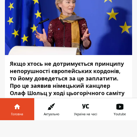
Якщо хтось не дотримується принципу
непорушності європейських кордонів,
то йому доведеться за це заплатити.
Про це заявив німецький канцлер
Олаф Шольц у ході цьогорічного саміту
лідерів країн Євросоюзу.
Про це повідомляє
Інформатор
із
Головна
Актуально
Україна на часі
Youtube
посиланням на
Euronews.com
.
Інформатор у
Завантажити
Також про готовність розширити санкції
телефоні
👉