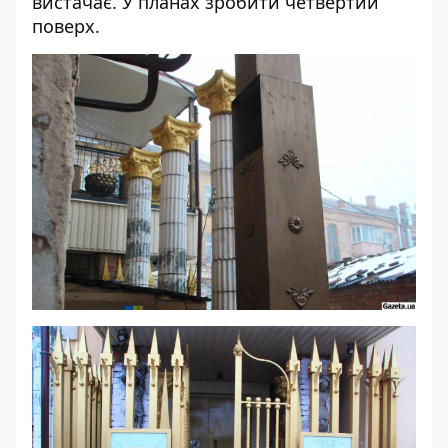
вистачає. У планах зробити четвертий
поверх.