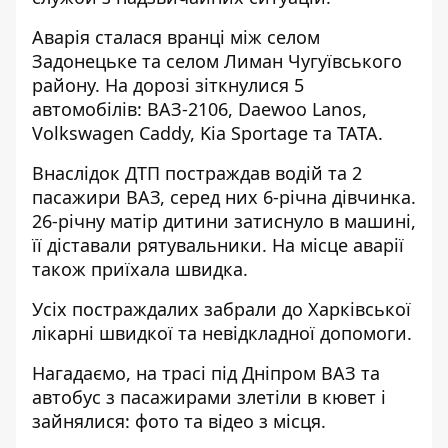
Аварія сталася вранці між селом
Задонецьке та селом Лиман Чугуївського
району. На дорозі зіткнулися 5
автомобілів: ВАЗ-2106, Daewoo Lanos,
Volkswagen Caddy, Kia Sportage та ТАТА.
Внаслідок ДТП постраждав водій та 2
пасажири ВАЗ, серед них 6-річна дівчинка.
26-річну матір дитини затиснуло в машині,
її діставали рятувальники. На місце аварії
також приїхала швидка.
Усіх постраждалих забрали до Харківської
лікарні швидкої та невідкладної допомоги.
Нагадаємо, на трасі під Дніпром ВАЗ та
автобус з пасажирами злетіли в кювет і
зайнялися:
фото та відео з місця
.