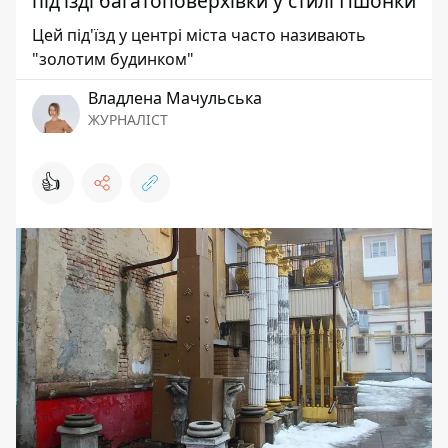
під'їзді багатоповерхівки у стилі Пшонки
Цей під'їзд у центрі міста часто називають
"золотим будинком"
Владлена Мачульська
ЖУРНАЛІСТ
👍