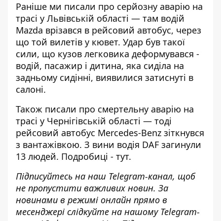
Раніше ми писали про
серйозну аварію на
трасі у Львівській області
— там водій
Mazda врізався в рейсовий автобус, через
що той вилетів у кювет. Удар був такої
сили, що кузов легковика деформувався -
водій, пасажир і дитина, яка сиділа на
задньому сидінні, виявилися затиснуті в
салоні.
Також писали про
смертельну аварію на
трасі у Чернігівській області
— тоді
рейсовий автобус Mercedes-Benz зіткнувся
з вантажівкою. З вини водія DAF загинули
13 людей. Подробиці -
тут
.
Підписуйтесь на наш
Telegram-канал
, щоб
не пропустити важливих новин. За
новинами в режимі онлайн прямо в
месенджері слідкуйте на нашому Telegram-