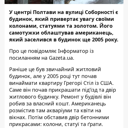
У центрі Полтави на вулиці Соборності є
будинок, який привертає увагу своїми
колонами, статуями та золотом. Його
самотужки облаштував американець,
який заселився в будинок ще 2005 року.
Про це повідомляє
Інформатор
із
посиланням на
Gazeta.ua
.
Раніше це був звичайний житловий
будинок, але у 2005 році тут почав
винаймати квартиру Грегорі Стіл із США.
Саме він почав прикрашати під'їзд та двір
житлового будинку. Ремонт у будівлі він
робив за власний кошт. Американець
розмістив там акваріуми та квіти на
вікнах. Потім обставив двір бетонними
прикрасами: колони, статуї та ґрати.