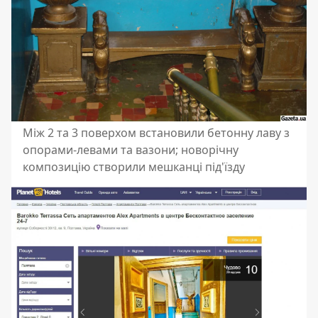
Між 2 та 3 поверхом встановили бетонну лаву з
опорами-левами та вазони; новорічну
композицію створили мешканці під'їзду