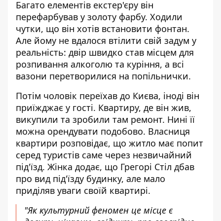
Багато елементів екстер'єру він
перефарбував у золоту фарбу. Ходили
чутки, що він хотів встановити фонтан.
Але йому не вдалося втілити свій задум у
реальність: двір швидко став місцем для
розпивання алкоголю та куріння, а всі
вазони перетворилися на попільнички.
Потім чоловік переїхав до Києва, іноді він
приїжджає у гості. Квартиру, де він жив,
викупили та зробили там ремонт. Нині її
можна орендувати подобово. Власниця
квартири розповідає, що житло має попит
серед туристів саме через незвичайний
під'їзд. Жінка додає, що Грегорі Стіл дбав
про вид під'їзду будинку, але мало
приділяв уваги своїй квартирі.
"Як культурний феномен це місце є