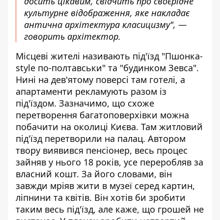
досить цікавим, свідчить про своєрідне
культурне відображення, яке накладає
антична архітектура класицизму", —
говорить архітектор.
Місцеві жителі називають під'їзд "Пшонка-
style по-полтавськи" та "будинком Зевса".
Нині на дев'ятому поверсі там готелі, а
апартаменти рекламують разом із
під'їздом. Зазначимо, що схоже
перетворення багатоповерхівки можна
побачити на околиці Києва
. Там житловий
під'їзд перетворили на палац. Автором
твору виявився пенсіонер, весь процес
зайняв у нього 18 років, усе переробляв за
власний кошт. За його словами, він
завжди мріяв жити в музеї серед картин,
ліпнини та квітів. Він хотів би зробити
таким весь під'їзд, але каже, що грошей не