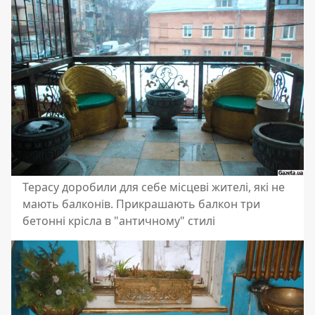
Терасу доробили для себе місцеві жителі, які не
мають балконів. Прикрашають балкон три
бетонні крісла в "античному" стилі