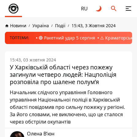
RU
Новини
Україна
Події
15:43, 3 Жовтня 2024
🔴 Ракетний удар 5 серпня
⚠️ Краматорськ, 
ТОПТЕМИ:
15:43, 03 жовтня 2024
У Харківській області через пожежу
загинули четверо людей: Нацполіція
розповіла про шалене полумʼя
Начальник слідчого управління Головного
управління Національної поліції в Харківській
області повідомив про сильну пожежу у регіоні.
За його словами, не виключено, що це сталося
через обстріли окупантів
Олена Вʼюн