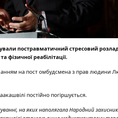
стували постравматичний стресовий розлад
та фізичної реабілітації.
ланням на
пост
омбудсмена з прав людини 
аакашвілі постійно погіршується.
ікуванні, на яких наполягала Народний захисник 