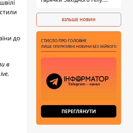
швілі
двоє людей заразилися
істили
після укусів комарів
БІЛЬШЕ НОВИН
аїни
до
СТИСЛО ПРО ГОЛОВНЕ
ЛИШЕ ОПЕРАТИВНІ НОВИНИ БЕЗ ЗАЙВОГО
ми в
ive
.
ПЕРЕГЛЯНУТИ