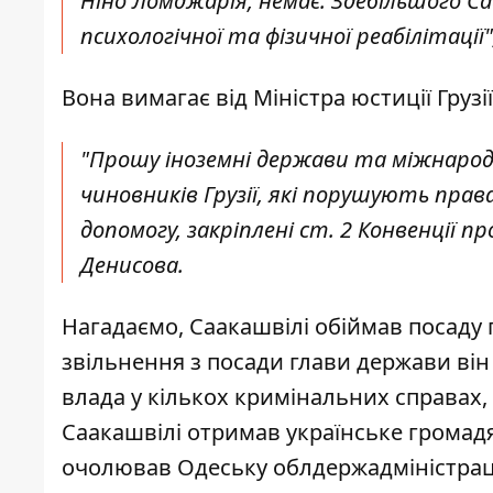
Ніно Ломджарія, немає. Здебільшого 
психологічної та фізичної реабілітації
Вона вимагає від Міністра юстиції Груз
"Прошу іноземні держави та міжнародн
чиновників Грузії, які порушують пра
допомогу, закріплені ст. 2 Конвенції п
Денисова.
Нагадаємо, Саакашвілі обіймав посаду п
звільнення з посади глави держави він
влада у кількох кримінальних справах,
Саакашвілі отримав українське громадян
очолював Одеську облдержадміністраці