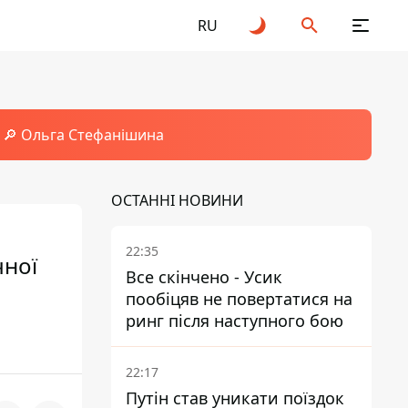
RU
🔎 Ольга Стефанішина
ОСТАННІ НОВИНИ
22:35
чної
Все скінчено - Усик
пообіцяв не повертатися на
ринг після наступного бою
22:17
Путін став уникати поїздок