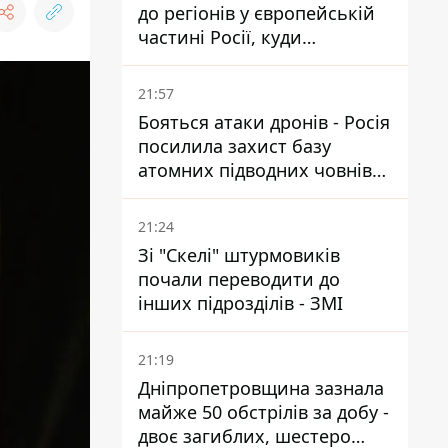
до регіонів у європейській
частині Росії, куди
регулярно долітають дрони
21:57
Бояться атаки дронів - Росія
посилила захист базу
атомних підводних човнів
за 7400 км від України
21:24
Зі "Скелі" штурмовиків
почали переводити до
інших підрозділів - ЗМІ
21:19
Дніпропетровщина зазнала
майже 50 обстрілів за добу -
двоє загиблих, шестеро