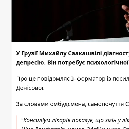
У Грузії Михайлу Саакашвілі діагно
депресію. Він потребує психологічної 
Про це повідомляє
Інформатор
із поси
Денісової.
За словами омбудсмена, самопочуття С
"Консиліум лікарів показує, що змін у л