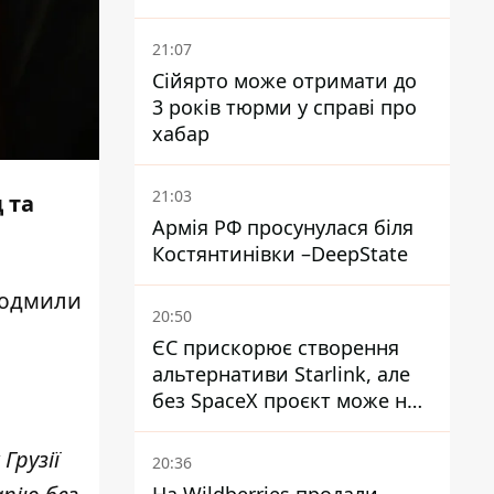
постраждалих
21:07
Сійярто може отримати до
3 років тюрми у справі про
хабар
21:03
 та
Армія РФ просунулася біля
Костянтинівки –DeepState
Людмили
20:50
ЄС прискорює створення
альтернативи Starlink, але
без SpaceX проєкт може не
обійтися
Грузії
20:36