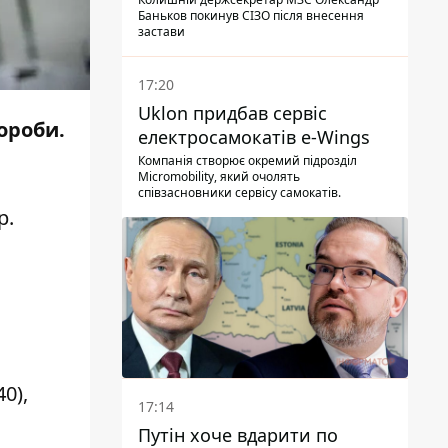
Баньков покинув СІЗО після внесення
застави
17:20
Uklon придбав сервіс
ороби.
електросамокатів e-Wings
Компанія створює окремий підрозділ
Micromobility, який очолять
співзасновники сервісу самокатів.
р
.
0),
17:14
Путін хоче вдарити по