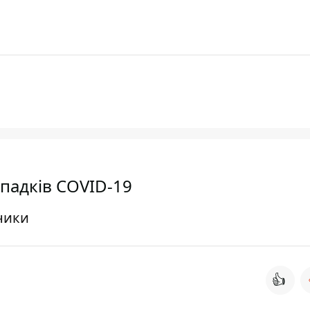
ипадків COVID-19
ники
👍