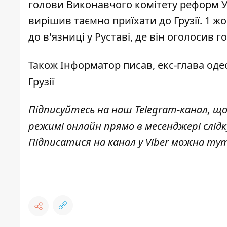
голови Виконавчого комітету реформ У
вирішив
таємно приїхати до Грузії
. 1 ж
до в'язниці у Руставі
, де він оголосив 
Також
Інформатор
писав, екс-глава
одес
Грузії
Підписуйтесь на наш
Telegram-канал
, щ
режимі онлайн прямо в месенджері слід
Підписатися на канал у Viber можна
ту