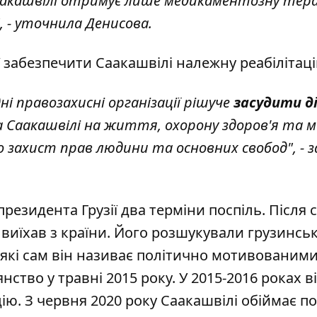
Саакашвілі отримує лише медикаментозну тера
", - уточнила Денисова.
ії забезпечити Саакашвілі належну реабілітац
і правозахисні організації рішуче
засудити ді
ва Саакашвілі на життя, охорону здоров'я та 
ро захист прав людини та основних свобод", - 
резидента Грузії два терміни поспіль. Після 
 виїхав з країни. Його розшукували грузинсь
 які сам він називає політично мотивованими
ство у травні 2015 року. У 2015-2016 роках в
ю. З червня 2020 року Саакашвілі обіймає п