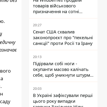
пію без
На Wildberries продали
товарів військового
призначення на сотні
мільйонів, але удари ЗСУ
ію.
змінили ситуацію
20:27
Сенат США схвалив
ї
законопроєкт про "пекельні
медичну
санкції" проти Росії та Ірану
зазначає
20:13
Підірвали собі ноги -
окупанти масово калічать
свого
себе, щоб уникнути штурмів
ка
- ГУР
.
20:03
ін
В Україні зафіксували перші
цього року випадки
осаду
гарячки Західного Нілу: