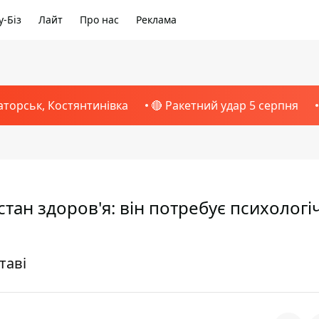
-Біз
Лайт
Про нас
Реклама
аторськ, Костянтинівка
🔴 Ракетний удар 5 серпня
 стан здоров'я: він потребує психологі
таві