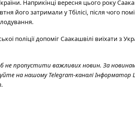
країни. Наприкінці вересня цього року Саака
овтня його
затримали у Тбілісі, після чого пом
голодування.
ької поліції допоміг Саакашвілі виїхати з Укр
об не пропустити важливих новин. За новина
куйте на нашому Telegram-каналі
Інформатор L
т
.