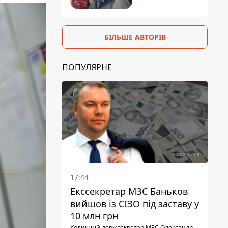
БІЛЬШЕ АВТОРІВ
ПОПУЛЯРНЕ
17:44
Екссекретар МЗС Баньков
вийшов із СІЗО під заставу у
10 млн грн
Колишній держсекретар МЗС Олександр