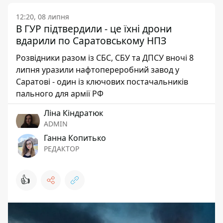
12:20, 08 липня
В ГУР підтвердили - це їхні дрони
вдарили по Саратовському НПЗ
Розвідники разом із СБС, СБУ та ДПСУ вночі 8
липня уразили нафтопереробний завод у
Саратові - один із ключових постачальників
пального для армії РФ
Ліна Кіндратюк
ADMIN
Ганна Копитько
РЕДАКТОР
👍