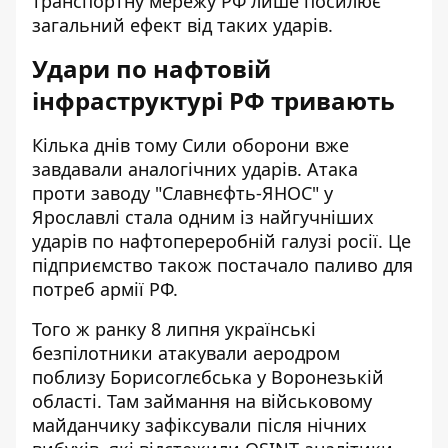
транспортну мережу РФ лише посилює
загальний ефект від таких ударів.
Удари по нафтовій
інфраструктурі РФ тривають
Кілька днів тому Сили оборони вже
завдавали аналогічних ударів. Атака
проти
заводу "Славнєфть-ЯНОС" у
Ярославлі
стала одним із найгучніших
ударів по нафтопереробній галузі росії. Це
підприємство також постачало паливо для
потреб армії РФ.
Того ж ранку 8 липня українські
безпілотники атакували аеродром
поблизу Борисоглєбська у Воронезькій
області. Там
займання на військовому
майданчику
зафіксували після нічних