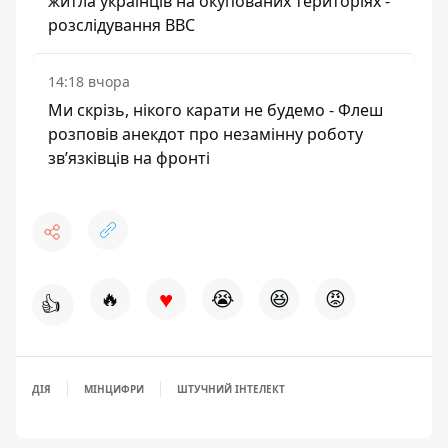
житла українців на окупованих територіях -
розслідування BBC
14:18 вчора
Ми скрізь, нікого карати не будемо - Флеш
розповів анекдот про незамінну роботу
зв’язківців на фронті
♥
🔥
😭
😆
😡
👍
ДІЯ
МІНЦИФРИ
ШТУЧНИЙ ІНТЕЛЕКТ