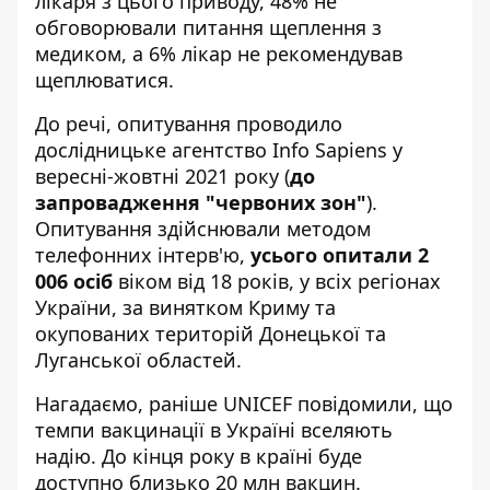
лікаря з цього приводу, 48% не
обговорювали питання щеплення з
медиком, а 6% лікар не рекомендував
щеплюватися.
До речі, опитування проводило
дослідницьке агентство Info Sapiens у
вересні-жовтні 2021 року (
до
запровадження "червоних зон"
).
Опитування здійснювали методом
телефонних інтерв'ю
,
усього
опитали 2
006 осіб
віком від 18 років, у всіх регіонах
України, за винятком Криму та
окупованих територій Донецької та
Луганської областей.
Нагадаємо, раніше UNICEF повідомили, що
темпи вакцинації в Україні вселяють
надію. До кінця року в країні
буде
доступно близько 20 млн вакцин
.