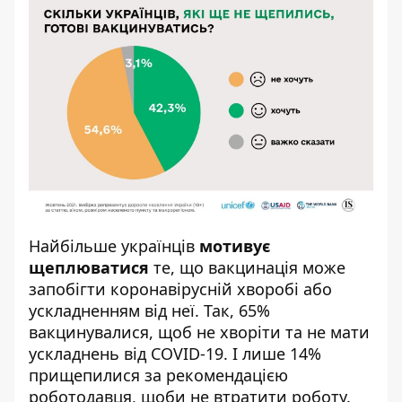
Найбільше українців
мотивує
щеплюватися
те, що вакцинація може
запобігти коронавірусній хворобі або
ускладненням від неї. Так, 65%
вакцинувалися,
щоб н
е хворіти та не мати
ускладнень від COVID-19. І лише 14%
прищепилися за рекомендацією
роботодавця,
щоби н
е втратити роботу.