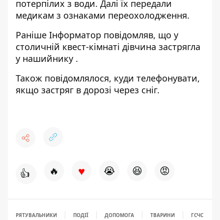
потерпілих з води. Далі їх передали
медикам з ознаками переохолодження.
Раніше
Інформатор
повідомляв, що у
столичній квест-кімнаті
дівчина застрягла
у нашийнику
.
Також повідомлялося,
куди телефонувати,
якщо застряг
в дорозі через сніг.
♥
🔥
😭
😆
😡
👍
РЯТУВАЛЬНИКИ
ПОДІЇ
ДОПОМОГА
ТВАРИНИ
ГСЧС