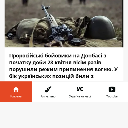
Проросійські бойовики на Донбасі з
початку доби 28 квітня вісім разів
порушили режим припинення вогню. У
бік українських позицій били з
мінометів, протитанкових ракетних
комплексів і гранатометів.
Головна
Актуально
Україна на часі
Youtube
Про це повідомляє
Інформато
р
із
п
окликанням на
пресцентр
операції
Інформатор у
Завантажити
Об’єднаних сил.
телефоні
👉
Окупанти застосували поблизу