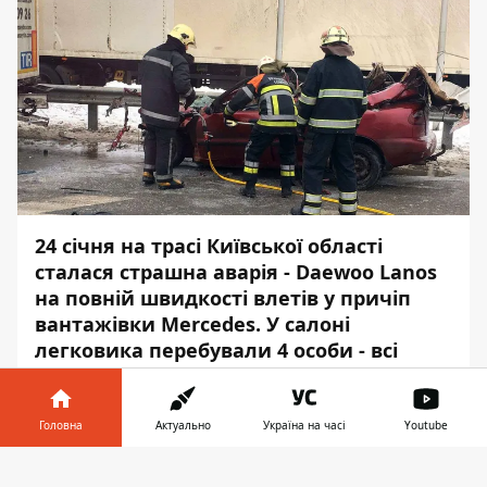
24 січня на трасі Київської області
сталася страшна аварія - Daewoo Lanos
на повній швидкості влетів у причіп
вантажівки Mercedes. У салоні
легковика перебували 4 особи - всі
вони загинули на місці події.
Аварія сталася приблизно о 8:17 на трасі
Головна
Актуально
Україна на часі
Youtube
Київ – Одеса. За інформацією від
поліції
,
Інформатор у
водій Daewoo не впорався з керуванням і
Завантажити