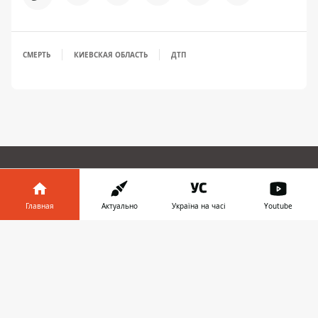
СМЕРТЬ
КИЕВСКАЯ ОБЛАСТЬ
ДТП
ПРЕДЛОЖИТЬ НОВОСТЬ
Главная
Актуально
Україна на часі
Youtube
Мир
Информатор в
Скачать
телефоне
👉
Украина
Киев
Регионы