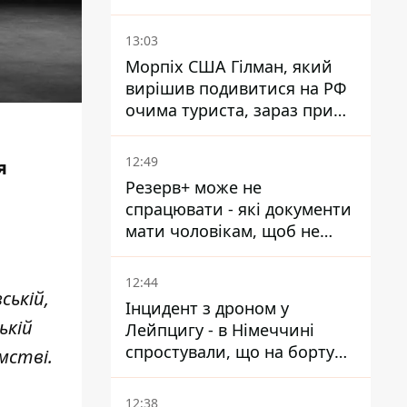
13:03
Морпіх США Гілман, який
вирішив подивитися на РФ
очима туриста, зараз при
смерті у вʼязниці, де його
катували та робили інʼєкції
12:49
я
Резерв+ може не
спрацювати - які документи
мати чоловікам, щоб не
потрапити до ТЦК
12:44
ській,
Інцидент з дроном у
ькій
Лейпцигу - в Німеччині
спростували, що на борту
мстві.
українського літака були
зброя та боєприпаси
12:38