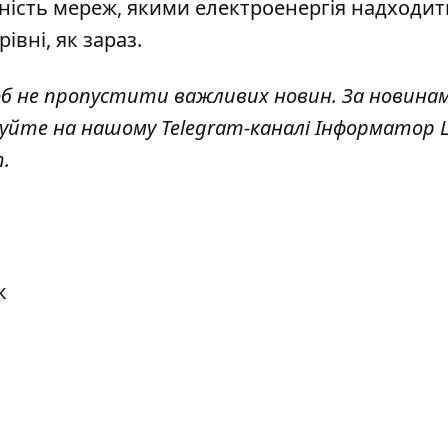
ість мереж, якими електроенергія надходит
івні, як зараз.
об не пропустити важливих новин. За новина
куйте на нашому Telegram-каналі
Інформатор L
т
.
к