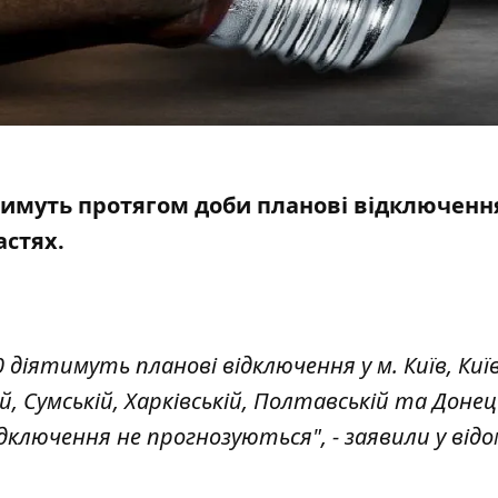
іятимуть протягом доби планові
відключенн
астях.
0 діятимуть планові відключення у м. Київ, Київ
й, Сумській, Харківській, Полтавській та Донец
дключення не прогнозуються", - заявили у відо