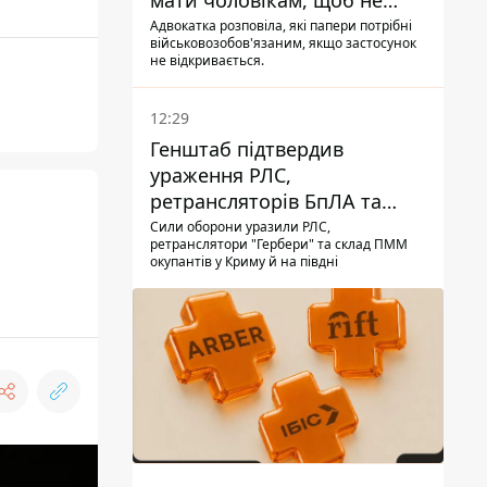
мати чоловікам, щоб не
потрапити до ТЦК
Адвокатка розповіла, які папери потрібні
військовозобов'язаним, якщо застосунок
не відкривається.
12:29
Генштаб підтвердив
ураження РЛС,
ретрансляторів БпЛА та
інших військових об'єктів
Сили оборони уразили РЛС,
ретранслятори "Гербери" та склад ПММ
РФ у Криму й на півдні
окупантів у Криму й на півдні