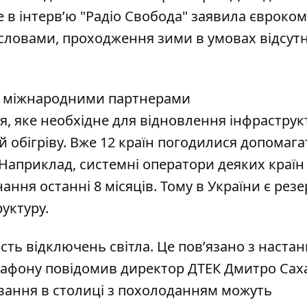
 в інтерв’ю
"Радіо Свобода"
заявила євроком
ї словами, проходження зими в умовах відсутн
 міжнародними партнерами
, яке необхідне для відновлення інфраструкт
й обігріву. Вже 12 країн погодилися допомага
 Наприклад, системні оператори деяких країн
нання
останні 8 місяців. Тому в України є резе
уктуру.
ість відключень
світла. Це пов’язано з наста
арафону повідомив директор ДТЕК Дмитро Сах
ання в столиці з похолоданням можуть