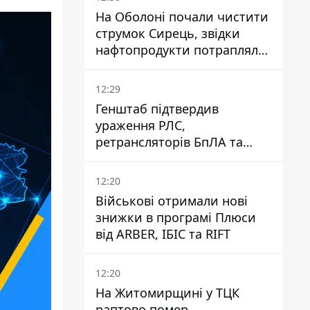
На Оболоні почали чистити
струмок Сирець, звідки
нафтопродукти потрапляли
до озер
12:29
Генштаб підтвердив
ураження РЛС,
ретрансляторів БпЛА та
інших військових об'єктів
РФ у Криму й на півдні
12:20
Військові отримали нові
знижки в програмі Плюси
від ARBER, ІБІС та RIFT
12:20
На Житомирщині у ТЦК
раптово помер