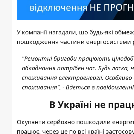
У компанії нагадали, що будь-які обме
пошкодження частини енергосистеми р
"Ремонтні бригади працюють цілодобо
обладнання потрібен час. Будь ласка,
споживання електроенергії. Особливо 
споживання", - йдеться в повідомленні
В Україні не пра
Окупанти серйозно пошкодили
енерге
працює, через це по всі країні застосо