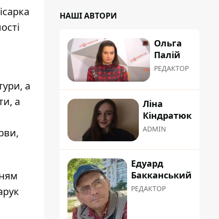
ісарка
НАШІ АВТОРИ
ості
Ольга
Палій
РЕДАКТОР
ури, а
ти, а
Ліна
Кіндратюк
ADMIN
рви,
Едуард
нням
Бакканський
РЕДАКТОР
арук