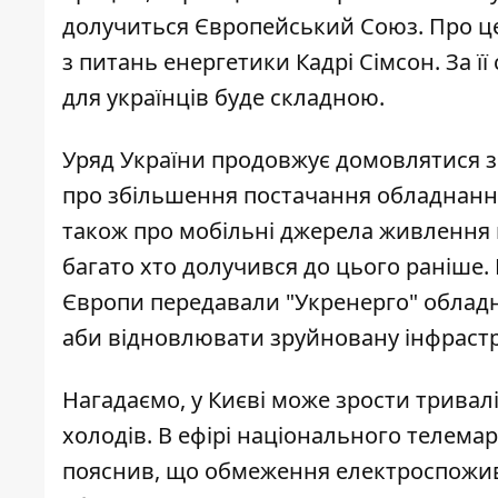
долучиться Європейський Союз. Про це
з питань енергетики Кадрі Сімсон. За ї
для українців буде складною.
Уряд України
продовжує
домовлятися з
про збільшення постачання обладнання
також про мобільні джерела
живлення
багато хто долучився до цього раніше.
Європи передавали "Укренерго"
облад
аби відновлювати зруйновану інфрастр
Нагадаємо, у
Києві може зрости тривал
холодів. В ефірі національного телем
пояснив, що обмеження електроспожив