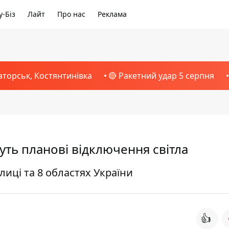
-Біз
Лайт
Про нас
Реклама
аторськ, Костянтинівка
🔴 Ракетний удар 5 серпня
муть планові відключення світла
иці та 8 областях України
👍