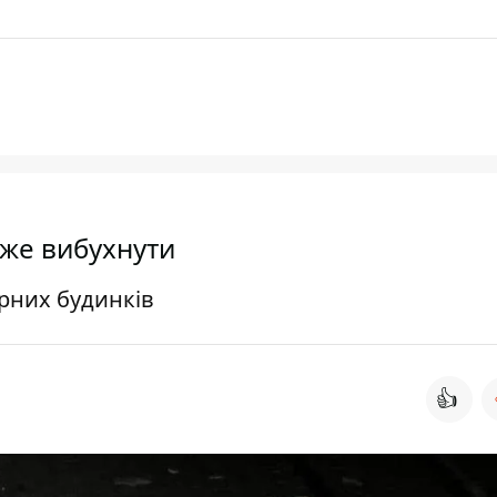
оже вибухнути
рних будинків
👍