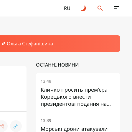
RU
🔎 Ольга Стефанішина
ОСТАННІ НОВИНИ
13:49
Кличко просить прем'єра
Корецького внести
президентові подання на
звільнення володаря
Троєщини Бахматова
13:39
Морські дрони атакували