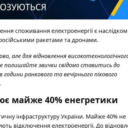
ження споживання електроенергії є наслідком
осійськими ракетами та дронами.
во, але для відновлення високотехнологічног
 не полишайте звички свідомо ставитись до
в години ранкового та вечірнього пікового
.
цює майже 40% енегретики
тичну інфраструктуру
України. Майже 40% не
вують відключення електроенергії. До віднов