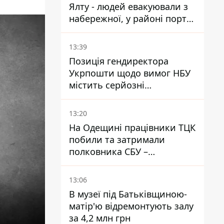
Ялту - людей евакуювали з
набережної, у районі порту
повідомляють про пожежу
13:39
Позиція гендиректора
Укрпошти щодо вимог НБУ
містить серйозні
нестиковки – депутатка
Ольга Василевська-Смаглюк
13:20
На Одещині працівники ТЦК
побили та затримали
полковника СБУ –
військовий
13:06
В музеї під Батьківщиною-
матір'ю відремонтують залу
за 4,2 млн грн