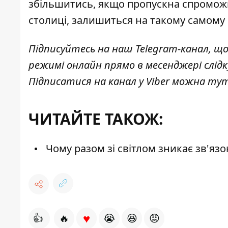
збільшитись, якщо пропускна спроможн
столиці, залишиться на такому самому р
Підписуйтесь на наш
Telegram-канал
, щ
режимі онлайн прямо в месенджері слід
Підписатися на канал у Viber можна
ту
ЧИТАЙТЕ ТАКОЖ:
Чому разом зі світлом зникає зв'язо
♥
👍
🔥
😭
😆
😡