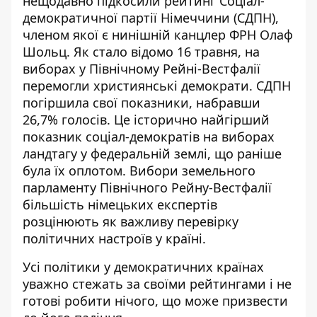
нещодавно підкосили рейтинг Соціал-
демократичної партії Німеччини (СДПН),
членом якої є нинішній канцлер ФРН Олаф
Шольц. Як стало відомо 16 травня, на
виборах у Північному Рейні-Вестфалії
перемогли християнські демократи. СДПН
погіршила свої показники, набравши
26,7% голосів. Це історично найгірший
показник соціал-демократів на виборах
ландтагу у федеральній землі, що раніше
була їх оплотом. Вибори земельного
парламенту Північного Рейну-Вестфалії
більшість німецьких експертів
розцінюють як важливу перевірку
політичних настроїв у країні.
Усі політики у демократичних країнах
уважно стежать за своїми рейтингами і не
готові робити нічого, що може призвести