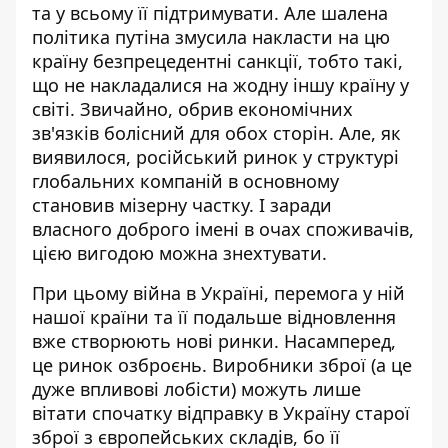
та у всьому її підтримувати. Але шалена
політика путіна змусила накласти на цю
країну безпрецедентні санкції, тобто такі,
що не накладалися на жодну іншу країну у
світі. Звичайно, обрив економічних
зв'язків болісний для обох сторін. Але, як
виявилося, російський ринок у структурі
глобальних компаній в основному
становив мізерну частку. І заради
власного доброго імені в очах споживачів,
цією вигодою можна знехтувати.
При цьому війна в Україні, перемога у ній
нашої країни та її подальше відновлення
вже створюють нові ринки. Насамперед,
це ринок озброєнь. Виробники зброї (а це
дуже впливові лобісти) можуть лише
вітати спочатку відправку в Україну старої
зброї з європейських складів, бо її