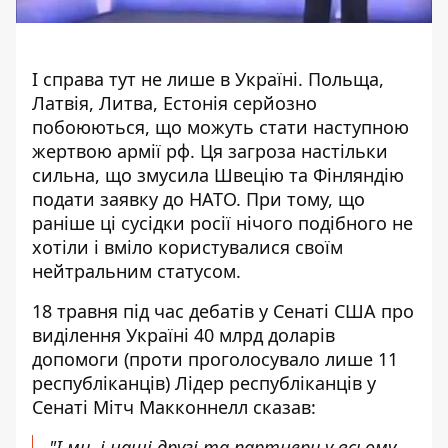
І справа тут не лише в Україні. Польща,
Латвія, Литва, Естонія серйозно
побоюються, що можуть стати наступною
жертвою армії рф. Ця загроза настільки
сильна, що змусила
Швецію та Фінляндію
подати заявку до НАТО
. При тому, що
раніше ці сусідки росії нічого подібного не
хотіли і вміло користувалися своїм
нейтральним статусом.
18 травня під час дебатів у Сенаті США про
виділення Україні 40 млрд доларів
допомоги
(проти проголосувало лише 11
республіканців) Лідер республіканців у
Сенаті Мітч Макконнелл сказав:
"І ми, і наші друзі та партнери у всьому