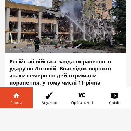
Російські війська завдали ракетного
удару по Лозовій. Внаслідок ворожої
атаки семеро людей отримали
поранення, у тому числі 11-річна
дитина.
Про це повідомляє
Інформатор
із
Головна
Актуально
Україна на часі
Youtube
посиланням на
управління ДСНС
у
Інформатор у
Харківській області.
Завантажити
телефоні
👉
20 травня рятувальники отримали