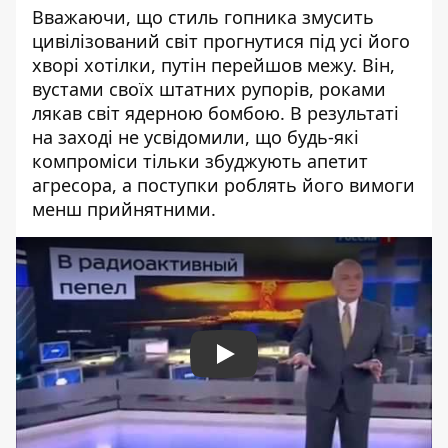
Вважаючи, що стиль гопника змусить
цивілізований світ прогнутися під усі його
хворі хотілки, путін перейшов межу. Він,
вустами своїх штатних рупорів, роками
лякав світ ядерною бомбою. В результаті
на заході не усвідомили, що будь-які
компроміси тільки збуджують апетит
агресора, а поступки роблять його вимоги
менш прийнятними.
Play