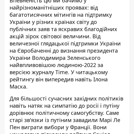
Впевненість цю ми бачимо у
найрізноманітніших проявах: від
багатотисячних мітингів на підтримку
України у різних країнах світу до
публічних заяв та яскравих благодійних
акцій зірок світової величини. Від
величезної глядацької
підтримки України
на Євробаченні
до визнання президента
України Володимира Зеленського
найвпливовішою людиною-2022
за
версією журналу Time
. У читацькому
рейтингу він випередив навіть Ілона
Маска.
Для більшості сучасних західних політиків
навіть натяк на симпатію до росії і путіну
дорівнює політичному самогубству. Саме
старі зв'язки із путіним завадили Марі Ле
Пен виграти вибори у Франції. Вони