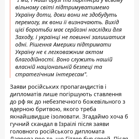
вільному світі підтримуватимемо
Україну доти, доки вони не здобудуть
перемогу, як вони її визначають. Вихід
цієї боротьби має серйозні наслідки для
Заходу, і українці не повинні залишатися
одні. Рішення Америки підтримати
Україну не є легковажним актом
благодійності. Воно служить нашій
власній національній безпеці та
стратегічним інтересам".
Заяви російських пропагандистів і
дипломатів лише погіршують ставлення
до рф як до небезпечного божевільного з
ядерною бритвою, якого треба
якнайшвидше ізолювати. Згадаймо хоча б
гучний скандал в Ізраїлі
після заяви
головного російського дипломата
Лаврова про те, що Гітлер був єврей. Після