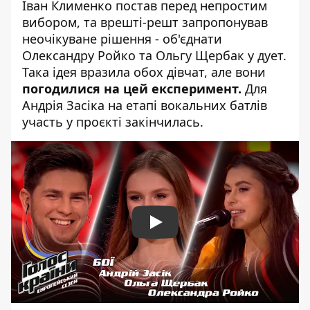
Іван Клименко постав перед непростим
вибором, та врешті-решт запропонував
неочікуване рішення - об'єднати
Олександру Ройко та Ольгу Щербак у дует.
Така ідея вразила обох дівчат, але вони
погодилися на цей експеримент.
Для
Андрія Засіка на етапі вокальних батлів
участь у проєкті закінчилась.
Play