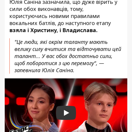
Юлія Саніна зазначила, що дуже вірить у
сили обох виконавців, тому,
користуючись новими правилами
вокальних батлів, до наступного етапу
взяла і Христину, і Владислава.
"Це люди, які окрім таланту мають
велику силу вчитися та відточувати цей
талант... У вас обох достатньо сили,
щоб поборотися з цю перемогу", —
запевнила Юлія Саніна.
Play