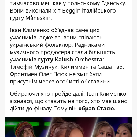
тимчасово мешкає у польському Гданську.
Вони виконали хіт Beggin італійського
гурту Måneskin.
Іван Клименко об’єднав саме цих
учасників, адже всі вони співають
український фольклор. Радниками
музичного продюсера стали більшість
учасників
гурту Kalush Orchestra:
Тимофій Музичук, Килиммен та Саша Таб.
Фронтмен Олег Псюк не зміг бути
присутнім через особисті обставини.
Обираючи хто пройде далі, Іван Клименко
зізнався, що ставить на того, хто має шанс
дійти до фіналу. Тому він
обрав Стасю.