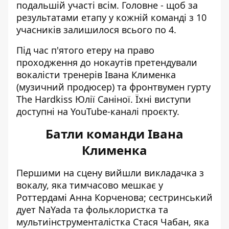
подальшій участі всім. Головне - щоб за
результатами етапу у
кожній команді
з 10
учасників залишилося всього по 4.
Під час п'ятого етеру на право
проходження до нокаутів претендували
вокалісти тренерів Івана Клименка
(музичний продюсер) та фронтвумен гурту
The Hardkiss Юлії Саніної. Їхні виступи
доступні на
YouTube-каналі проєкту.
Батли команди Івана
Клименка
Першими на сцену вийшли викладачка з
вокалу, яка тимчасово мешкає у
Роттердамі Анна Корченова; сестринський
дует NаYada та фольклористка та
мультиінструменталістка Стася Чабан, яка