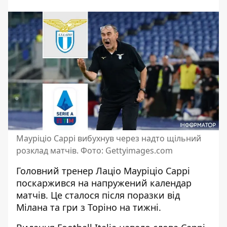
Мауріціо Саррі вибухнув через надто щільний
розклад матчів. Фото: Gettyimages.com
Головний тренер Лаціо Мауріціо Саррі
поскаржився на напружений календар
матчів. Це сталося після поразки від
Мілана та
гри з Торіно на тижні
.