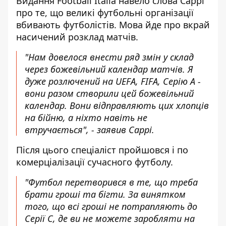
Видання Football Italia навело слова Саррі
про те, що великі
футбольні організації
вбивають футболістів
. Мова йде про вкрай
насичений розклад матчів.
"Нам довелося внести ряд змін у склад
через божевільний календар матчів. Я
дуже розлючений на UEFA, FIFA, Серію А -
вони разом створили цей божевільний
календар. Вони відправляють цих хлопців
на бійню, а ніхто навіть не
втручається", - заявив Саррі.
Після цього спеціаліст пройшовся і по
комерціалізації сучасного футболу.
"Футбол перетворився в те, що треба
брати гроші та бігти. За винятком
того, що всі гроші не потрапляють до
Серії C, де ви не можете заробляти на