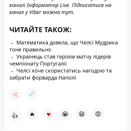
каналі
Інформатор Live
. Підписатися на
канал у Viber можна
тут
.
ЧИТАЙТЕ ТАКОЖ:
Математика довела, що Челсі Мудрика
тоне правильно
Українець став героєм матчу лідерів
чемпіонату Португалії
Челсі хоче скористатись нагодою та
забрати форварда Наполі
♥
🔥
😭
😆
😡
👍