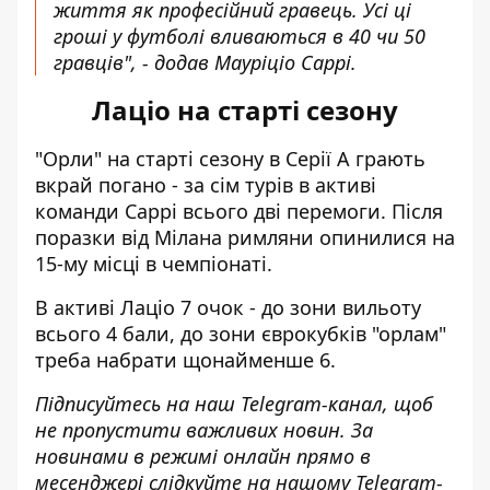
життя як професійний гравець. Усі ці
гроші у футболі вливаються в 40 чи 50
гравців", - додав Мауріціо Саррі.
Лаціо на старті сезону
"Орли" на старті сезону в Серії А грають
вкрай погано - за сім турів в активі
команди Саррі всього дві перемоги. Після
поразки від Мілана римляни опинилися на
15-му місці в чемпіонаті.
В активі Лаціо 7 очок - до зони вильоту
всього 4 бали, до зони єврокубків "орлам"
треба набрати щонайменше 6.
Підписуйтесь на наш
Telegram-канал
, щоб
не пропустити важливих новин. За
новинами в режимі онлайн прямо в
месенджері слідкуйте на нашому Telegram-