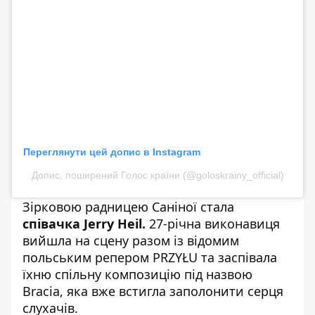
Переглянути цей допис в Instagram
Допис, поширений Голос країни (@goloskrainy_official)
Зірковою радницею Саніної стала
співачка Jerry Heil.
27-річна виконавиця
вийшла на сцену разом із відомим
польським репером PRZYŁU та заспівала
їхню спільну композицію під назвою
Bracia, яка вже встигла заполонити серця
слухачів.