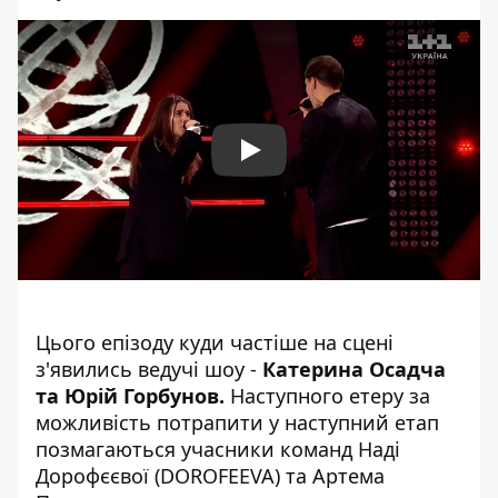
Play
Цього епізоду куди частіше на сцені
з'явились ведучі шоу -
Катерина Осадча
та Юрій Горбунов.
Наступного етеру за
можливість потрапити у наступний етап
позмагаються учасники команд Наді
Дорофєєвої (DOROFEEVA) та Артема