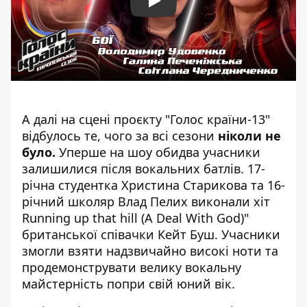
Play
А далі на сцені проєкту "Голос країни-13"
відбулось те, чого за всі сезони
ніколи не
було.
Уперше на шоу обидва учасники
залишилися після вокальних батлів. 17-
річна студентка Христина Старикова та 16-
річний школяр Влад Пелих виконали хіт
Running up that hill (A Deal With God)"
британської співачки Кейт Буш. Учасники
змогли взяти надзвичайно високі ноти та
продемонструвати велику вокальну
майстерність попри свій юний вік.