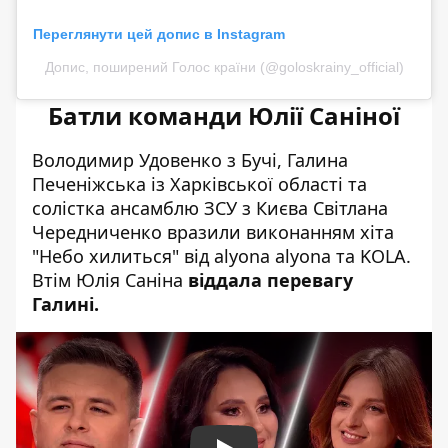
Переглянути цей допис в Instagram
Допис, поширений Голос країни (@goloskrainy_official)
Батли команди Юлії Саніної
Володимир Удовенко з Бучі, Галина
Печеніжська із Харківської області та
солістка ансамблю ЗСУ з Києва Світлана
Чередниченко вразили виконанням хіта
"Небо хилиться" від alyona alyona та KOLA.
Втім Юлія Саніна
віддала перевагу
Галині.