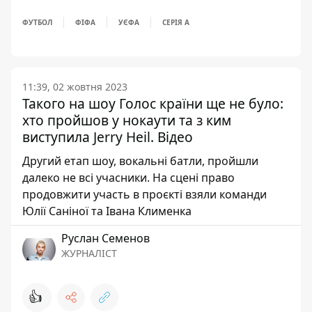
ФУТБОЛ
ФІФА
УЄФА
СЕРІЯ А
11:39, 02 жовтня 2023
Такого на шоу Голос країни ще не було:
хто пройшов у нокаути та з ким
виступила Jerry Heil. Відео
Другий етап шоу, вокальні батли, пройшли
далеко не всі учасники. На сцені право
продовжити участь в проєкті взяли команди
Юлії Саніної та Івана Клименка
Руслан Семенов
ЖУРНАЛІСТ
👍