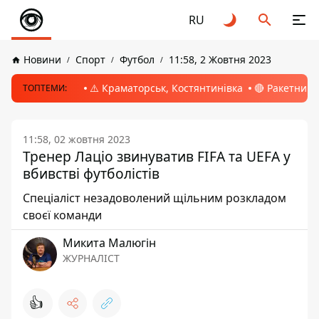
RU
Новини
Спорт
Футбол
11:58, 2 Жовтня 2023
⚠️ Краматорськ, Костянтинівка
🔴 Ракетний 
ТОПТЕМИ:
11:58, 02 жовтня 2023
Тренер Лаціо звинуватив FIFA та UEFA у
вбивстві футболістів
Спеціаліст незадоволений щільним розкладом
своєї команди
Микита Малюгін
ЖУРНАЛІСТ
👍