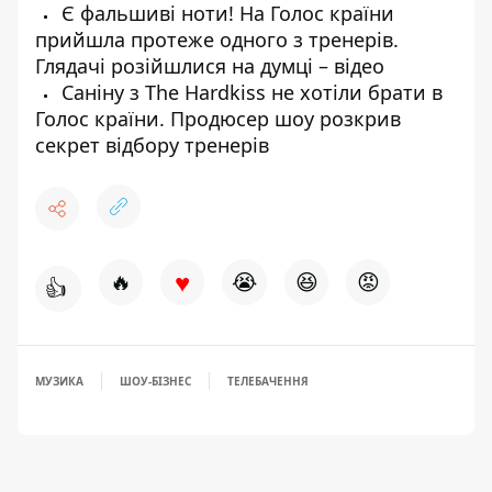
Є фальшиві ноти! На Голос країни
прийшла протеже одного з тренерів.
Глядачі розійшлися на думці – відео
Саніну з The Hardkiss не хотіли брати в
Голос країни. Продюсер шоу розкрив
секрет відбору тренерів
♥
🔥
😭
😆
😡
👍
МУЗИКА
ШОУ-БІЗНЕС
ТЕЛЕБАЧЕННЯ