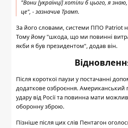
"Вони [українці] хотіли б цього, я зн
це", - зазначив Трамп.
За його словами, системи ППО Patriot н
Тому йому "шкода, що ми повинні витрач
якби я був президентом", додав він.
Відновленн
Після короткої
паузи у постачанні доп
додаткове озброєння
. Американський 
удару від Росії та повинна мати можл
оборонну зброю.
Пізніше після цих слів Пентагон оголос