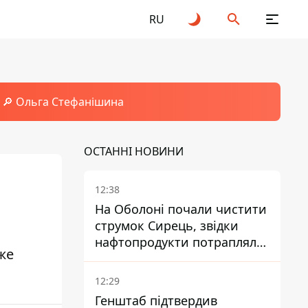
RU
🔎 Ольга Стефанішина
ОСТАННІ НОВИНИ
12:38
На Оболоні почали чистити
струмок Сирець, звідки
нафтопродукти потрапляли
же
до озер
12:29
Генштаб підтвердив