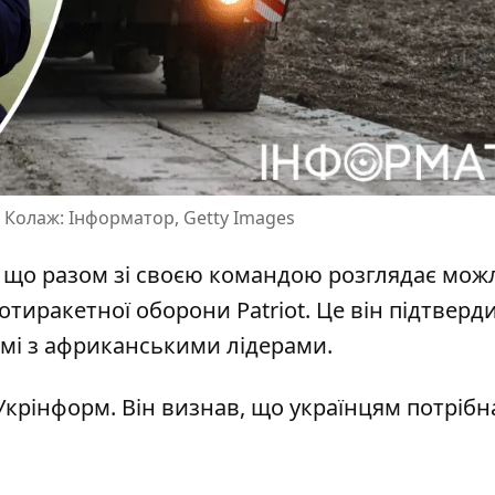
. Колаж: Інформатор, Getty Images
 що разом зі своєю командою
розглядає мож
тиракетної оборони Patriot. Це він підтверд
домі з африканськими лідерами.
Укрінформ. Він визнав, що
українцям потрібн