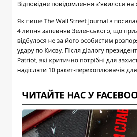
Відповідне повідомлення з'явилося на
Як пише The Wall Street Journal з поси
4 липня запевняв Зеленського, що при
відбулося
не за його особистим розпо
удару по Києву
. Після діалогу президе
Patriot, які критично потрібні для захи
надіслати
10 ракет-перехоплювачів для 
ЧИТАЙТЕ НАС У FACEBO