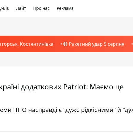
-Біз
Лайт
Про нас
Реклама
аторськ, Костянтинівка
🔴 Ракетний удар 5 серпня
аїні додаткових Patriot: Маємо це
теми ППО насправді є "дуже рідкісними" й "ду