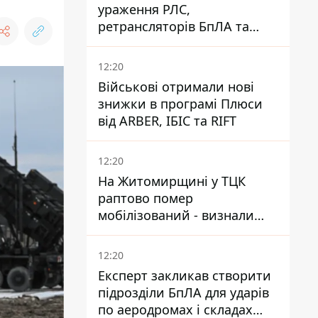
ураження РЛС,
ретрансляторів БпЛА та
інших військових об'єктів
РФ у Криму й на півдні
12:20
Військові отримали нові
знижки в програмі Плюси
від ARBER, ІБІС та RIFT
12:20
На Житомирщині у ТЦК
раптово помер
мобілізований - визнали
придатним і одразу ж
зупинилося серце
12:20
Експерт закликав створити
підрозділи БпЛА для ударів
по аеродромах і складах