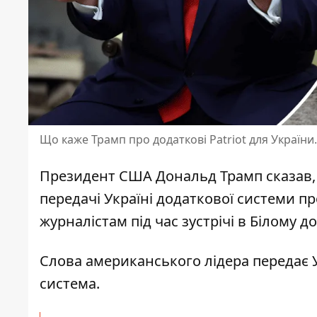
Що каже Трамп про додаткові Patriot для України
Президент США Дональд Трамп сказав,
передачі Україні
додаткової системи про
журналістам під час зустрічі в Білому 
Слова американського лідера передає 
система
.