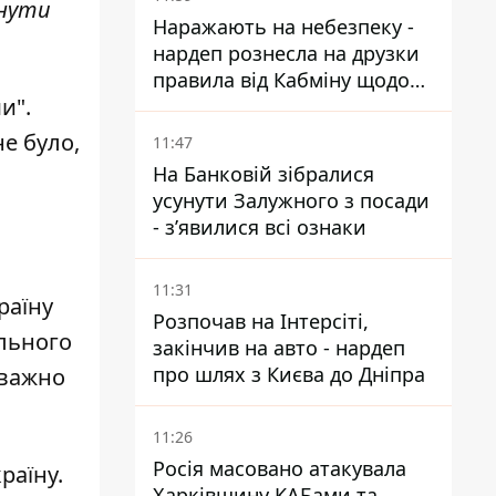
янути
Наражають на небезпеку -
нардеп рознесла на друзки
правила від Кабміну щодо
и".
зберігання пального
не було,
11:47
На Банковій зібралися
усунути Залужного з посади
- зʼявилися всі ознаки
11:31
раїну
Розпочав на Інтерсіті,
ильного
закінчив на авто - нардеп
про шлях з Києва до Дніпра
еважно
11:26
Росія масовано атакувала
раїну.
Харківщину КАБами та