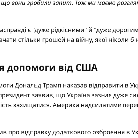
аю, що вони зробили запит. Тож ми маємо розгл
асправді є "дуже рідкісними" й "дуже дорогим
ати стільки грошей на війну, якої ніколи б 
я допомоги від США
омоги
Дональд Трамп наказав
відправити в Ук
президент заявив, що Україна зазнає дуже с
ивість захищатися. Америка надсилатиме пер
ив про відправку додаткового озброєння в Ук