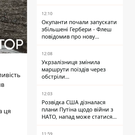
КАБів ворога
12:10
Окупанти почали запускати
збільшені Гербери - Флеш
повідомив про нову
модифікацію дрона
12:08
Укрзалізниця змінила
маршрути поїздів через
ливість
обстріли
Дніпропетровщини,
ив
Харківщини й Запоріжжя
12:03
Розвідка США дізналася
плани Путіна щодо війни з
а ця
НАТО, напад може статися
восени – у WSJ розкрили
деталі
11:59