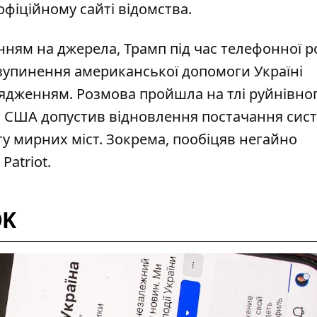
офіційному сайті відомства
.
ланням на джерела, Трамп під час телефонної 
зупинення американської допомоги Україні
рядженням
. Розмова пройшла на тлі
руйнівно
нт США допустив
відновлення постачання
сис
сту мирних міст. Зокрема, пообіцяв негайно
Patriot
.
OK