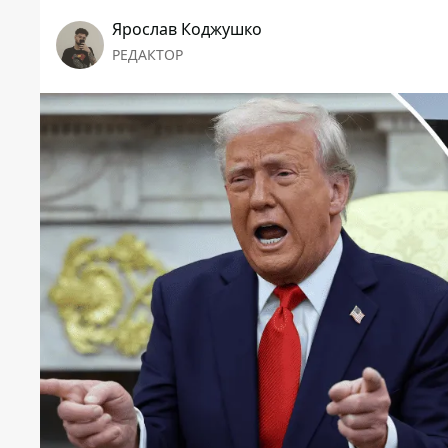
Ярослав Коджушко
РЕДАКТОР