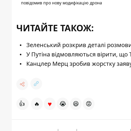
повідомив про нову модифікацію дрона
ЧИТАЙТЕ ТАКОЖ:
Зеленський розкрив деталі розмови 
У Путіна відмовляються вірити, що 
Канцлер Мерц зробив жорстку заяву 
♥
👍
🔥
😭
😆
😡