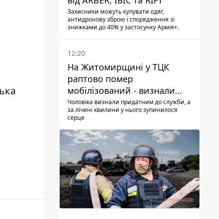
від ARBER, ІБІС та RIFT
Захисники можуть купувати одяг,
антидронову зброю і спорядження зі
знижками до 40% у застосунку Армія+.
12:20
На Житомирщині у ТЦК
раптово помер
ька
мобілізований - визнали
придатним і одразу ж
Чоловіка визнали придатним до служби, а
за лічені хвилини у нього зупинилося
зупинилося серце
серце