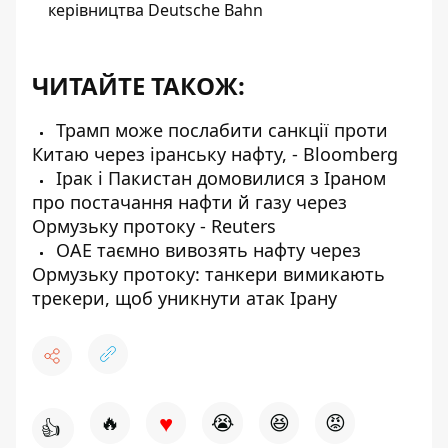
керівництва Deutsche Bahn
ЧИТАЙТЕ ТАКОЖ:
Трамп може послабити санкції проти
Китаю через іранську нафту, - Bloomberg
Ірак і Пакистан домовилися з Іраном
про постачання нафти й газу через
Ормузьку протоку - Reuters
ОАЕ таємно вивозять нафту через
Ормузьку протоку: танкери вимикають
трекери, щоб уникнути атак Ірану
♥
🔥
😭
😆
😡
👍