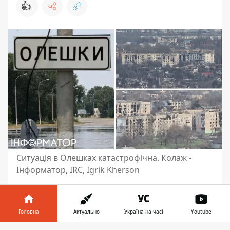
👍
Ситуація в Олешках катастрофічна. Колаж -
Інформатор, IRC, Igrik Kherson
Взимку і навесні 2026 року
в окупованих
Олешках на Херсонщині
люди масово
Головна
Актуально
Україна на часі
Youtube
гинули від голоду та холоду - місто
фактично відрізане від будь-якого