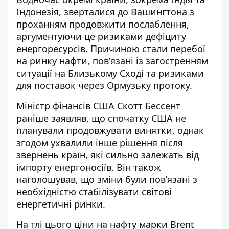
Індонезія,
зверталися до Вашингтона з
проханням
продовжити послаблення,
аргументуючи це ризиками дефіциту
енергоресурсів. Причиною стали перебої
на ринку нафти, пов’язані із загостренням
ситуації на Близькому Сході та ризиками
для поставок через Ормузьку протоку.
Міністр фінансів США
Скотт Бессент
раніше заявляв
, що спочатку США не
планували продовжувати винятки, однак
згодом ухвалили інше рішення після
звернень країн, які сильно залежать від
імпорту енергоносіїв. Він також
наголошував, що зміни були пов’язані з
необхідністю стабілізувати світові
енергетичні ринки.
На тлі цього ціни на нафту марки Brent