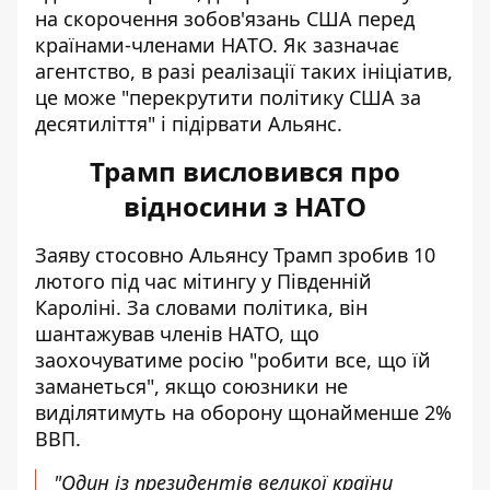
на скорочення зобов'язань США перед
країнами-членами НАТО. Як зазначає
агентство, в разі реалізації таких ініціатив,
це може "перекрутити політику США за
десятиліття" і підірвати Альянс.
Трамп висловився про
відносини з НАТО
Заяву стосовно Альянсу
Трамп зробив 10
лютого під час мітингу
у Південній
Кароліні. За словами політика, він
шантажував членів НАТО, що
заохочуватиме росію "робити все, що їй
заманеться", якщо союзники не
виділятимуть на оборону щонайменше 2%
ВВП.
"Один із президентів великої країни