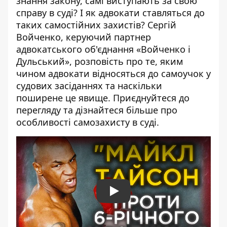
знання закону, самі виступають за свою
справу в суді? І як адвокати ставляться до
таких самостійних захистів? Сергій
Войченко, керуючий партнер
адвокатського об'єднання «Войченко і
Дульський», розповість про те, яким
чином адвокати відносяться до самоучок у
судових засіданнях та наскільки
поширене це явище. Приєднуйтеся до
перегляду та дізнайтеся більше про
особливості самозахисту в суді.
Play