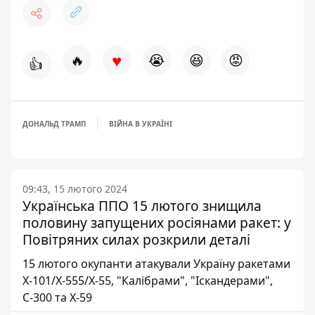
♥
🔥
😭
😆
😡
👍
ДОНАЛЬД ТРАМП
ВІЙНА В УКРАЇНІ
09:43, 15 лютого 2024
Українська ППО 15 лютого знищила
половину запущених росіянами ракет: у
Повітряних силах розкрили деталі
15 лютого окупанти атакували Україну ракетами
Х-101/Х-555/Х-55, "Калібрами", "Іскандерами",
С-300 та Х-59