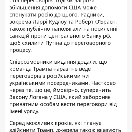
стіл переговорів, тоді як загроза
збільшення допомоги США може
спонукати росію до цього. Радники,
зокрема Ларрі Кудлоу та Роберт О’Браєн,
також публічно наполягали на посиленні
санкцій проти центрального банку рф,
щоб схилити Путіна до переговорного
процесу.
Співрозмовники видання додали, що
команда Трампа наразі не веде
переговорів з російськими чи
українськими посередниками. Частково
через те, що це, ймовірно, суперечить
Закону Логана у США, який забороняє
приватним особам вести переговори від
імені уряду.
Серед можливих кроків, які планує
здійснити Трамп, джерела також вказують