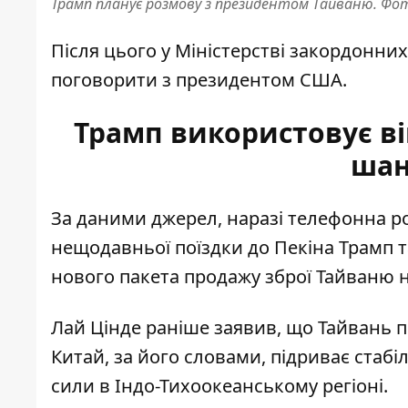
Трамп планує розмову з президентом Тайваню. Фот
Після цього у Міністерстві закордонни
поговорити з президентом США.
Трамп використовує в
шан
За даними джерел, наразі телефонна р
нещодавньої поїздки до Пекіна Трамп 
нового пакета продажу зброї Тайваню на
Лай Цінде раніше заявив, що Тайвань пр
Китай, за його словами, підриває стаб
сили в Індо-Тихоокеанському регіоні.