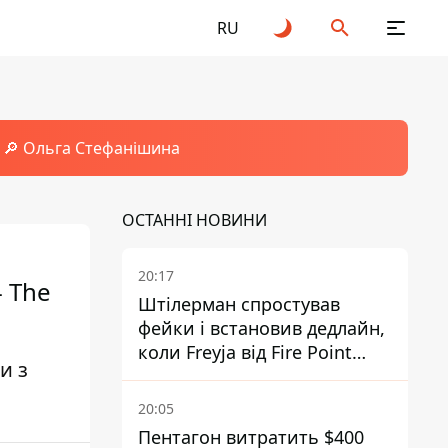
RU
🔎 Ольга Стефанішина
ОСТАННІ НОВИНИ
20:17
- The
Штілерман спростував
фейки і встановив дедлайн,
коли Freyja від Fire Point
и з
повноцінно запрацює проти
балістики
20:05
Пентагон витратить $400