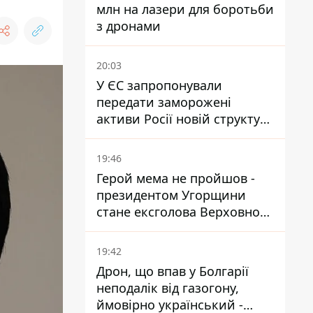
млн на лазери для боротьби
з дронами
20:03
У ЄС запропонували
передати заморожені
активи Росії новій структурі
блоку
19:46
Герой мема не пройшов -
президентом Угорщини
стане ексголова Верховного
Суду, якого критикував
Орбан
19:42
Дрон, що впав у Болгарії
неподалік від газогону,
ймовірно український -