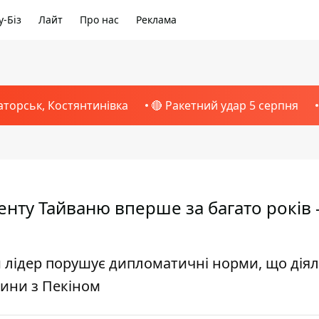
-Біз
Лайт
Про нас
Реклама
аторськ, Костянтинівка
🔴 Ракетний удар 5 серпня
нту Тайваню вперше за багато років 
лідер порушує дипломатичні норми, що діял
сини з Пекіном