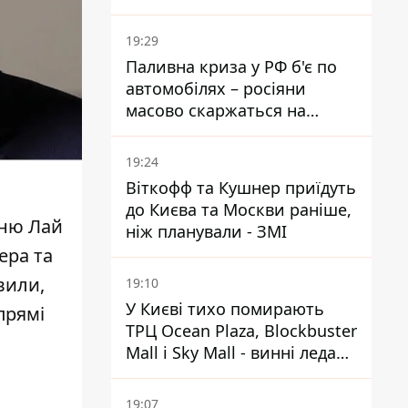
Міноборони країни
19:29
Паливна криза у РФ б'є по
автомобілях – росіяни
масово скаржаться на
поломки через неякісний
бензин
19:24
Віткофф та Кушнер приїдуть
до Києва та Москви раніше,
аню
Лай
ніж планували - ЗМІ
ера та
вили,
19:10
У Києві тихо помирають
прямі
ТРЦ Ocean Plaza, Blockbuster
Mall і Sky Mall - винні ледачі
менеджери й канібалізм
19:07