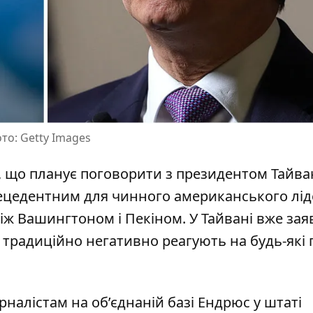
то: Getty Images
, що планує поговорити з президентом Тайв
рецедентним для чинного американського лід
іж Вашингтоном і Пекіном. У Тайвані вже зая
ї традиційно негативно реагують на будь-які 
алістам на об’єднаній базі Ендрюс у штаті