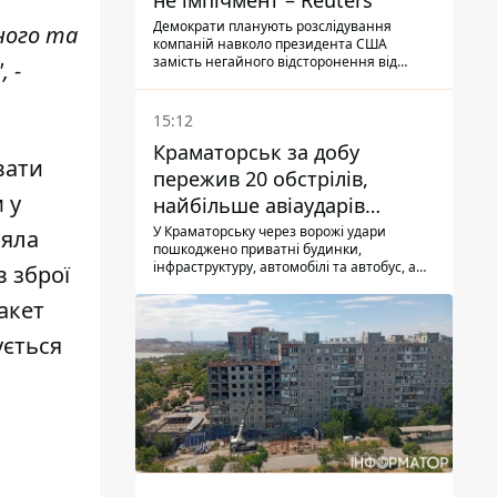
не імпічмент – Reuters
Демократи планують розслідування
ного та
компаній навколо президента США
замість негайного відсторонення від
 -
посади.
15:12
Краматорськ за добу
вати
пережив 20 обстрілів,
 у
найбільше авіаударів
КАБ-250
У Краматорську через ворожі удари
іяла
пошкоджено приватні будинки,
інфраструктуру, автомобілі та автобус, а
в зброї
загалом за добу на Донеччині загинула
одна людина і ще 15 отримали поранення
акет
ується