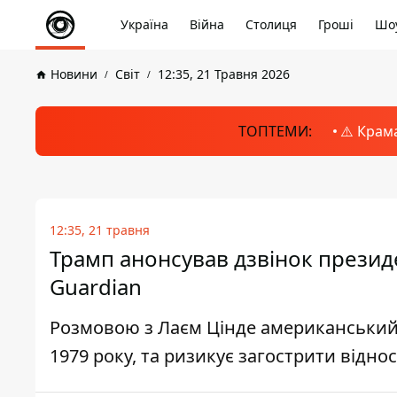
Україна
Війна
Столиця
Гроші
Шоу
Новини
Світ
12:35, 21 Травня 2026
ТОПТЕМИ:
⚠️ Крам
12:35, 21 травня
Трамп анонсував дзвінок президе
Guardian
Розмовою з Лаєм Цінде американський 
1979 року, та ризикує загострити відно