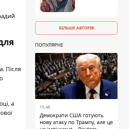
радий
БІЛЬШЕ АВТОРІВ
для
ПОПУЛЯРНЕ
. Після
о
ці, а
15:48
ової
Демократи США готують
нову атаку по Трампу, але це