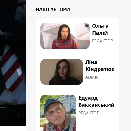
НАШІ АВТОРИ
Ольга
Палій
РЕДАКТОР
Ліна
Кіндратюк
ADMIN
Едуард
Бакканський
РЕДАКТОР