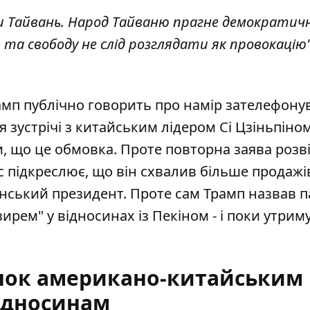
ти Тайвань. Народ Тайваню прагне демократич
та свободу не слід розглядати як провокацію",
амп публічно говорить про намір зателефону
я зустрічі з китайським лідером Сі Цзіньпіном
или, що це обмовка. Проте повторна заява розв
с підкреслює, що він схвалив більше продажі
нський президент. Проте сам Трамп назвав п
рем" у відносинах із Пекіном - і поки утрим
інок американо-китайським
ідносинам