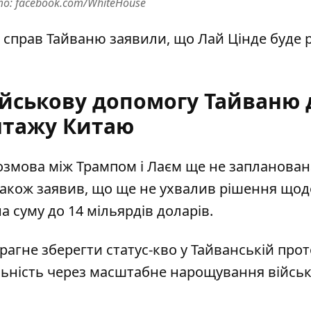
о: facebook.com/WhiteHouse
х справ Тайваню заявили, що Лай Цінде буде 
ійськову допомогу Тайваню 
тажу Китаю
озмова між Трампом і Лаєм ще не запланована
також заявив, що ще не ухвалив рішення щод
 суму до 14 мільярдів доларів.
агне зберегти статус-кво у Тайванській прото
ільність через масштабне нарощування військ