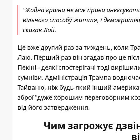
"Жодна країна не має права анексува
вільного способу життя, і демократію 
сказав Лай.
Це вже другий раз за тиждень, коли Тр
Лаю. Перший раз він згадав про це післ
Пекіні - деякі спостерігачі тоді виріш
сумніви. Адміністрація Трампа водноча
Тайваню, ніж будь-який інший америка
зброї "дуже хорошим переговорним кози
від його затвердження.
Чим загрожує дзв
в