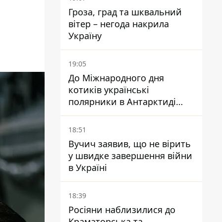
Гроза, град та шквальний
вітер – негода накрила
Україну
19:05
До Міжнародного дня
котиків українські
полярники в Антарктиді
показали своїх
18:51
Вучич заявив, що не вірить
у швидке завершення війни
в Україні
18:39
Росіяни наблизилися до
Краматорська та