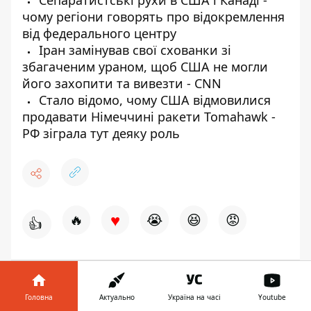
Сепаратистські рухи в США і Канаді -
чому регіони говорять про відокремлення
від федерального центру
Іран замінував свої схованки зі
збагаченим ураном, щоб США не могли
його захопити та вивезти - CNN
Стало відомо, чому США відмовилися
продавати Німеччині ракети Tomahawk -
РФ зіграла тут деяку роль
♥
🔥
😭
😆
😡
👍
ІРАН
США
Головна
Актуально
Україна на часі
Youtube