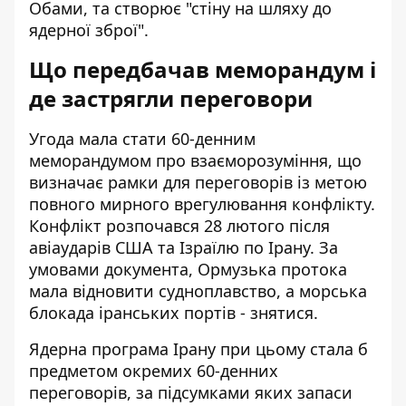
Обами, та створює "стіну на шляху до
ядерної зброї".
Що передбачав меморандум і
де застрягли переговори
Угода мала стати 60-денним
меморандумом про взаєморозуміння, що
визначає рамки для переговорів із метою
повного мирного врегулювання конфлікту.
Конфлікт розпочався 28 лютого після
авіаударів США та Ізраїлю по Ірану. За
умовами документа, Ормузька протока
мала відновити судноплавство, а морська
блокада іранських портів - знятися.
Ядерна програма Ірану при цьому стала б
предметом окремих 60-денних
переговорів, за підсумками яких запаси