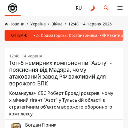
RU
Новини
Україна
Війна
12:48, 14 Червня 2026
⚠️ Краматорськ, Костянтинівка
🔴 Ракетний 
ТОПТЕМИ:
12:48, 14 червня
Топ-5 немирних компонентів "Азоту" -
пояснення від Мадяра, чому
атакований завод РФ важливий для
ворожого ВПК
Командувач СБС Роберт Бровді розкрив, чому
хімічний гігант "Азот" у Тульській області є
стратегічним об'єктом ворожого оборонного
комплексу
Богдан Гірник