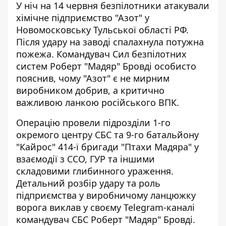
У ніч на 14 червня
безпілотники атакували
хімічне підприємство
"Азот" у
Новомосковську Тульської області РФ.
Після удару на заводі спалахнула потужна
пожежа. Командувач Сил безпілотних
систем Роберт "Мадяр" Бровді особисто
пояснив, чому "Азот" є не мирним
виробником добрив, а критично
важливою ланкою російського ВПК.
Операцію провели підрозділи 1-го
окремого центру СБС та 9-го батальйону
"Кайрос" 414-ї бригади "Птахи Мадяра" у
взаємодії з ССО, ГУР та іншими
складовими глибинного ураження.
Детальний розбір удару та роль
підприємства у виробничому ланцюжку
ворога виклав у своєму Telegram-каналі
командувач СБС Роберт "Мадяр" Бровді
.