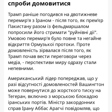
спроби домовитися
Трамп раніше погодився на двотижневе
перемир'я з Іраном - після того, як прем'єр
Пакистану разом із фельдмаршалом
попросили його стримати "руйнівні дії".
Умовою перемир'я було повне та негайне
відкриття Ормузької протоки. Проте
домовленість зірвалася після того, як
Трамп почав вести переговори через
медіа, - перспективи миру одразу стали
непевними.
Американський лідер попереджав, що у
разі відсутності домовленостей Вашингтон
може повернутися до жорсткого тиску на
Тегеран, включно з морською блокадою
іранських портів. Міністр закордонних
справ Ірану Аббас Арагчі повідомляв, що