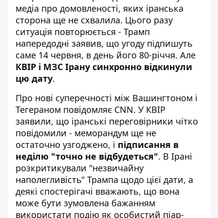
медіа про домовленості, яких іранська
сторона ще не схвалила. Цього разу
ситуація повторюється - Трамп
напередодні заявив, що угоду підпишуть
саме 14 червня, в день його 80-річчя. Але
КВІР і МЗС Ірану синхронно відкинули
цю дату
.
Про нові суперечності між Вашингтоном і
Тегераном повідомляє
CNN
. У КВІР
заявили, що іранські переговірники чітко
повідомили - меморандум ще не
остаточно узгоджено, і
підписання в
неділю "точно не відбудеться"
. В Ірані
розкритикували "незвичайну
наполегливість" Трампа щодо цієї дати, а
деякі спостерігачі вважають, що вона
може бути зумовлена бажанням
використати подію як особистий піар-