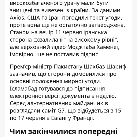
високозбагаченого урану мали бути
знищені та вивезені з країни. За даними
Axios
, США та Іран погодили текст угоди,
проте вона ще не остаточно затверджена.
Станом на вечір 11 червня іранська
сторона схвалила її "на високому рівні",
але верховний лідер Моджтаба Хаменеї,
імовірно, ще не поставив підпис.
Прем'єр-міністр Пакистану Шахбаз Шариф
зазначив, що сторони домовилися про
основні положення мирної угоди.
Ісламабад готувався до підписання
електронної версії документа в неділю.
Серед альтернативних майданчиків
розглядали саміт G7, що відбудеться з 15
по 17 червня в Евіані у Франції.
Чим закінчилися попередні