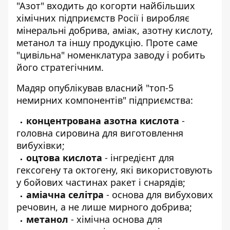
"Азот" входить до когорти найбільших
хімічних підприємств Росії і виробляє
мінеральні добрива, аміак, азотну кислоту,
метанол та іншу продукцію. Проте саме
"цивільна" номенклатура заводу і робить
його стратегічним.
Мадяр опублікував власний "топ-5
немирних компонентів" підприємства:
концентрована азотна кислота
-
головна сировина для виготовлення
вибухівки;
оцтова кислота
- інгредієнт для
гексогену та октогену, які використовують
у бойових частинах ракет і снарядів;
аміачна селітра
- основа для вибухових
речовин, а не лише мирного добрива;
метанол
- хімічна основа для