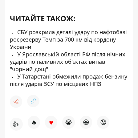
ЧИТАЙТЕ ТАКОЖ:
СБУ розкрила деталі удару по нафтобазі
росрезерву Темп за 700 км від кордону
України
У Ярославській області РФ після нічних
ударів по паливних об'єктах випав
"чорний дощ"
У Татарстані обмежили продаж бензину
після ударів ЗСУ по місцевих НПЗ
♥
🔥
😭
😆
😡
👍