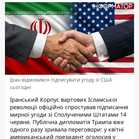
Іран відмовився підписувати угоду зі США
сьогодні
Іранський Корпус вартових Ісламської
революції офіційно спростував підписання
мирної угоди зі Сполученими Штатами 14
червня.
Публічна дипломатія Трампа
вже
одного разу зривала переговори: у квітні
американський президент оголосив у