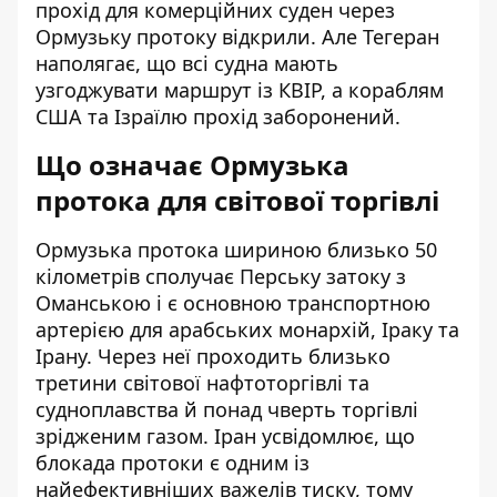
прохід для комерційних суден через
Ормузьку протоку відкрили. Але Тегеран
наполягає, що всі судна мають
узгоджувати маршрут із КВІР, а кораблям
США та Ізраїлю прохід заборонений.
Що означає Ормузька
протока для світової торгівлі
Ормузька протока шириною близько 50
кілометрів сполучає Перську затоку з
Оманською і є основною транспортною
артерією для арабських монархій, Іраку та
Ірану. Через неї проходить близько
третини світової
нафтоторгівлі та
судноплавства
й понад чверть торгівлі
зрідженим газом. Іран усвідомлює, що
блокада протоки є одним із
найефективніших важелів тиску, тому