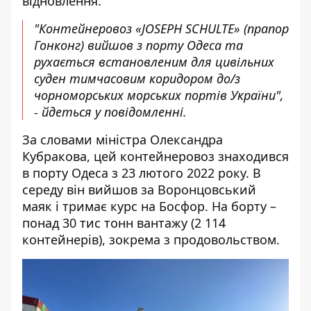
відновлення
.
"Контейнеровоз «JOSEPH SCHULTE» (прапор
Гонконг) вийшов з порту Одеса та
рухається встановленим для цивільних
суден тимчасовим коридором до/з
чорноморських морських портів України",
- йдеться у повідомленні.
За словами
міністра Олександра
Кубракова
, цей контейнеровоз знаходився
в порту Одеса з 23 лютого 2022 року. В
середу він вийшов за Воронцовський
маяк і тримає курс на Босфор. На борту –
понад 30 тис тонн вантажу (2 114
контейнерів), зокрема з продовольством.