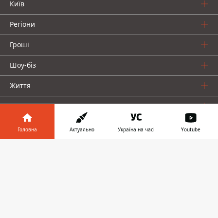
Київ
Регіони
Гроші
Шоу-біз
Життя
Про нас
Головна
Актуально
Україна на часі
Youtube
Інформатор у
Завантажити
телефоні
👉
Інформатор проекти
Столиця
Ваші фінанси
Авто
Geek