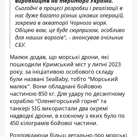
виробництв на території України.
Сьогодні в процесі розробки і реалізації в
нас дуже багато різних цікавих операцій,
зокрема в акваторії Чорного моря.
Обіцяю вам, це буде сюрпризом, особливо
для наших ворогів", - анонсував очільник
СБУ.
Малюк додав, що морські дрони, які
пошкодили Кримський міст у липні 2023
року, за ініціативою особового складу
були названі SeaBaby, тобто "Морський
малюк". Вони обладнані бойовою
частиною 850 кг. Для удару по десантному
кораблю "Оленегорський горня" та
танкері SIG використали два окремі
надводні дрони, в кожному з яких було по
450 кілограмів бойової частини.
Розповідаючи більш детально про морські