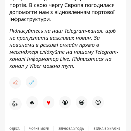
портів
. В свою чергу Європа погодилася
допомогти нам з відновленням портової
інфраструктури
.
Підписуйтесь на наш
Telegram-канал
, щоб
не пропустити важливих новин. За
новинами в режимі онлайн прямо в
месенджері слідкуйте на нашому Telegram-
каналі
Інформатор Live
. Підписатися на
канал у Viber можна
тут
.
♥
🔥
😭
😆
😡
👍
ОДЕСА
ЧОРНЕ МОРЕ
ЗЕРНОВА УГОДА
ВІЙНА В УКРАЇНІ