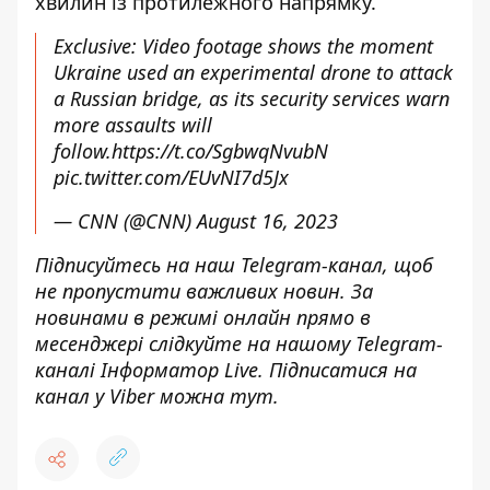
хвилин із протилежного напрямку.
Exclusive: Video footage shows the moment
Ukraine used an experimental drone to attack
a Russian bridge, as its security services warn
more assaults will
follow.
https://t.co/SgbwqNvubN
pic.twitter.com/EUvNI7d5Jx
— CNN (@CNN)
August 16, 2023
Підписуйтесь на наш
Telegram-канал
, щоб
не пропустити важливих новин. За
новинами в режимі онлайн прямо в
месенджері слідкуйте на нашому Telegram-
каналі
Інформатор Live
. Підписатися на
канал у Viber можна
тут
.