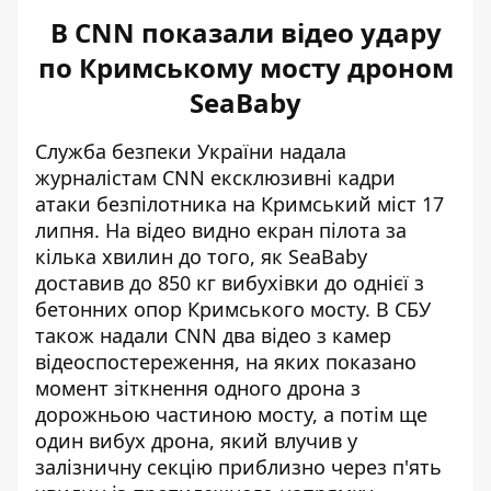
В CNN показали відео удару
по Кримському мосту дроном
SeaBaby
Служба безпеки України
надала
журналістам CNN ексклюзивні кадри
атаки безпілотника на Кримський міст 17
липня
. На відео видно екран пілота за
кілька хвилин до того, як SeaBaby
доставив до 850 кг вибухівки до однієї з
бетонних опор Кримського мосту. В СБУ
також надали CNN два відео з камер
відеоспостереження, на яких показано
момент зіткнення одного дрона з
дорожньою частиною мосту, а потім ще
один вибух дрона, який влучив у
залізничну секцію приблизно через п'ять