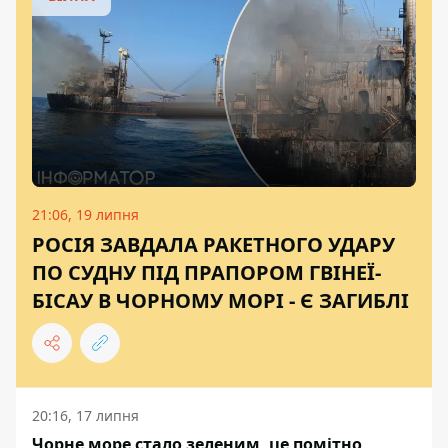
21:06, 19 липня
РОСІЯ ЗАВДАЛА РАКЕТНОГО УДАРУ
ПО СУДНУ ПІД ПРАПОРОМ ГВІНЕЇ-
БІСАУ В ЧОРНОМУ МОРІ - Є ЗАГИБЛІ
20:16, 17 липня
Чорне море стало зеленим, це помітно