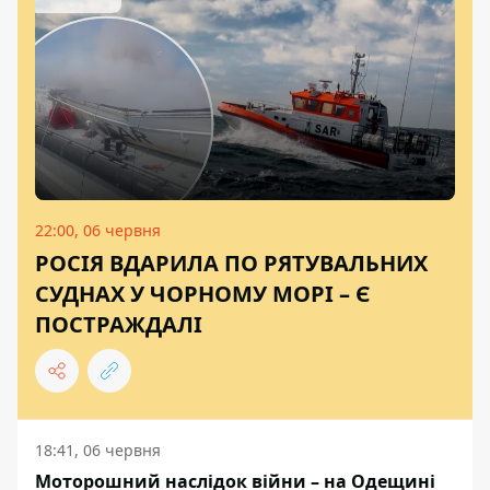
22:00, 06 червня
РОСІЯ ВДАРИЛА ПО РЯТУВАЛЬНИХ
СУДНАХ У ЧОРНОМУ МОРІ – Є
ПОСТРАЖДАЛІ
18:41, 06 червня
Моторошний наслідок війни – на Одещині