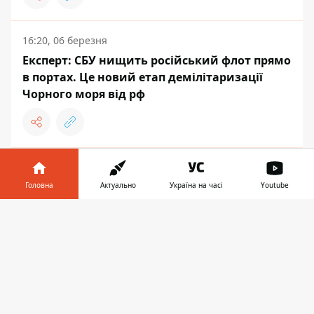
16:20, 06 березня
Експерт: СБУ нищить російський флот прямо
в портах. Це новий етап демілітаризації
Чорного моря від рф
22:30, 05 березня
ВМС ЗСУ знищили російський вертоліт Ка-27
Головна
Актуально
Україна на часі
Youtube
над Чорним морем: з'явилося ефектне відео
Інформатор у
атаки
Завантажити
телефоні
👉
ВІЙНА