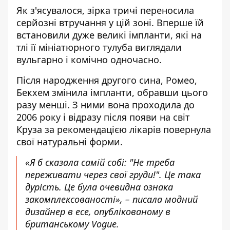
Як з'ясувалося, зірка тричі переносила
серйозні втручання у цій зоні. Вперше їй
встановили дуже великі імпланти, які на
тлі її мініатюрного тулуба виглядали
вульгарно і комічно одночасно.
Після народження другого сина, Ромео,
Бекхем змінила імпланти, обравши цього
разу менші. З ними вона проходила до
2006 року і відразу після появи на світ
Круза за рекомендацією лікарів повернула
свої натуральні форми.
«Я б сказала самій собі: "Не треба
переживати через свої груди!". Це така
дурість. Це була очевидна ознака
закомплексованості», – писала модний
дизайнер в есе, опублікованому в
британському Vogue.