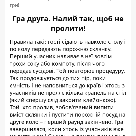
гри!
Гра друга. Налий так, щоб не
пролити!
Правила такі: гості сідають навколо столу і
по колу передають порожню склянку.
Перший учасник наливає в неї зовсім
трохи соку або компоту, після чого
передає сусідові. Той повторює процедуру.
Так продовжується до тих пір, поки
ємність і не наповниться до країв і хтось з
учасників не проллє кілька крапель на стіл
(який спершу слід закрити клейонкою).
Той, хто пролив, зобов'язаний випити
вміст склянки і пустити порожній посуд на
друге коло – перший раунд закінчено. Гра
завершилася, коли хтось із учасників вже