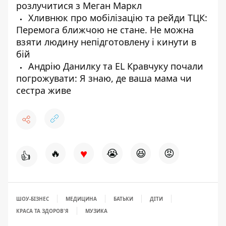
розлучитися з Меган Маркл
Хливнюк про мобілізацію та рейди ТЦК:
Перемога ближчою не стане. Не можна
взяти людину непідготовлену і кинути в
бій
Андрію Данилку та EL Кравчуку почали
погрожувати: Я знаю, де ваша мама чи
сестра живе
♥
🔥
😭
😆
😡
👍
ШОУ-БІЗНЕС
МЕДИЦИНА
БАТЬКИ
ДІТИ
КРАСА ТА ЗДОРОВ'Я
МУЗИКА