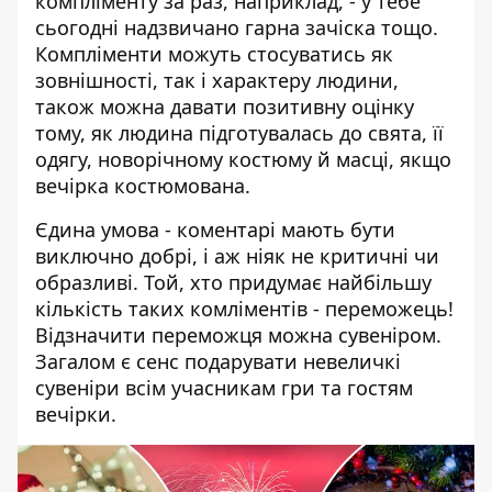
компліменту за раз, наприклад, - у тебе
сьогодні надзвичано гарна зачіска тощо.
Компліменти можуть стосуватись як
зовнішності, так і характеру людини,
також можна давати позитивну оцінку
тому, як людина підготувалась до свята, її
одягу, новорічному костюму й масці, якщо
вечірка костюмована.
Єдина умова - коментарі мають бути
виключно добрі, і аж ніяк не критичні чи
образливі. Той, хто придумає найбільшу
кількість таких комліментів - переможець!
Відзначити переможця можна сувеніром.
Загалом є сенс подарувати невеличкі
сувеніри всім учасникам гри та гостям
вечірки.