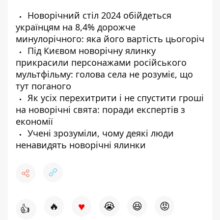
Новорічний стіл 2024 обійдеться
українцям на 8,4% дорожче
минулорічного: яка його вартість цьогоріч
Під Києвом новорічну ялинку
прикрасили персонажами російського
мультфільму: голова села не розуміє, що
тут поганого
Як усіх перехитрити і не спустити гроші
на новорічні свята: поради експертів з
економії
Учені зрозуміли, чому деякі люди
ненавидять новорічні ялинки
♥
🔥
😭
😆
😡
👍