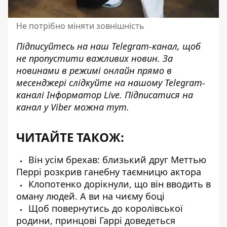
Не потрібно міняти зовнішність
Підписуйтесь на наш
Telegram-канал
, щоб
не пропустити важливих новин. За
новинами в режимі онлайн прямо в
месенджері слідкуйте на нашому Telegram-
каналі
Інформатор Live
. Підписатися на
канал у Viber можна
тут
.
ЧИТАЙТЕ ТАКОЖ:
Він усім брехав: близький друг Меттью
Перрі розкрив ганебну таємницю актора
Клопотенко дорікнули, що він вводить в
оману людей. А ви на чиєму боці
Щоб повернутись до королівської
родини, принцові Гаррі доведеться