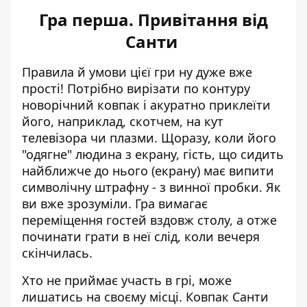
Гра перша. Привітання від
Санти
Правила й умови цієї гри ну дуже вже
прості! Потрібно вирізати по контуру
новорічний ковпак і акуратно приклеїти
його, наприклад, скотчем, на кут
телевізора чи плазми. Щоразу, коли його
"одягне" людина з екрану, гість, що сидить
найближче до нього (екрану) має випити
символічну штрафну - з винної пробки. Як
ви вже зрозуміли. Гра вимагає
переміщення гостей вздовж столу, а отже
починати грати в неї слід, коли вечеря
скінчилась.
Хто не приймає участь в грі, може
лишатись на своєму місці. Ковпак Санти