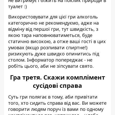
не витримує і біжить на поклик природи в
туалет :)
Використовувати для цієї гри алкоголь
категорично не рекомендуємо, адже на
відміну від першої гри, тут швидкість, з
якою тара наповнюватиметься, буде
статично високою, а отже ваші гості в цих
умовах (якщо розпивати спиртне!)
ризикують дуже швидко опинитись під
столом. Інформатор попереджає - не
робіть цього, аби не зіпсувати свято.
Гра третя. Скажи комплімент
сусідові справа
Суть гри полягає в тому, аби привітати
того, хто сидить справа від вас. Ви можете
говорити людям поруч із вами по одному