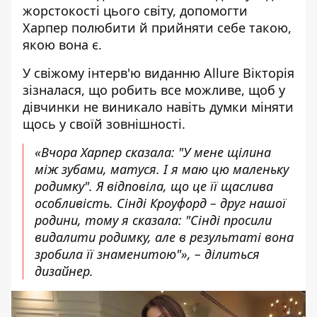
жорстокості цього світу, допомогти
Харпер полюбити й прийняти себе такою,
якою вона є.
У
свіжому інтерв'ю виданню Allure Вікторія
зізналася
, що робить все можливе, щоб у
дівчинки не виникало навіть думки міняти
щось у своїй зовнішності.
«Вчора Харпер сказала: "У мене щілина
між зубами, матуся. І я маю цю маленьку
родимку". Я відповіла, що це її щаслива
особливість. Сінді Кроуфорд – друг нашої
родини, тому я сказала: "Сінді просили
видалити родимку, але в результаті вона
зробила її знаменитою"», – ділиться
дизайнер.