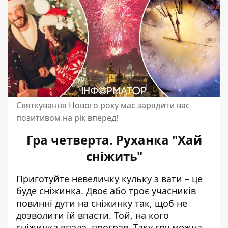
Святкування Нового року має зарядити вас
позитивом на рік вперед!
Гра четверта. Руханка "Хай
сніжить"
Приготуйте невеличку кульку з вати – це
буде сніжинка. Двоє або троє учасників
повинні дути на сніжинку так, щоб не
дозволити їй впасти. Той, на кого
сніжинка впала, програв. Таку гру можна