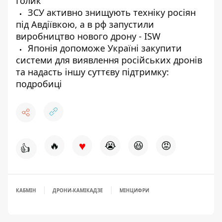
Голик
ЗСУ активно знищують техніку росіян
під Авдіївкою, а в рф запустили
виробництво нового дрону - ISW
Японія допоможе Україні закупити
системи для виявлення російських дронів
та надасть іншу суттєву підтримку:
подробиці
♥
🔥
😭
😆
😡
👍
КАБМІН
ДРОНИ-КАМІКАДЗЕ
МІНЦИФРИ