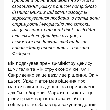
придбати дрон, виставляє на Prozorro
оголошення-рамку з описом потрібного
безпілотника. У цій рамці зможуть
зареєструватися продавці, а потім вони
отримують інформацію про строки,
місце поставки та інші дані, необхідні
для закупівлі. Далі буде аукціон, а
переможе продавець, який надасть
найвигіднішу пропозицію", - пояснив
Федоров.
Він подякував премʼєр-міністру Денису
Шмигалю та міністру економіки Юлії
Свириденко за це важливе рішення. Окім
цього, Уряд підтримав рішення про
маржинальність дронів, які призначені
для Сил оборони. Маржинальність - це
різниця між вартістю товару і його
собівартістю. Зараз при закупівлі дронів