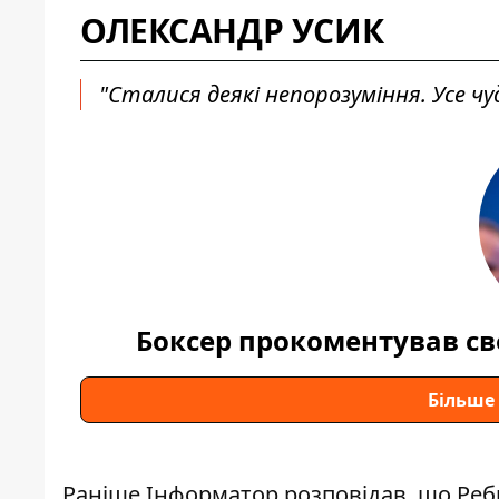
ОЛЕКСАНДР УСИК
"Сталися деякі непорозуміння. Усе чу
Боксер прокоментував св
Більше
Раніше Інформатор розповідав, що
Реб