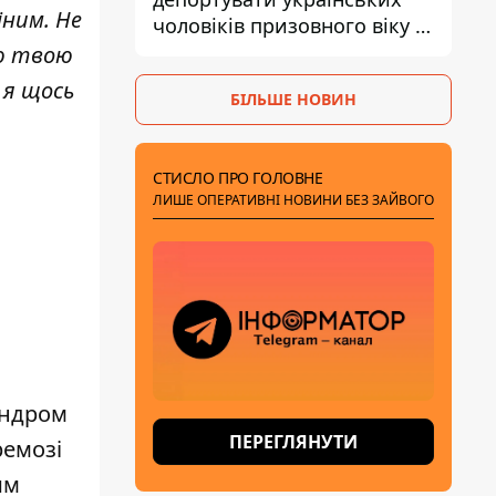
іним. Не
чоловіків призовного віку -
кого це може торкнутися
всю твою
 я щось
БІЛЬШЕ НОВИН
СТИСЛО ПРО ГОЛОВНЕ
ЛИШЕ ОПЕРАТИВНІ НОВИНИ БЕЗ ЗАЙВОГО
андром
ПЕРЕГЛЯНУТИ
ремозі
им