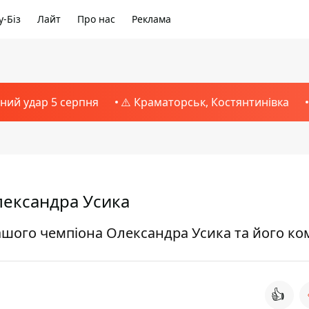
-Біз
Лайт
Про нас
Реклама
тний удар 5 серпня
⚠️ Краматорськ, Костянтинівка
лександра Усика
ашого чемпіона Олександра Усика та його к
👍