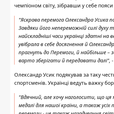
чемпіоном світу, зібравши у себе пояси
"Яскрава перемога Олександра Усика пос
Завдяки його непереможній силі духу та
найскладніші часи українці здатні на 
увібрала в себе досягнення й Олександра
прагнуть до Перемоги, й найбільше – з
варто зберігати й передавати далі", 
Олександр Усик подякував за таку чест
спортсменів. Українці ведуть важку бор
"Вдячний, але хочу наголосити, що ця
медалі для нашої країни, а також усіх 
перемоги - це також нагадування світу