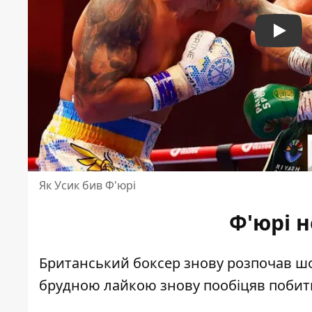
Play
Як Усик бив Ф'юрі
Ф'юрі н
Британський боксер знову розпочав шоу
брудною лайкою знову пообіцяв побит