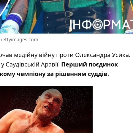
Gettyimages.com
очав медійну війну проти Олександра Усика
.
у Саудівській Аравії.
Перший поєдинок
кому чемпіону за рішенням суддів
.