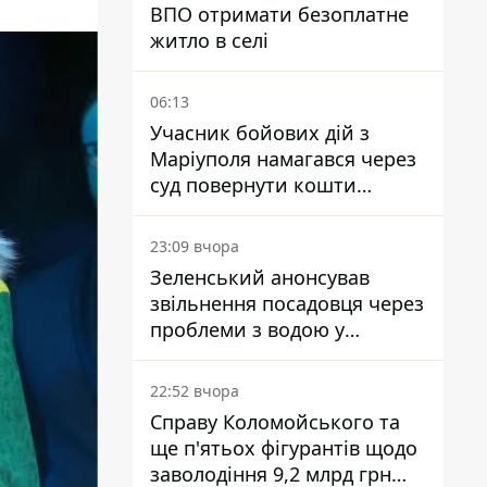
ВПО отримати безоплатне
житло в селі
06:13
Учасник бойових дій з
Маріуполя намагався через
суд повернути кошти
субсидії з рахунку в
Ощадбанку - яким було
23:09 вчора
рішення
Зеленський анонсував
звільнення посадовця через
проблеми з водою у
Марганці
22:52 вчора
Справу Коломойського та
ще п'ятьох фігурантів щодо
заволодіння 9,2 млрд грн