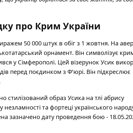
адку про Крим України
ажем 50 000 штук в обіг з 1 жовтня. На авер
котатарський орнамент. Він символізує кри
вся у Сімферополі. Цей візерунок Усик викор
ядів перед поєдинком з Ф’юрі. Він підкреслює
.
но стилізований образ Усика на тлі абрису
 незламності та фортеці українського народу
ена зазначено дату проведення бою - 18.05.20