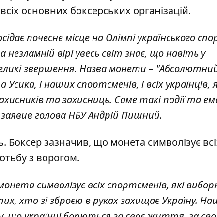
 всіх основних боксерських організацій.
ідає почесне місце на Олімпі українського спо
 незламній вірі увесь світ знає, що навіть у
великі звершення. Назва монети – "Абсолютний
 Усика, і наших спортсменів, і всіх українців, я
ахисників та захисниць. Саме такі події та емо
- заявив голова НБУ Андрій Пишний.
ь. Боксер зазначив, що монета символізує всі
отьбу з ворогом.
 монета символізує всіх спортсменів, які виб
тих, хто зі зброєю в руках захищає Україну. На
, що українці борються за своє життя, за сво