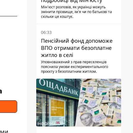
подробиці від Мін'юсту
Мін'юст розповів, як українці можуть
змінити прізвище, ім'я чи по батькові та
скільки це коштує.
06:33
Пенсійний фонд допоможе
ВПО отримати безоплатне
житло в селі
Уповноважений з прав переселенців
пояснила умови експериментального
проєкту з безоплатним житлом.
а
ими