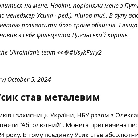
злиться на мене. Навіть порівняли мене з Пут
імас менеджер Усика - ред.), пішов ти!.. В дупу 
 з метою розквасити його сране обличчя. І якщо
вичавив з себе фальцетом Циганський король.
the Ukrainian’s team 👀🍿
#UsykFury2
ry)
October 5, 2024
Усик став металевим
иків і захисниць України, НБУ разом з Олекс
монети "Абсолютний". Монета присвячена пе
24 року. В тому поєдинку Усик став абсолютн