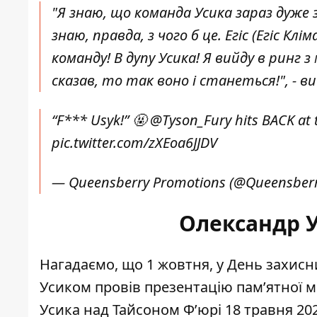
"Я знаю, що команда Усика зараз дуже 
знаю, правда, з чого б це. Егіс (Егіс Кл
команду! В дупу Усика! Я вийду в ринг
сказав, то так воно і станеться!", - 
“F*** Usyk!” 🤬
@Tyson_Fury
hits BACK at 
pic.twitter.com/zXEoa6JJDV
— Queensberry Promotions (@Queensber
Олександр 
Нагадаємо, що 1 жовтня, у День захисн
Усиком провів презентацію пам’ятної 
Усика над Тайсоном Ф’юрі 18 травня 20