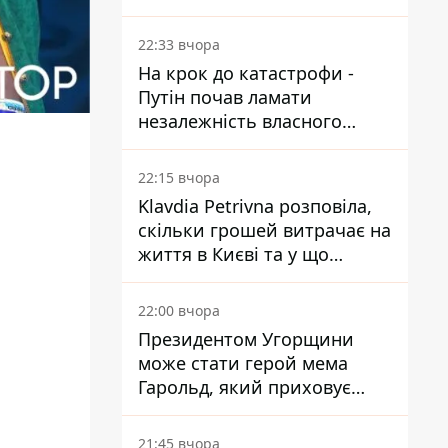
ПриватБанку скерували до
суду
22:33 вчора
На крок до катастрофи -
Путін почав ламати
незалежність власного
Центробанку, змусивши
знизити базову ставку
22:15 вчора
Klavdia Petrivna розповіла,
скільки грошей витрачає на
життя в Києві та у що
вкладає мільйони
22:00 вчора
Президентом Угорщини
може стати герой мема
Гарольд, який приховує
біль – він очолив народне
голосування
21:45 вчора