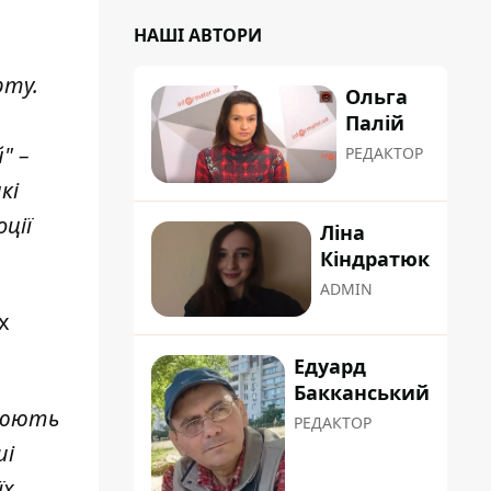
НАШІ АВТОРИ
рту.
Ольга
Палій
" –
РЕДАКТОР
кі
ції
Ліна
Кіндратюк
ADMIN
х
Едуард
Бакканський
орюють
РЕДАКТОР
ші
їх