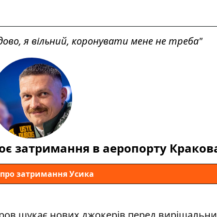
дово, я вільний, коронувати мене не треба"
оє затримання в аеропорту Краков
 про затримання Усика
ров шукає нових джокерів перед вирішальн