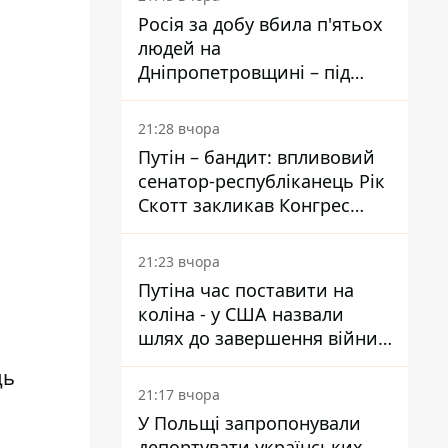
Росія за добу вбила п'ятьох
людей на
Дніпропетровщині – під
ударами опинилися п'ять
районів області
21:28 вчора
Путін – бандит: впливовий
сенатор-республіканець Рік
Скотт закликав Конгрес
притягнути РФ до
відповідальності за війну в
21:23 вчора
Україні
Путіна час поставити на
коліна - у США назвали
шлях до завершення війни -
National Security Journal
ць
21:17 вчора
У Польщі запропонували
депортувати українських