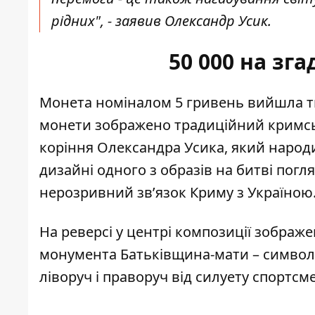
рідних", - заявив Олександр Усик.
50 000 на зг
Монета номіналом 5 гривень вийшла тир
монети зображено традиційний кримсь
коріння Олександра Усика, який народи
дизайні одного з образів на битві погл
нерозривний зв’язок Криму з Україною
На реверсі у центрі композиції зображе
монумента Батьківщина-мати – символу
ліворуч і праворуч від силуету спортсм