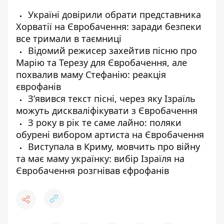
Україні довірили обрати представника
Хорватії на Євробачення: заради безпеки
все тримали в таємниці
Відомий режисер захейтив пісню про
Марію та Терезу для Євробачення, але
похвалив маму Стефанію: реакція
єврофанів
З’явився текст пісні, через яку Ізраїль
можуть дискваліфікувати з Євробачення
З року в рік те саме лайно: поляки
обурені вибором артиста на Євробачення
Виступала в Криму, мовчить про війну
та має маму українку: вибір Ізраїля на
Євробачення розгнівав єфрофанів