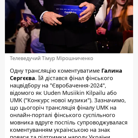
Телеведучий Тімур Мірошниченко
Одну трансляцію коментуватиме
Галина
Сергєєва
. Їй дістався фінал фінського
нацвідбору на "Євробачення-2024",
відомого як Uuden Musiikin Kilpailu або
UMK ("Конкурс нової музики"). Зазначимо,
що цьогоріч трансляція фіналу UMK на
онлайн-порталі фінського суспільного
мовника вдруге поспіль супроводжувалася
коментуванням українською на знак
поваги та підтримки народу України.