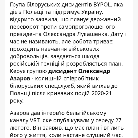
Група білоруських дисидентів BYPOL, яка
діє з Польщі та підтримує Україну,
відкрито заявила, що планує державний
переворот проти
самопроголошеного
президента Олександра Лукашенка
. Дату і
час не називають, але робота триває:
проходить навчання військових
добровольців, завдається шкода
російській техніці й розробляється план.
Керує групою
дисидент Олександр
Азаров
- колишній співробітник
білоруських спецслужб, який виїхав до
Польщі після кривавих подій 2020-21
року.
Азаров дав
інтерв'ю
бельгійському
каналу VRT, яке опублікували у середу 27
лютого. Він заявив, що має план і втілить
його у життя, коли настане слушний час.