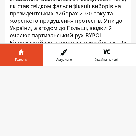
як став свідком фальсифікації виборів на
президентських виборах 2020 року та
жорсткого придушення протестів. Утік до
України, а згодом до Польщі, звідки й
очолює партизанський рух BYPOL.
Білоруський суд заочно засудив його до 25
років ув'язнення. Але дисидент сказав, що
ніколи не сидітиме у білоруській тюрмі, бо
Головна
Актуально
Україна на часі
упевнений в поваленні режиму
Лукашенка, як і перемозі України.
Інформатор у
Завантажити
телефоні
👉
Білорусь диктатора
Лукашенка
Вибори президента Білорусівідбулися 9
серпня 2020 року. Олександр Лукашенко
виграв із великим відставанням, тому що
фальсифікував їх. Білоруси
розпочали