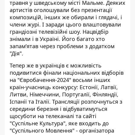
травня у шведському місті Мальме. Деяких
артистів оголошували без презентації
композицій, інших же обирали і глядачі, і
члени журі. І заради цього влаштовували
грандіозні телевізійні шоу.
Нацвідбір
знімали і в Україні. Його багато хто
запам’ятав через проблеми з додатком
"Дія".
Тепер же в українців є можливість
подивитися фінали національних відборів
на "Євробачення-2024" восьми інших
країн-учасниць конкурсу: Естонії, Латвії,
Литви, Німеччини, Португалії, Фінляндії,
Іспанії
та Італії. Трансляції розпочнуться з
середини березня і відбуватимуться
щосуботи на телеканалі та сайті
"Суспільне Культура", яке входить до
"Суспільного Мовлення" - організатора