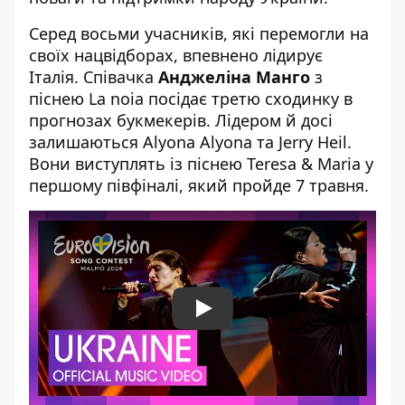
Серед восьми учасників, які перемогли на
своїх нацвідборах, впевнено лідирує
Італія. Співачка
Анджеліна Манго
з
піснею La noia посідає третю сходинку в
прогнозах букмекерів. Лідером й досі
залишаються Alyona Alyona та Jerry Heil.
Вони виступлять із піснею Teresa & Maria у
першому півфіналі, який пройде 7 травня.
Play