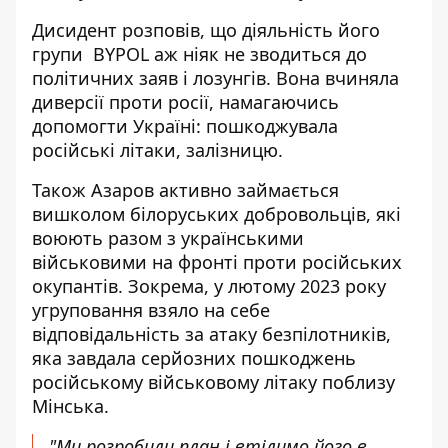
Дисидент розповів, що діяльність його
групи BYPOL аж ніяк не зводиться до
політичних заяв і лозунгів. Вона вчиняла
диверсії проти росії, намагаючись
допомогти Україні: пошкоджувала
російські літаки, залізницю.
Також Азаров активно займається
вишколом білоруських добровольців, які
воюють разом з українськими
військовими на фронті проти російських
окупантів. Зокрема, у лютому 2023 року
угруповання взяло на себе
відповідальність за атаку безпілотників,
яка завдала серйозних пошкоджень
російському військовому літаку поблизу
Мінська.
"Ми розробили план і втілимо його в