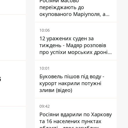
Росіяни масово
переїжджають до
окупованого Маріуполя, а
місцевих залишають без
житла
10:06
12 уражених суден за
тиждень - Мадяр розповів
про успіхи морських дронів
у Чорному та Азовському
морях
10:01
Буковель пішов під воду -
б
курорт накрили потужні
зливи (відео)
09:42
Росіяни вдарили по Харкову
та 16 населених пунктах