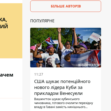
БІЛЬШЕ АВТОРІВ
КА,
ПОПУЛЯРНЕ
ТИЙ
зачем
11:27
США шукає потенційного
нового лідера Куби за
прикладом Венесуели
Вашингтон шукає кубинського
чиновника, готового очолити перехідну
владу в Гавані замість нинішнього
керівництва