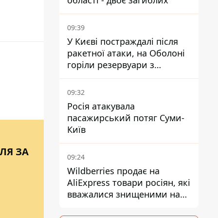
області - двоє загиблих
09:39
У Києві постраждалі після
ракетної атаки, на Оболоні
горіли резервуари з
паливом
09:32
Росія атакувала
пасажирський потяг Суми-
Київ
ЛЯ ЗА
09:24
Wildberries продає на
AliExpress товари росіян, які
вважалися знищеними на
складах