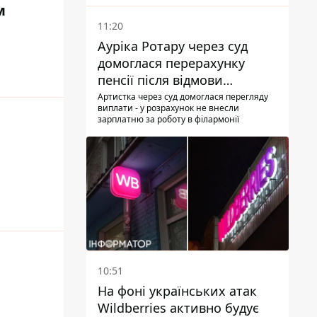
м
11:20
Ауріка Ротару через суд
домоглася перерахунку
пенсії після відмови
Пенсійного фонду
Артистка через суд домоглася перегляду
виплати - у розрахунок не внесли
зарплатню за роботу в філармонії
10:51
На фоні українських атак
Wildberries активно будує