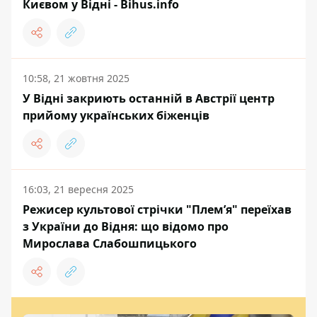
Києвом у Відні - Bihus.info
10:58, 21 жовтня 2025
У Відні закриють останній в Австрії центр
прийому українських біженців
16:03, 21 вересня 2025
Режисер культової стрічки "Племʼя" переїхав
з України до Відня: що відомо про
Мирослава Слабошпицького