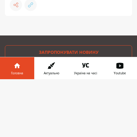
ЗАПРОПОНУВАТИ НОВИНУ
Світ
Головна
Актуально
Україна на часі
Youtube
Україна
Інформатор у
Завантажити
телефоні
👉
Київ
Регіони
Гроші
Шоу-біз