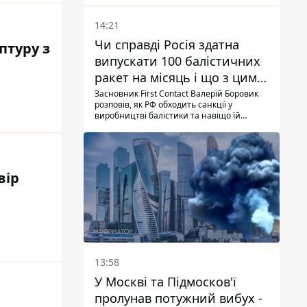
14:21
Чи справді Росія здатна
птуру з
випускати 100 балістичних
ракет на місяць і що з цим
робити
Засновник First Contact Валерій Боровик
розповів, як РФ обходить санкції у
виробництві балістики та навіщо їй
ракети КНДР
вір
13:58
У Москві та Підмосков'ї
пролунав потужний вибух -