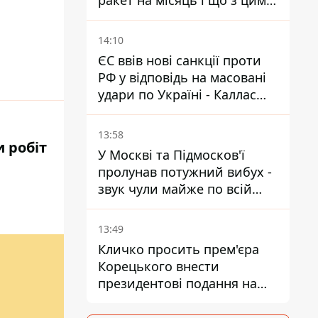
ракет на місяць і що з цим
робити
14:10
ЄС ввів нові санкції проти
РФ у відповідь на масовані
удари по Україні - Каллас
розкрила деталі
13:58
и робіт
У Москві та Підмосков'ї
пролунав потужний вибух -
звук чули майже по всій
області
13:49
Кличко просить прем'єра
Корецького внести
президентові подання на
звільнення володаря
Троєщини Бахматова