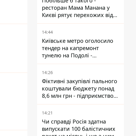
Побільше б такого -
ресторан Мама Манана у
Києві рятує перехожих від
спеки
14:44
Київське метро оголосило
тендер на капремонт
тунелю на Подолі -
триватиме майже два роки
14:26
Фіктивні закупівлі пального
коштували бюджету понад
8,6 млн грн - підприємство
відшкодувало збитки
14:21
Чи справді Росія здатна
випускати 100 балістичних