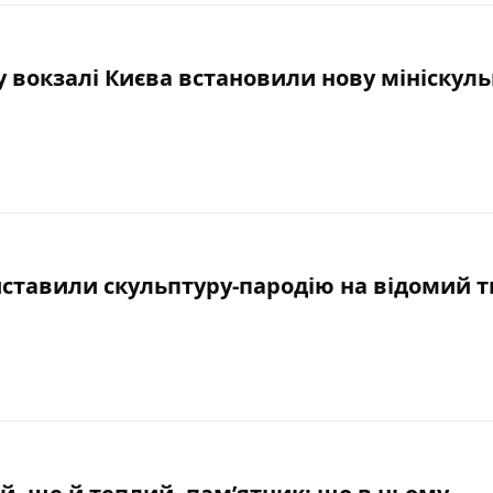
 вокзалі Києва встановили нову мініскуль
иставили скульптуру-пародію на відомий т