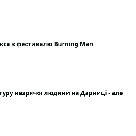
ікса з фестивалю Burning Man
уру незрячої людини на Дарниці - але