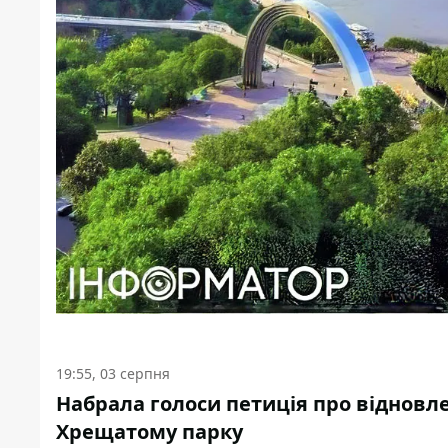
19:55, 03 серпня
Набрала голоси петиція про відновл
Хрещатому парку