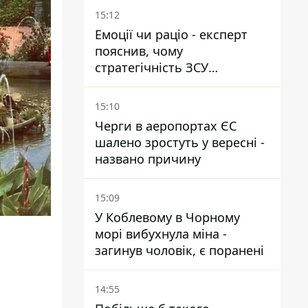
15:12
Емоції чи раціо - експерт
пояснив, чому
стратегічність ЗСУ
важливіша за емоційні
атаки РФ
15:10
Черги в аеропортах ЄС
шалено зростуть у вересні -
названо причину
15:09
У Коблевому в Чорному
морі вибухнула міна -
загинув чоловік, є поранені
14:55