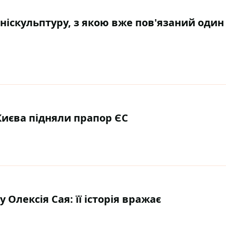
ініскульптуру, з якою вже пов'язаний один
иєва підняли прапор ЄС
 Олексія Сая: її історія вражає