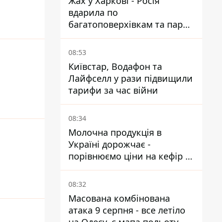
Жах у Харкові - Росія
вдарила по
багатоповерхівкам та парку,
є загиблі та поранені
08:53
Київстар, Водафон та
Лайфселл у рази підвищили
тарифи за час війни
08:34
Молочна продукція в
Україні дорожчає -
порівнюємо ціни на кефір в
супермаркетах
08:32
Масована комбінована
атака 9 серпня - все летіло