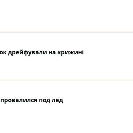
лок дрейфували на крижині
 провалился под лед