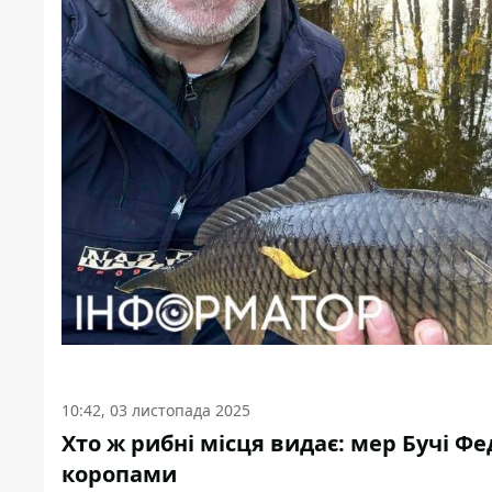
10:42, 03 листопада 2025
Хто ж рибні місця видає: мер Бучі 
коропами