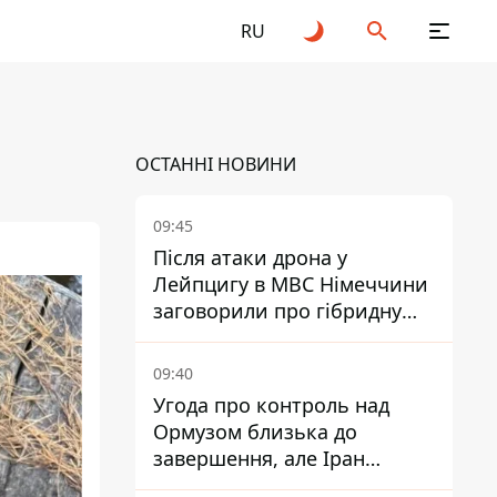
RU
ОСТАННІ НОВИНИ
09:45
Після атаки дрона у
Лейпцигу в МВС Німеччини
заговорили про гібридну
війну – ми щоденно є ціллю
09:40
Угода про контроль над
Ормузом близька до
завершення, але Іран
висунув нові вимоги – ЗМІ