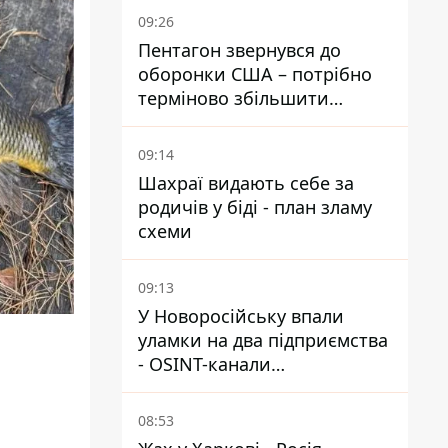
розкрили подробиці
09:26
Пентагон звернувся до
оборонки США – потрібно
терміново збільшити
виробництво озброєнь
09:14
Шахраї видають себе за
родичів у біді - план зламу
схеми
09:13
У Новоросійську впали
уламки на два підприємства
- OSINT-канали
припускають удар по порту
08:53