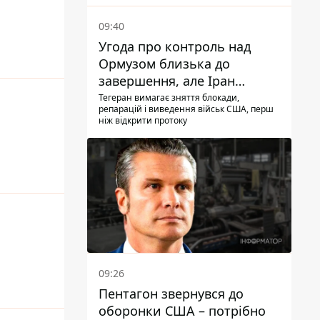
09:40
Угода про контроль над
Ормузом близька до
завершення, але Іран
висунув нові вимоги – ЗМІ
Тегеран вимагає зняття блокади,
репарацій і виведення військ США, перш
розкрили подробиці
ніж відкрити протоку
09:26
Пентагон звернувся до
оборонки США – потрібно