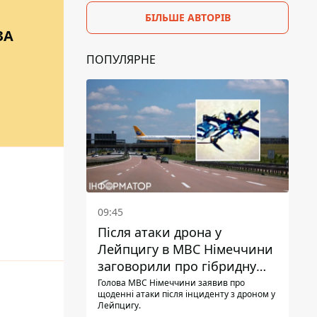
БІЛЬШЕ АВТОРІВ
ЗА
ПОПУЛЯРНЕ
09:45
Після атаки дрона у
Лейпцигу в МВС Німеччини
заговорили про гібридну
війну – ми щоденно є ціллю
Голова МВС Німеччини заявив про
щоденні атаки після інциденту з дроном у
Лейпцигу.