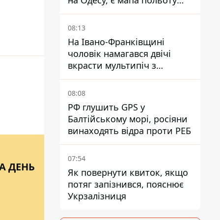
на Одесу, є мапа польоту
ракет
08:13
На Івано-Франківщині
чоловік намагався двічі
вкрасти мультипіч з
Епіцентру - суд виніс вирок
08:08
РФ глушить GPS у
Балтійському морі, росіяни
винаходять відра проти РЕБ
07:54
ТА ДЕНЬ
Як повернути квиток, якщо
потяг запізнився, пояснює
Укрзалізниця