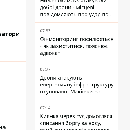
Нижньокамськ атакували
добрі дрони - місцеві
повідомляють про удар по
НПЗ
07:33
 затори
Фінмоніторинг посилюється
- як захиститися, пояснює
адвокат
07:27
Дрони атакують
енергетичну інфраструктуру
окупованої Макіївки на
Донеччині
07:14
Киянка через суд домоглася
списання боргу за воду,
на