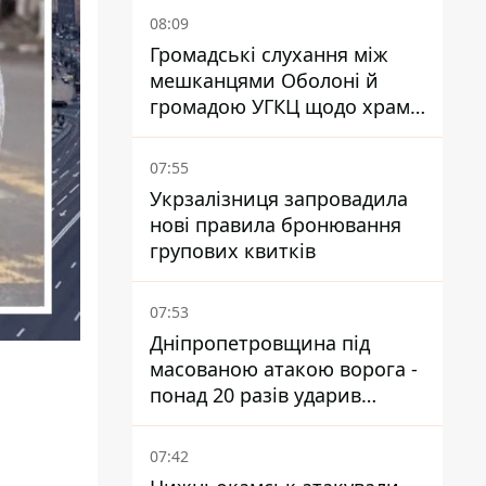
08:09
Громадські слухання між
мешканцями Оболоні й
громадою УГКЦ щодо храму
зірвалися
07:55
Укрзалізниця запровадила
нові правила бронювання
групових квитків
07:53
Дніпропетровщина під
масованою атакою ворога -
понад 20 разів ударив
дронами й артилерією
07:42