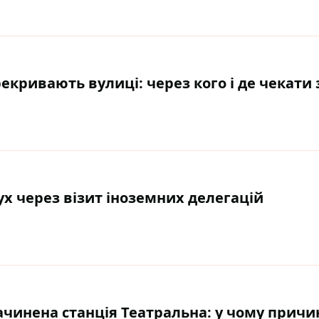
рекривають вулиці: через кого і де чекати
ух через візит іноземних делегацій
ачинена станція Театральна: у чому причи