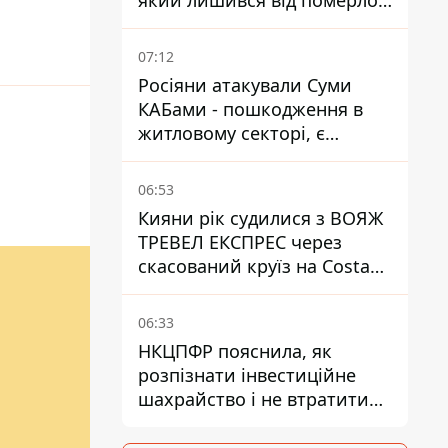
який лишився від померлої
матері
07:12
Росіяни атакували Суми
КАБами - пошкодження в
житловому секторі, є
постраждалі
06:53
Кияни рік судилися з ВОЯЖ
ТРЕВЕЛ ЕКСПРЕС через
скасований круїз на Costa
Firenze - що вирішив суд
06:33
НКЦПФР пояснила, як
розпізнати інвестиційне
шахрайство і не втратити
гроші